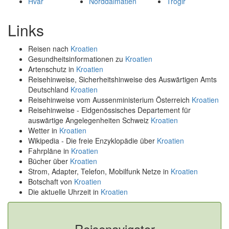
Hvar
Norddalmatien
Trogir
Links
Reisen nach
Kroatien
Gesundheitsinformationen zu
Kroatien
Artenschutz in
Kroatien
Reisehinweise, Sicherheitshinweise des Auswärtigen Amts
Deutschland
Kroatien
Reisehinweise vom Aussenministerium Österreich
Kroatien
Reisehinweise - Eidgenössisches Departement für
auswärtige Angelegenheiten Schweiz
Kroatien
Wetter in
Kroatien
Wikipedia - Die freie Enzyklopädie über
Kroatien
Fahrpläne in
Kroatien
Bücher über
Kroatien
Strom, Adapter, Telefon, Mobilfunk Netze in
Kroatien
Botschaft von
Kroatien
Die aktuelle Uhrzeit in
Kroatien
Reisenavigator