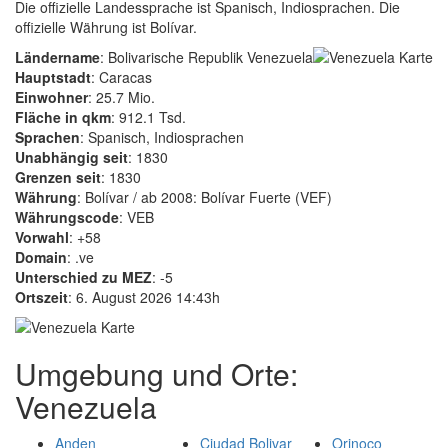
Die offizielle Landessprache ist Spanisch, Indiosprachen. Die
offizielle Währung ist Bolívar.
Ländername
: Bolivarische Republik Venezuela
Hauptstadt
: Caracas
Einwohner
: 25.7 Mio.
Fläche in qkm
: 912.1 Tsd.
Sprachen
: Spanisch, Indiosprachen
Unabhängig seit
: 1830
Grenzen seit
: 1830
Währung
: Bolívar / ab 2008: Bolívar Fuerte (VEF)
Währungscode
: VEB
Vorwahl
: +58
Domain
: .ve
Unterschied zu MEZ
: -5
Ortszeit
: 6. August 2026 14:43h
Umgebung und Orte:
Venezuela
Anden
Ciudad Bolivar
Orinoco