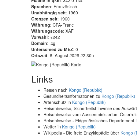
Fläche in qkm
: 342.0 Tsd.
Sprachen
: Französisch
Unabhängig seit
: 1960
Grenzen seit
: 1960
Währung
: CFA-Franc
Währungscode
: XAF
Vorwahl
: +242
Domain
: .cg
Unterschied zu MEZ
: 0
Ortszeit
: 6. August 2026 22:30h
Links
Reisen nach
Kongo (Republik)
Gesundheitsinformationen zu
Kongo (Republik)
Artenschutz in
Kongo (Republik)
Reisehinweise, Sicherheitshinweise des Auswä
Reisehinweise vom Aussenministerium Österre
Reisehinweise - Eidgenössisches Departement 
Wetter in
Kongo (Republik)
Wikipedia - Die freie Enzyklopädie über
Kongo (