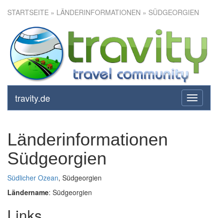
STARTSEITE
» LÄNDERINFORMATIONEN » SÜDGEORGIEN
travity.de
toggle
navigati
Länderinformationen
Südgeorgien
Südlicher Ozean
, Südgeorgien
Ländername
: Südgeorgien
Links