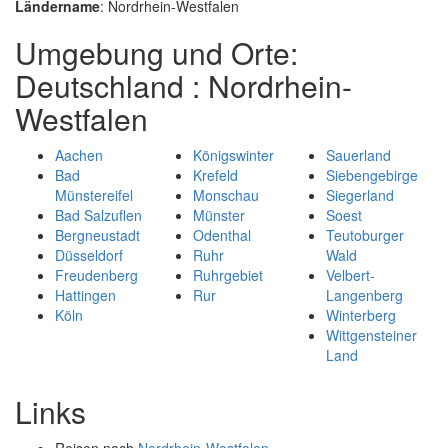
Ländername
: Nordrhein-Westfalen
Umgebung und Orte:
Deutschland : Nordrhein-
Westfalen
Aachen
Königswinter
Sauerland
Bad
Krefeld
Siebengebirge
Münstereifel
Monschau
Siegerland
Bad Salzuflen
Münster
Soest
Bergneustadt
Odenthal
Teutoburger
Düsseldorf
Ruhr
Wald
Freudenberg
Ruhrgebiet
Velbert-
Hattingen
Rur
Langenberg
Köln
Winterberg
Wittgensteiner
Land
Links