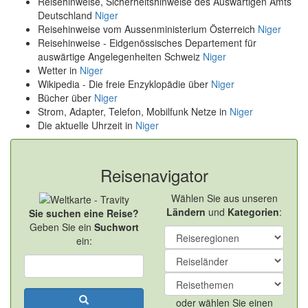
Reisehinweise, Sicherheitshinweise des Auswärtigen Amts
Deutschland
Niger
Reisehinweise vom Aussenministerium Österreich
Niger
Reisehinweise - Eidgenössisches Departement für
auswärtige Angelegenheiten Schweiz
Niger
Wetter in
Niger
Wikipedia - Die freie Enzyklopädie über
Niger
Bücher über
Niger
Strom, Adapter, Telefon, Mobilfunk Netze in
Niger
Die aktuelle Uhrzeit in
Niger
Reisenavigator
Wählen Sie aus unseren
Ländern
und
Kategorien
:
Sie suchen eine Reise?
Geben Sie ein
Suchwort
ein:
oder wählen Sie einen