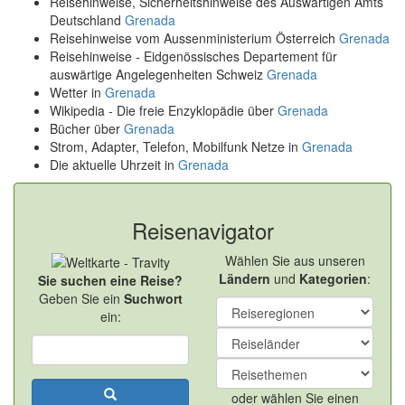
Reisehinweise, Sicherheitshinweise des Auswärtigen Amts
Deutschland
Grenada
Reisehinweise vom Aussenministerium Österreich
Grenada
Reisehinweise - Eidgenössisches Departement für
auswärtige Angelegenheiten Schweiz
Grenada
Wetter in
Grenada
Wikipedia - Die freie Enzyklopädie über
Grenada
Bücher über
Grenada
Strom, Adapter, Telefon, Mobilfunk Netze in
Grenada
Die aktuelle Uhrzeit in
Grenada
Reisenavigator
Wählen Sie aus unseren
Ländern
und
Kategorien
:
Sie suchen eine Reise?
Geben Sie ein
Suchwort
ein:
oder wählen Sie einen