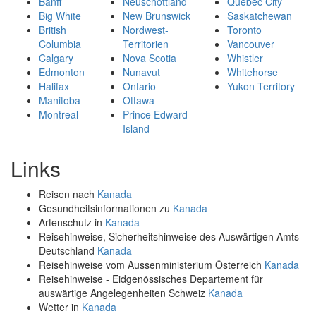
Banff
Neuschottland
Québec City
Big White
New Brunswick
Saskatchewan
British
Nordwest-
Toronto
Columbia
Territorien
Vancouver
Calgary
Nova Scotia
Whistler
Edmonton
Nunavut
Whitehorse
Halifax
Ontario
Yukon Territory
Manitoba
Ottawa
Montreal
Prince Edward
Island
Links
Reisen nach
Kanada
Gesundheitsinformationen zu
Kanada
Artenschutz in
Kanada
Reisehinweise, Sicherheitshinweise des Auswärtigen Amts
Deutschland
Kanada
Reisehinweise vom Aussenministerium Österreich
Kanada
Reisehinweise - Eidgenössisches Departement für
auswärtige Angelegenheiten Schweiz
Kanada
Wetter in
Kanada