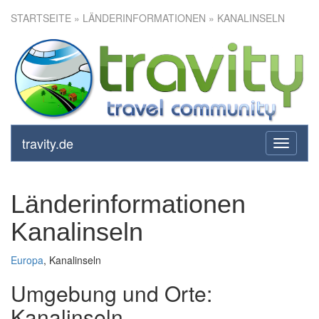
STARTSEITE
» LÄNDERINFORMATIONEN » KANALINSELN
travity.de
toggle
navigati
Länderinformationen
Kanalinseln
Europa
, Kanalinseln
Umgebung und Orte:
Kanalinseln