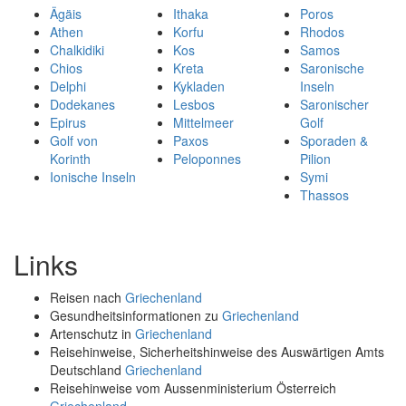
Ägäis
Ithaka
Poros
Athen
Korfu
Rhodos
Chalkidiki
Kos
Samos
Chios
Kreta
Saronische
Delphi
Kykladen
Inseln
Dodekanes
Lesbos
Saronischer
Epirus
Mittelmeer
Golf
Golf von
Paxos
Sporaden &
Korinth
Peloponnes
Pilion
Ionische Inseln
Symi
Thassos
Links
Reisen nach
Griechenland
Gesundheitsinformationen zu
Griechenland
Artenschutz in
Griechenland
Reisehinweise, Sicherheitshinweise des Auswärtigen Amts
Deutschland
Griechenland
Reisehinweise vom Aussenministerium Österreich