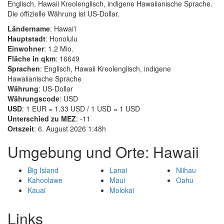
Englisch, Hawaii Kreolenglisch, indigene Hawaiianische Sprache.
Die offizielle Währung ist US-Dollar.
Ländername
: Hawai'i
Hauptstadt
: Honolulu
Einwohner
: 1.2 Mio.
Fläche in qkm
: 16649
Sprachen
: Englisch, Hawaii Kreolenglisch, indigene
Hawaiianische Sprache
Währung
: US-Dollar
Währungscode
: USD
USD
: 1 EUR = 1.33 USD / 1 USD = 1 USD
Unterschied zu MEZ
: -11
Ortszeit
: 6. August 2026 1:48h
Umgebung und Orte: Hawaii
Big Island
Lanai
Niihau
Kahoolawe
Maui
Oahu
Kauai
Molokai
Links