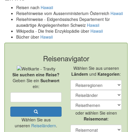
Reisen nach
Hawaii
Reisehinweise vom Aussenministerium Österreich
Hawaii
Reisehinweise - Eidgenössisches Departement für
auswärtige Angelegenheiten Schweiz
Hawaii
Wikipedia - Die freie Enzyklopädie über
Hawaii
Bücher über
Hawaii
Reisenavigator
Wählen Sie aus unseren
Ländern
und
Kategorien
:
Sie suchen eine Reise?
Geben Sie ein
Suchwort
ein:
oder wählen Sie einen
Reisemonat
:
Wählen Sie aus
unseren
Reiseländern
.