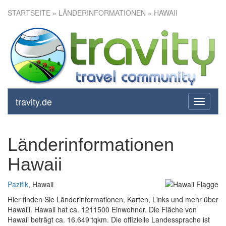
STARTSEITE
» LÄNDERINFORMATIONEN » HAWAII
travity.de
toggle
navigati
Länderinformationen
Hawaii
Pazifik
, Hawaii
Hier finden Sie Länderinformationen, Karten, Links und mehr über
Hawai'i. Hawaii hat ca. 1211500 Einwohner. Die Fläche von
Hawaii beträgt ca. 16.649 tqkm. Die offizielle Landessprache ist