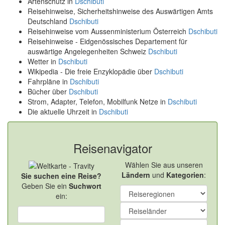
Artenschutz in
Dschibuti
Reisehinweise, Sicherheitshinweise des Auswärtigen Amts
Deutschland
Dschibuti
Reisehinweise vom Aussenministerium Österreich
Dschibuti
Reisehinweise - Eidgenössisches Departement für
auswärtige Angelegenheiten Schweiz
Dschibuti
Wetter in
Dschibuti
Wikipedia - Die freie Enzyklopädie über
Dschibuti
Fahrpläne in
Dschibuti
Bücher über
Dschibuti
Strom, Adapter, Telefon, Mobilfunk Netze in
Dschibuti
Die aktuelle Uhrzeit in
Dschibuti
Reisenavigator
Wählen Sie aus unseren
Ländern
und
Kategorien
:
Sie suchen eine Reise?
Geben Sie ein
Suchwort
ein: