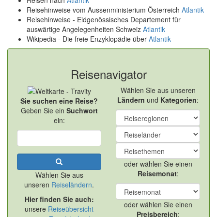
Reisen nach
Atlantik
Reisehinweise vom Aussenministerium Österreich
Atlantik
Reisehinweise - Eidgenössisches Departement für
auswärtige Angelegenheiten Schweiz
Atlantik
Wikipedia - Die freie Enzyklopädie über
Atlantik
Reisenavigator
Wählen Sie aus unseren
Ländern
und
Kategorien
:
Sie suchen eine Reise?
Geben Sie ein
Suchwort
ein:
oder wählen Sie einen
Reisemonat
:
Wählen Sie aus
unseren
Reiseländern
.
Hier finden Sie auch:
oder wählen Sie einen
unsere
Reiseübersicht
Preisbereich
: