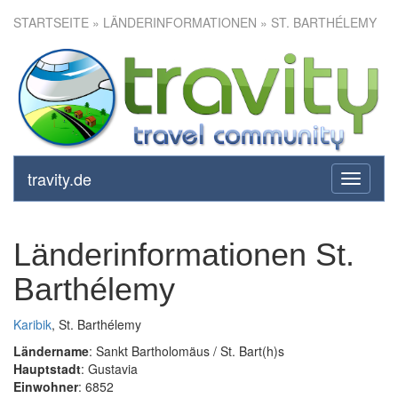
STARTSEITE
» LÄNDERINFORMATIONEN » ST. BARTHÉLEMY
travity.de
toggle
navigati
Länderinformationen St.
Barthélemy
Karibik
, St. Barthélemy
Ländername
: Sankt Bartholomäus / St. Bart(h)s
Hauptstadt
: Gustavia
Einwohner
: 6852