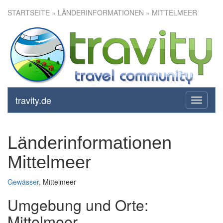
STARTSEITE
» LÄNDERINFORMATIONEN » MITTELMEER
travity.de
toggle
navigati
Länderinformationen
Mittelmeer
Gewässer
, Mittelmeer
Umgebung und Orte:
Mittelmeer