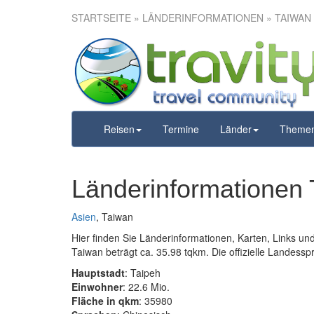
STARTSEITE
» LÄNDERINFORMATIONEN » TAIWAN
Reisen
Termine
Länder
Theme
Länderinformationen
Asien
, Taiwan
Hier finden Sie Länderinformationen, Karten, Links u
Taiwan beträgt ca. 35.98 tqkm. Die offizielle Landesspr
Hauptstadt
: Taipeh
Einwohner
: 22.6 Mio.
Fläche in qkm
: 35980