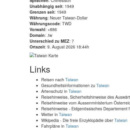
Sprachen
: Chinesisch
Unabhängig seit
: 1949
Grenzen seit
: 1949
Währung
: Neuer Taiwan-Dollar
Währungscode
: TWD
Vorwahl
: +886
Domain
: .tw
Unterschied zu MEZ
: 7
Ortszeit
: 9. August 2026 18:44h
Links
Reisen nach
Taiwan
Gesundheitsinformationen zu
Taiwan
Artenschutz in
Taiwan
Reisehinweise, Sicherheitshinweise des Auswä
Reisehinweise vom Aussenministerium Österre
Reisehinweise - Eidgenössisches Departement 
Wetter in
Taiwan
Wikipedia - Die freie Enzyklopädie über
Taiwan
Fahrpläne in
Taiwan