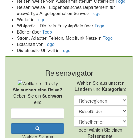
Reisehinweise vom Aussenministerium Österreich
Togo
Reisehinweise - Eidgenössisches Departement für
auswärtige Angelegenheiten Schweiz
Togo
Wetter in
Togo
Wikipedia - Die freie Enzyklopädie über
Togo
Bücher über
Togo
Strom, Adapter, Telefon, Mobilfunk Netze in
Togo
Botschaft von
Togo
Die aktuelle Uhrzeit in
Togo
Reisenavigator
Wählen Sie aus unseren
Ländern
und
Kategorien
:
Sie suchen eine Reise?
Geben Sie ein
Suchwort
ein:
oder wählen Sie einen
Reisemonat
:
Wählen Sie aus