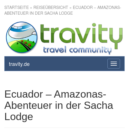
STARTSEITE
»
REISEÜBERSICHT
» ECUADOR – AMAZONAS-
ABENTEUER IN DER SACHA LODGE
Ecuador – Amazonas-
Abenteuer in der Sacha Lodge
travity.de
toggle
navigati
Ecuador – Amazonas-
Abenteuer in der Sacha
Lodge