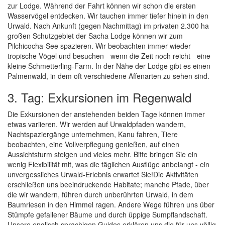
zur Lodge. Während der Fahrt können wir schon die ersten
Wasservögel entdecken. Wir tauchen immer tiefer hinein in den
Urwald. Nach Ankunft (gegen Nachmittag) im privaten 2.300 ha
großen Schutzgebiet der Sacha Lodge können wir zum
Pilchicocha-See spazieren. Wir beobachten immer wieder
tropische Vögel und besuchen - wenn die Zeit noch reicht - eine
kleine Schmetterling-Farm. In der Nähe der Lodge gibt es einen
Palmenwald, in dem oft verschiedene Affenarten zu sehen sind.
3. Tag: Exkursionen im Regenwald
Die Exkursionen der anstehenden beiden Tage können immer
etwas variieren. Wir werden auf Urwaldpfaden wandern,
Nachtspaziergänge unternehmen, Kanu fahren, Tiere
beobachten, eine Vollverpflegung genießen, auf einen
Aussichtsturm steigen und vieles mehr. Bitte bringen Sie ein
wenig Flexibilität mit, was die täglichen Ausflüge anbelangt - ein
unvergessliches Urwald-Erlebnis erwartet Sie!Die Aktivitäten
erschließen uns beeindruckende Habitate; manche Pfade, über
die wir wandern, führen durch unberührten Urwald, in dem
Baumriesen in den Himmel ragen. Andere Wege führen uns über
Stümpfe gefallener Bäume und durch üppige Sumpflandschaft.
Unsere englisch sprachigen Guides erklären uns die für uns völlig