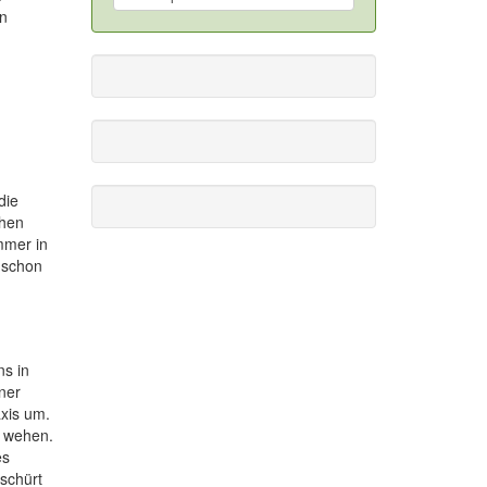
en
die
chen
mmer in
 schon
s in
ner
axis um.
e wehen.
es
 schürt