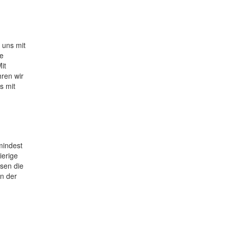
 uns mit
ie
it
hren wir
s mit
mindest
ierige
ssen die
in der