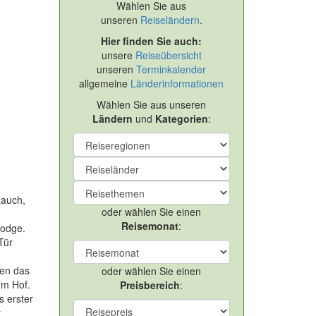
Wählen Sie aus
unseren
Reiseländern
.
Hier finden Sie auch:
unsere
Reiseübersicht
unseren
Terminkalender
allgemeine
Länderinformationen
Wählen Sie aus unseren
Ländern
und
Kategorien
:
ext
Rauch,
oder wählen Sie einen
Reisemonat
:
Lodge.
Tür
nen das
oder wählen Sie einen
em Hof.
Preisbereich
:
s erster
t