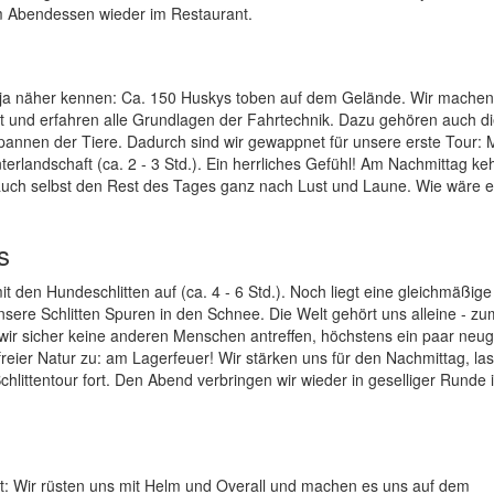
zum Abendessen wieder im Restaurant.
aija näher kennen: Ca. 150 Huskys toben auf dem Gelände. Wir machen
iert und erfahren alle Grundlagen der Fahrtechnik. Dazu gehören auch d
spannen der Tiere. Dadurch sind wir gewappnet für unsere erste Tour: M
rlandschaft (ca. 2 - 3 Std.). Ein herrliches Gefühl! Am Nachmittag ke
n auch selbst den Rest des Tages ganz nach Lust und Laune. Wie wäre e
s
 den Hundeschlitten auf (ca. 4 - 6 Std.). Noch liegt eine gleichmäßige
sere Schlitten Spuren in den Schnee. Die Welt gehört uns alleine - zu
wir sicher keine anderen Menschen antreffen, höchstens ein paar neug
freier Natur zu: am Lagerfeuer! Wir stärken uns für den Nachmittag, la
ittentour fort. Den Abend verbringen wir wieder in geselliger Runde 
rt: Wir rüsten uns mit Helm und Overall und machen es uns auf dem