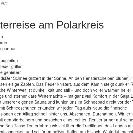
en
terreise am Polarkreis
en
hren
ntspannen
 begleiten
euer grillen
ge genießen
N
andsDer Schnee glitzert in der Sonne. An den Fensterscheiben blühen
en eisige Zapfen. Das Feuer knistert, aus dem Kamin steigt dunkler 
he Winterwelt ist dunkel, kalt und still – und doch voller warmer, heller
und sternenklare Winternächte – mit ganz viel Komfort in der Saija 
n unserer eigenen Sauna und kühlen uns im Schneebad direkt vor der 
d mit Schneeschuhen erkunden wir jeden Tag aufs Neue die finnische
sionen den Alltag schnell hinter uns. Abschalten, Durchatmen. Wir ler
 mit den Vierbeinern und besuchen einen echten Rentierfarmer auf sein
 heißen Tasse Tee erfahren wir viel über die Traditionen des Landes au
imtschnecken und schlürfen heißen Kaffee am Eisloch. Winterluft mach