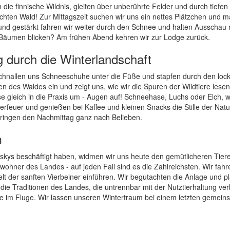
ie finnische Wildnis, gleiten über unberührte Felder und durch tiefen
ichten Wald! Zur Mittagszeit suchen wir uns ein nettes Plätzchen und 
und gestärkt fahren wir weiter durch den Schnee und halten Ausschau
en Bäumen blicken? Am frühen Abend kehren wir zur Lodge zurück.
durch die Winterlandschaft
 schnallen uns Schneeschuhe unter die Füße und stapfen durch den loc
n des Waldes ein und zeigt uns, wie wir die Spuren der Wildtiere lesen
e gleich in die Praxis um - Augen auf! Schneehase, Luchs oder Elch, 
feuer und genießen bei Kaffee und kleinen Snacks die Stille der Natu
ringen den Nachmittag ganz nach Belieben.
m
uskys beschäftigt haben, widmen wir uns heute den gemütlicheren Tier
wohner des Landes - auf jeden Fall sind es die Zahlreichsten. Wir fahr
lt der sanften Vierbeiner einführen. Wir begutachten die Anlage und p
die Traditionen des Landes, die untrennbar mit der Nutztierhaltung v
wie im Fluge. Wir lassen unseren Wintertraum bei einem letzten gemei