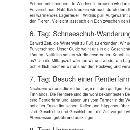
Schneemobil bequem. In Windeseile brausen wir durch d
Pulverschnee. Natürlich kreuzen wir auch durch den d
ein wärmendes Lagerfeuer - Wildnis pur! Aufgewärmt 
den Tieren. Vielleicht lässt sich ein Elch zwischen d
6. Tag: Schneeschuh-Wanderung 
Es wird Zeit, die Winterwelt zu Fuß zu erkunden: Wir
Pulverschnee. Unser Guide weiht uns in die Geschichte
können. Natürlich setzen wir die erworbenen Kenntniss
es? Um die Mittagszeit wärmen wir uns wieder am Lager
Schließlich machen wir uns auf den Rückweg und verb
7. Tag: Besuch einer Rentierfar
Nachdem wir uns die letzten Tage mit den quirligen H
Finnlands. Die Rentiere sind die wohl bekanntesten Be
eine Rentierfarm und lassen uns vom Farmer in die We
bei einer Tasse finnischem Kaffee und Häppchen über 
sind. Geschichte und Geschichten - die Zeit vergeht 
Abendessen gebührend ausklingen.
8. Tag: Heimreise