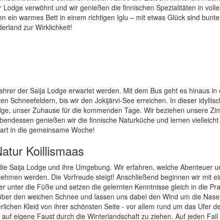
r Lodge verwöhnt und wir genießen die finnischen Spezialitäten in voll
 ein warmes Bett in einem richtigen Iglu – mit etwas Glück sind bunte
rland zur Wirklichkeit!
ahrer der Saija Lodge erwartet werden. Mit dem Bus geht es hinaus in 
n Schneefeldern, bis wir den Jokijärvi-See erreichen. In dieser idyllis
 Lodge, unser Zuhause für die kommenden Tage. Wir beziehen unsere Zi
bendessen genießen wir die finnische Naturküche und lernen vielleicht
Start in die gemeinsame Woche!
Natur Koillismaas
ie Saija Lodge und ihre Umgebung. Wir erfahren, welche Abenteuer un
ehmen werden. Die Vorfreude steigt! Anschließend beginnen wir mit ei
er unter die Füße und setzen die gelernten Kenntnisse gleich in die Pr
wir über den weichen Schnee und lassen uns dabei den Wind um die Nas
erlichen Kleid von ihrer schönsten Seite - vor allem rund um das Ufer d
 auf eigene Faust durch die Winterlandschaft zu ziehen. Auf jeden Fall