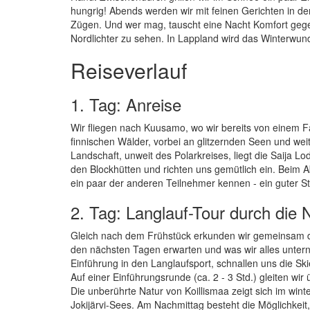
hungrig! Abends werden wir mit feinen Gerichten in de
Zügen. Und wer mag, tauscht eine Nacht Komfort gegen
Nordlichter zu sehen. In Lappland wird das Winterwunde
Reiseverlauf
1. Tag: Anreise
Wir fliegen nach Kuusamo, wo wir bereits von einem F
finnischen Wälder, vorbei an glitzernden Seen und weite
Landschaft, unweit des Polarkreises, liegt die Saija
den Blockhütten und richten uns gemütlich ein. Beim A
ein paar der anderen Teilnehmer kennen - ein guter 
2. Tag: Langlauf-Tour durch die 
Gleich nach dem Frühstück erkunden wir gemeinsam d
den nächsten Tagen erwarten und was wir alles untern
Einführung in den Langlaufsport, schnallen uns die Ski
Auf einer Einführungsrunde (ca. 2 - 3 Std.) gleiten 
Die unberührte Natur von Koillismaa zeigt sich im wint
Jokijärvi-Sees. Am Nachmittag besteht die Möglichkeit,