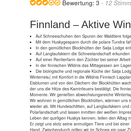
Bewertung:
3
-
12
Stimm
Finnland – Aktive Win
Auf Schneeschuhen den Spuren der Waldtiere folg
Mit dem Huskygespann durch die polare Tundra fa
In den gemütlichen Blockhütten der Saija Lodge e
Auf Langlaufskiern die Schneelandschaft erkunden
Auf einer Rentierfarm den Züchter bei seiner Arbeit
In der finnischen Wildnis das Mittagessen am Lagerf
Die biologische und regionale Küche der Saija Lod
Previous
Winterreise mit Komfort in die Wildnis Finnisch Lappl
Eisblumen und von den Dächern der Blockhütten wachs
der uns die Hitze des Kaminfeuers bestätigt. Die finnisc
Momente. Wir genießen abwechslungsreiche Wintertage 
Wir wohnen in gemütlichen Blockhütten, wärmen uns i
wieder ab. Mit Hundeschlitten, auf Langlaufskiern un
Polarlandschaft und lassen inmitten der weißen Impres
Leben der quirligen Huskys kennen, teilen den Alltag
Er zeigt uns stolz seine anmutigen Tiere und bei einer
Hand. Zwischendurch grillen wir im Schnee ein paar Z