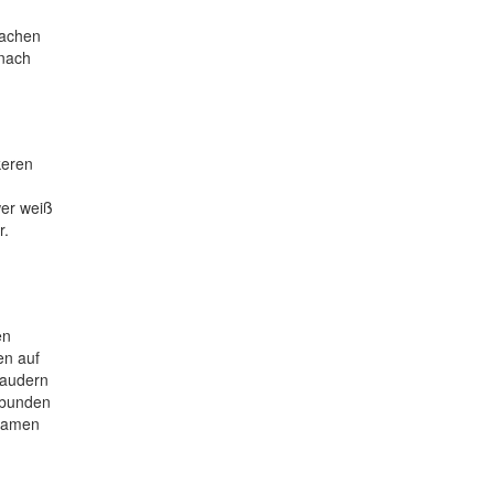
machen
 nach
keren
wer weiß
r.
en
en auf
laudern
erbunden
nsamen