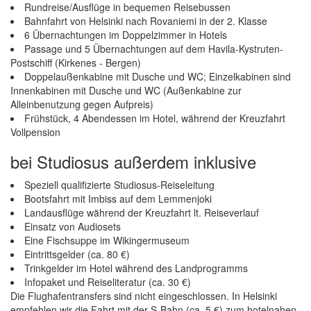
Rundreise/Ausflüge in bequemen Reisebussen
Bahnfahrt von Helsinki nach Rovaniemi in der 2. Klasse
6 Übernachtungen im Doppelzimmer in Hotels
Passage und 5 Übernachtungen auf dem Havila-Kystruten-
Postschiff (Kirkenes - Bergen)
Doppelaußenkabine mit Dusche und WC; Einzelkabinen sind
Innenkabinen mit Dusche und WC (Außenkabine zur
Alleinbenutzung gegen Aufpreis)
Frühstück, 4 Abendessen im Hotel, während der Kreuzfahrt
Vollpension
bei Studiosus außerdem inklusive
Speziell qualifizierte Studiosus-Reiseleitung
Bootsfahrt mit Imbiss auf dem Lemmenjoki
Landausflüge während der Kreuzfahrt lt. Reiseverlauf
Einsatz von Audiosets
Eine Fischsuppe im Wikingermuseum
Eintrittsgelder (ca. 80 €)
Trinkgelder im Hotel während des Landprogramms
Infopaket und Reiseliteratur (ca. 30 €)
Die Flughafentransfers sind nicht eingeschlossen. In Helsinki
empfehlen wir die Fahrt mit der S-Bahn (ca. 5 €) zum hotelnahen