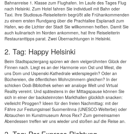
Bahnanreise 1. Klasse zum Flughafen. Im Laufe des Tages Flug
nach Helsinki. Zum Hotel fahren Sie individuell mit Bahn oder
Taxi. Ihre Studiosus-Reiseleiterin begrüßt alle Frühankommenden
zu einem ersten Rundgang über die Prachtallee Esplanadi zum
Hafen, wo die Lichter der Stadt Sie willkommen heißen. Damit Sie
auch kulinarisch im Norden ankommen, hat Ihre Reiseleiterin
Restauranttipps parat. Zwei Übernachtungen in Helsinki.
2. Tag: Happy Helsinki
Beim Stadtspaziergang spüren wir dem vielgerühmten Glück der
Finnen nach. Liegt es an der Harmonie von Ost und West, die
uns Dom und Uspenski-Kathedrale widerspiegeln? Oder an
Büchereien, die öffentlichen Wohnzimmern gleichen? In der
schicken Oodi-Bibliothek sehen wir analoge Welt und Virtual
Reality vereint. Und spätestens in der Mittagspause können Sie
sich in einer der backsteinroten Markthallen glücklich snacken:
vielleicht Piroggen? Ideen für den freien Nachmittag: mit der
Fähre zur Festungsinsel Suomenlinna (UNESCO-Welterbe) oder
Abtauchen im Kunstmuseum Amos Rex? Zum gemeinsamen
Abendessen treffen wir uns wieder und stoßen auf die Reise an.
3. Tag: Per Express Richtung