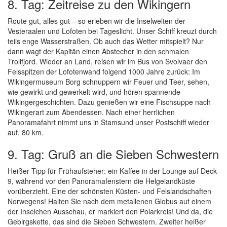
8. Tag: Zeitreise zu den Wikingern
Route gut, alles gut – so erleben wir die Inselwelten der
Vesteraalen und Lofoten bei Tageslicht. Unser Schiff kreuzt durch
teils enge Wasserstraßen. Ob auch das Wetter mitspielt? Nur
dann wagt der Kapitän einen Abstecher in den schmalen
Trollfjord. Wieder an Land, reisen wir im Bus von Svolvaer den
Felsspitzen der Lofotenwand folgend 1000 Jahre zurück: Im
Wikingermuseum Borg schnuppern wir Feuer und Teer, sehen,
wie gewirkt und gewerkelt wird, und hören spannende
Wikingergeschichten. Dazu genießen wir eine Fischsuppe nach
Wikingerart zum Abendessen. Nach einer herrlichen
Panoramafahrt nimmt uns in Stamsund unser Postschiff wieder
auf. 80 km.
9. Tag: Gruß an die Sieben Schwestern
Heißer Tipp für Frühaufsteher: ein Kaffee in der Lounge auf Deck
9, während vor den Panoramafenstern die Helgelandküste
vorüberzieht. Eine der schönsten Küsten- und Felslandschaften
Norwegens! Halten Sie nach dem metallenen Globus auf einem
der Inselchen Ausschau, er markiert den Polarkreis! Und da, die
Gebirgskette, das sind die Sieben Schwestern. Zweiter heißer