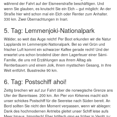
während der Fahrt auf der Eismeerstraße beschäftigen. Und
wenn Sie glauben, es knutscht Sie ein Elch – gut möglich: An der
Straße hier wird schon mal ein Elch oder Rentier zum Anhalter.
330 km. Zwei Übernachtungen in Inari.
5. Tag: Lemmenjoki-Nationalpark
Wälder, so weit das Auge reicht! Per Boot erkunden wir die Natur
Lapplands im Lemmenjoki-Nationalpark. Bei so viel Grün und
frischer Luft kommt ein schwarzer Kaffee gerade recht! Und der
erwartet uns schon brodelnd über dem Lagerfeuer einer Sámi-
Familie, die uns mit Erzählungen aus ihrem Alltag als
Rentierbauern und einem Joik, ihrem mystischen Gesang, in ihre
Welt entführt. Busstrecke 90 km.
6. Tag: Postschiff ahoi!
Zeitig brechen wir auf zur Fahrt über die norwegische Grenze ans
Ufer der Barentssee. 200 km. Am Pier von Kirkenes macht sich
unser schickes Postschiff für die Seereise nach Süden bereit. An
Bord sollten Sie nicht den Moment verpassen, wenn wir ablegen:
Dank des hochmodernen Antriebs gleitet unser Schiff leise aufs
Meer hinaus, himmlisch! Eher höllisch ging es früher in Vardö zu: