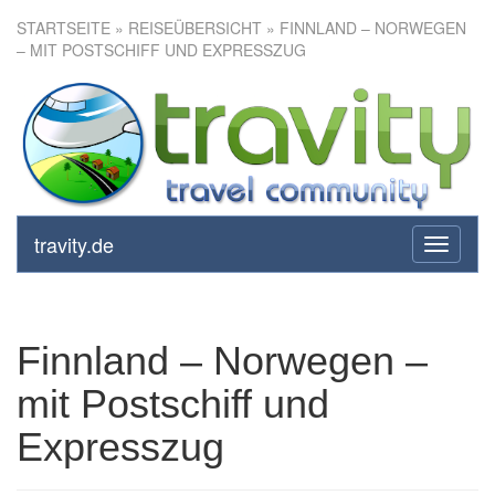
STARTSEITE
»
REISEÜBERSICHT
» FINNLAND – NORWEGEN
– MIT POSTSCHIFF UND EXPRESSZUG
Finnland – Norwegen – mit
Postschiff und Expresszug
travity.de
toggle
navigati
Finnland – Norwegen –
mit Postschiff und
Expresszug