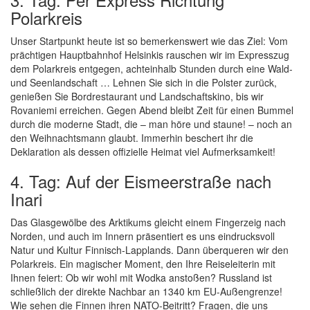
Polarkreis
Unser Startpunkt heute ist so bemerkenswert wie das Ziel: Vom
prächtigen Hauptbahnhof Helsinkis rauschen wir im Expresszug
dem Polarkreis entgegen, achteinhalb Stunden durch eine Wald-
und Seenlandschaft … Lehnen Sie sich in die Polster zurück,
genießen Sie Bordrestaurant und Landschaftskino, bis wir
Rovaniemi erreichen. Gegen Abend bleibt Zeit für einen Bummel
durch die moderne Stadt, die – man höre und staune! – noch an
den Weihnachtsmann glaubt. Immerhin beschert ihr die
Deklaration als dessen offizielle Heimat viel Aufmerksamkeit!
4. Tag: Auf der Eismeerstraße nach
Inari
Das Glasgewölbe des Arktikums gleicht einem Fingerzeig nach
Norden, und auch im Innern präsentiert es uns eindrucksvoll
Natur und Kultur Finnisch-Lapplands. Dann überqueren wir den
Polarkreis. Ein magischer Moment, den Ihre Reiseleiterin mit
Ihnen feiert: Ob wir wohl mit Wodka anstoßen? Russland ist
schließlich der direkte Nachbar an 1340 km EU-Außengrenze!
Wie sehen die Finnen ihren NATO-Beitritt? Fragen, die uns