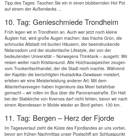
Tipp des Tages: Tauchen Sie ein in einen blubbernden Hot Pot
auf einem der Außendecks ...
10. Tag: Genieschmiede Trondheim
Früh legen wir in Trondheim an. Auch wer jetzt noch kleine
Äuglein hat, wird große Augen machen: das frische Grün, die
schmucke Altstadt mit bunten Häusern, der beeindruckende
Nidarosdom und der studentische Lifestyle, der von der
bedeutenden Universität – Norwegens Thinktank – ausgeht. Wir
reisen weiter nach Kristiansund. Alte Holzhausspeicher zeugen
vom Trockenfischhandel, der die Stadt reich machte. Während
der Kapitän die berüchtigten Hustadvika-Gewässer meistert,
erleben wir eine Meisterleistung anderer Art: Mit dem
Atlanterhavsvegen haben Ingenieure das Meer befahrbar
gemacht – wir rollen im Bus über die Panoramastraße. Ein Halt
bei der Stabkirche von Kvernes darf nicht fehlen, bevor wir nach
einem Abendessen in Molde wieder an Bord gehen. 130 km.
11. Tag: Bergen – Herz der Fjorde
Im Tagesverlauf zieht die Küste des Fjordlandes an uns vorbei,
bevor am frühen Nachmittag unser Postschiff am Schlusspunkt