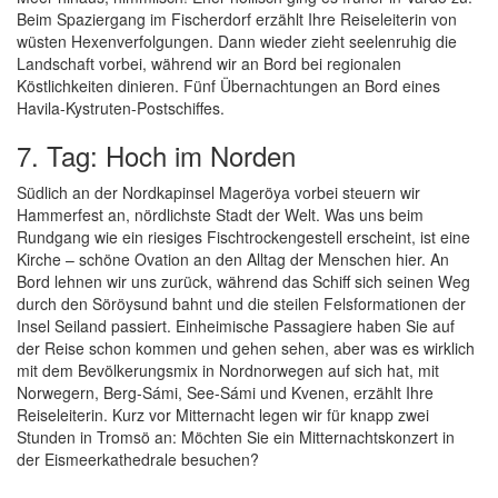
Beim Spaziergang im Fischerdorf erzählt Ihre Reiseleiterin von
wüsten Hexenverfolgungen. Dann wieder zieht seelenruhig die
Landschaft vorbei, während wir an Bord bei regionalen
Köstlichkeiten dinieren. Fünf Übernachtungen an Bord eines
Havila-Kystruten-Postschiffes.
7. Tag: Hoch im Norden
Südlich an der Nordkapinsel Mageröya vorbei steuern wir
Hammerfest an, nördlichste Stadt der Welt. Was uns beim
Rundgang wie ein riesiges Fischtrockengestell erscheint, ist eine
Kirche – schöne Ovation an den Alltag der Menschen hier. An
Bord lehnen wir uns zurück, während das Schiff sich seinen Weg
durch den Söröysund bahnt und die steilen Felsformationen der
Insel Seiland passiert. Einheimische Passagiere haben Sie auf
der Reise schon kommen und gehen sehen, aber was es wirklich
mit dem Bevölkerungsmix in Nordnorwegen auf sich hat, mit
Norwegern, Berg-Sámi, See-Sámi und Kvenen, erzählt Ihre
Reiseleiterin. Kurz vor Mitternacht legen wir für knapp zwei
Stunden in Tromsö an: Möchten Sie ein Mitternachtskonzert in
der Eismeerkathedrale besuchen?