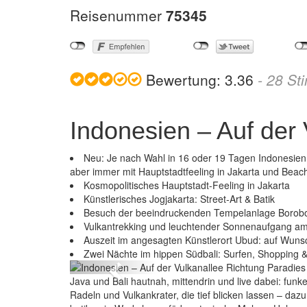
Reisenummer
75345
Bewertung:
3.36
-
28
St
Indonesien – Auf der
Neu: Je nach Wahl in 16 oder 19 Tagen Indonesien
aber immer mit Hauptstadtfeeling in Jakarta und Beach
Kosmopolitisches Hauptstadt-Feeling in Jakarta
Künstlerisches Jogjakarta: Street-Art & Batik
Besuch der beeindruckenden Tempelanlage Borob
Vulkantrekking und leuchtender Sonnenaufgang a
Indonesien –
Auszeit im angesagten Künstlerort Ubud: auf Wuns
Zwei Nächte im hippen Südbali: Surfen, Shopping 
Previous
Java und Bali hautnah, mittendrin und live dabei: funk
Radeln und Vulkankrater, die tief blicken lassen – d