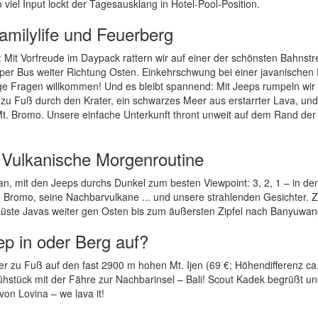
iel Input lockt der Tagesausklang in Hotel-Pool-Position.
amilylife und Feuerberg
 Mit Vorfreude im Daypack rattern wir auf einer der schönsten Bahnst
er Bus weiter Richtung Osten. Einkehrschwung bei einer javanischen 
rige Fragen willkommen! Und es bleibt spannend: Mit Jeeps rumpeln wir
 zu Fuß durch den Krater, ein schwarzes Meer aus erstarrter Lava, und
 Mt. Bromo. Unsere einfache Unterkunft thront unweit auf dem Rand der
 Vulkanische Morgenroutine
an, mit den Jeeps durchs Dunkel zum besten Viewpoint: 3, 2, 1 – in de
 Bromo, seine Nachbarvulkane ... und unsere strahlenden Gesichter. 
küste Javas weiter gen Osten bis zum äußersten Zipfel nach Banyuwan
ep in oder Berg auf?
er zu Fuß auf den fast 2900 m hohen Mt. Ijen (69 €; Höhendifferenz ca
hstück mit der Fähre zur Nachbarinsel – Bali! Scout Kadek begrüßt un
on Lovina – we lava it!