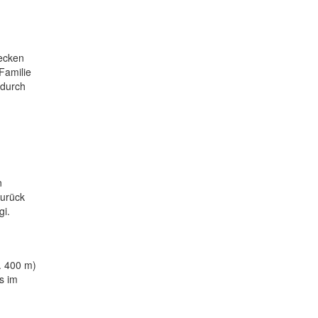
recken
Familie
 durch
n
Zurück
gi.
. 400 m)
s im