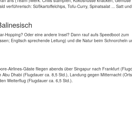
n ran ans (Team-)Werk: Chilis stampfen, Kokosnüsse knacken, Gemüse
d verführerisch: Süßkartoffelchips, Tofu-Curry, Spinatsalat ... Satt und
alinesisch
 Bar-Hopping? Oder eine andere Insel? Dann rauf aufs Speedboot zum
gessen; Englisch sprechende Leitung) und die Natur beim Schnorcheln u
ore-Airlines-Gäste fliegen abends über Singapur nach Frankfurt (Flug
h Abu Dhabi (Flugdauer ca. 8,5 Std.), Landung gegen Mitternacht (Orts
en Weiterflug (Flugdauer ca. 6,5 Std.).