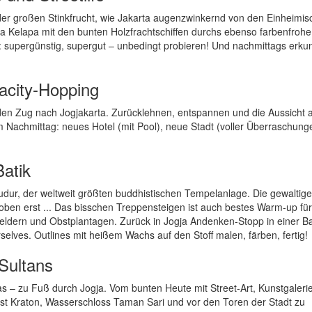
der großen Stinkfrucht, wie Jakarta augenzwinkernd von den Einheimi
a Kelapa mit den bunten Holzfrachtschiffen durchs ebenso farbenfrohe 
: supergünstig, supergut – unbedingt probieren! Und nachmittags erku
gacity-Hopping
n Zug nach Jogjakarta. Zurücklehnen, entspannen und die Aussicht 
 Nachmittag: neues Hotel (mit Pool), neue Stadt (voller Überraschung
Batik
dur, der weltweit größten buddhistischen Tempelanlage. Die gewaltige
oben erst ... Das bisschen Treppensteigen ist auch bestes Warm-up fü
sfeldern und Obstplantagen. Zurück in Jogja Andenken-Stopp in einer Ba
rselves. Outlines mit heißem Wachs auf den Stoff malen, färben, fertig!
 Sultans
vas – zu Fuß durch Jogja. Vom bunten Heute mit Street-Art, Kunstgaleri
ast Kraton, Wasserschloss Taman Sari und vor den Toren der Stadt zu