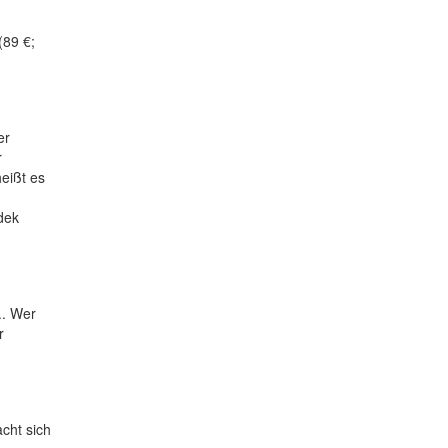
(89 €;
er
r
eißt es
dek
.. Wer
r
cht sich