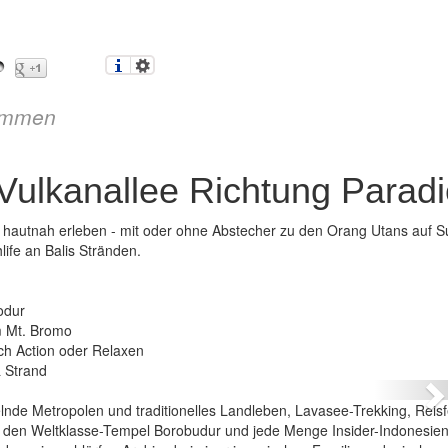
immen
 Vulkanallee Richtung Parad
 hautnah erleben - mit oder ohne Abstecher zu den Orang Utans auf S
life an Balis Stränden.
odur
m Mt. Bromo
 Auf der Vulkanallee Richtung Paradies
ch Action oder Relaxen
& Strand
N
elnde Metropolen und traditionelles Landleben, Lavasee-Trekking, Reisf
azu den Weltklasse-Tempel Borobudur und jede Menge Insider-Indonesien