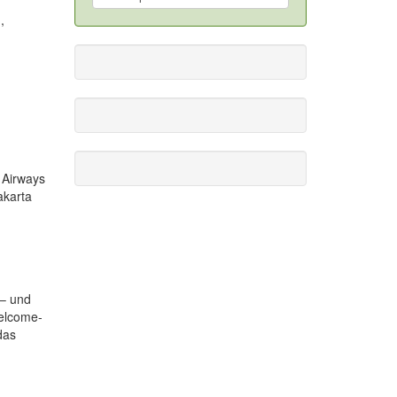
,
d Airways
akarta
 – und
elcome-
das