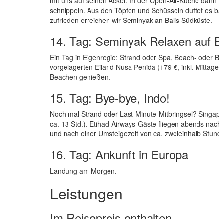
mit uns auf seinen Acker. In der Open-Air-Küche dan
schnippeln. Aus den Töpfen und Schüsseln duftet es bal
zufrieden erreichen wir Seminyak an Balis Südküste.
14. Tag: Seminyak Relaxen auf B
Ein Tag in Eigenregie: Strand oder Spa, Beach- oder
vorgelagerten Eiland Nusa Penida (179 €, inkl. Mitta
Beachen genießen.
15. Tag: Bye-bye, Indo!
Noch mal Strand oder Last-Minute-Mitbringsel? Singap
ca. 13 Std.). Etihad-Airways-Gäste fliegen abends nac
und nach einer Umsteigezeit von ca. zweieinhalb Stund
16. Tag: Ankunft in Europa
Landung am Morgen.
Leistungen
Im Reisepreis enthalten