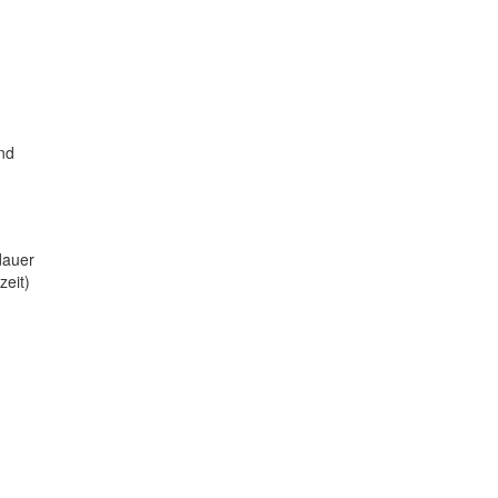
nd
dauer
zeit)