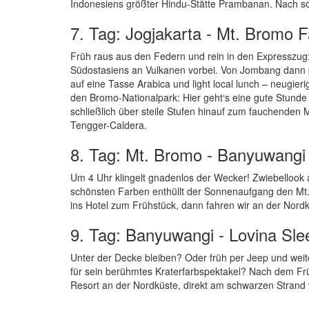
Indonesiens größter Hindu-Stätte Prambanan. Nach so v
7. Tag: Jogjakarta - Mt. Bromo F
Früh raus aus den Federn und rein in den Expresszug:
Südostasiens an Vulkanen vorbei. Von Jombang dann p
auf eine Tasse Arabica und light local lunch – neugie
den Bromo-Nationalpark: Hier geht‘s eine gute Stunde
schließlich über steile Stufen hinauf zum fauchenden
Tengger-Caldera.
8. Tag: Mt. Bromo - Banyuwangi
Um 4 Uhr klingelt gnadenlos der Wecker! Zwiebellook 
schönsten Farben enthüllt der Sonnenaufgang den Mt.
ins Hotel zum Frühstück, dann fahren wir an der Nord
9. Tag: Banyuwangi - Lovina Sle
Unter der Decke bleiben? Oder früh per Jeep und weit
für sein berühmtes Kraterfarbspektakel? Nach dem Frü
Resort an der Nordküste, direkt am schwarzen Strand v