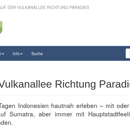
 AUF DER VULKANALLEE RICHTUNG PARADIES
– Auf der Vulkanallee
tung Paradies
n
Info
Suche
 Vulkanallee Richtung Parad
Tagen Indonesien hautnah erleben – mit ode
f Sumatra, aber immer mit Hauptstadtfeeli
nden.