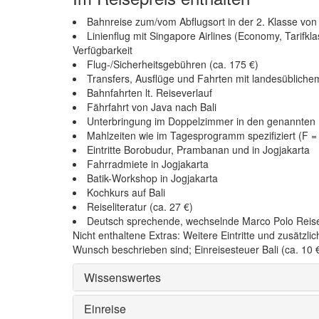
Bahnreise zum/vom Abflugsort in der 2. Klasse vo
Linienflug mit Singapore Airlines (Economy, Tarifk
Verfügbarkeit
Flug-/Sicherheitsgebühren (ca. 175 €)
Transfers, Ausflüge und Fahrten mit landesüblich
Bahnfahrten lt. Reiseverlauf
Fährfahrt von Java nach Bali
Unterbringung im Doppelzimmer in den genannten 
Mahlzeiten wie im Tagesprogramm spezifiziert (F 
Eintritte Borobudur, Prambanan und in Jogjakarta
Fahrradmiete in Jogjakarta
Batik-Workshop in Jogjakarta
Kochkurs auf Bali
Reiseliteratur (ca. 27 €)
Deutsch sprechende, wechselnde Marco Polo Reise
Nicht enthaltene Extras: Weitere Eintritte und zusätzl
Wunsch beschrieben sind; Einreisesteuer Bali (ca. 10 €
Wissenswertes
Einreise