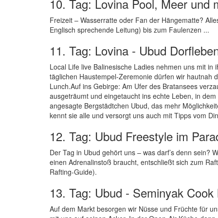
10. Tag: Lovina Pool, Meer und 
Freizeit – Wasserratte oder Fan der Hängematte? Alles
Englisch sprechende Leitung) bis zum Faulenzen ...
11. Tag: Lovina - Ubud Dorflebe
Local Life live Balinesische Ladies nehmen uns mit in
täglichen Haustempel-Zeremonie dürfen wir hautnah
Lunch.Auf ins Gebirge: Am Ufer des Bratansees verza
ausgeträumt und eingetaucht ins echte Leben, in dem t
angesagte Bergstädtchen Ubud, das mehr Möglichkeiten
kennt sie alle und versorgt uns auch mit Tipps vom Di
12. Tag: Ubud Freestyle im Para
Der Tag in Ubud gehört uns – was darf’s denn sein? Wa
einen Adrenalinstoß braucht, entschließt sich zum Raf
Rafting-Guide).
13. Tag: Ubud - Seminyak Cook li
Auf dem Markt besorgen wir Nüsse und Früchte für un