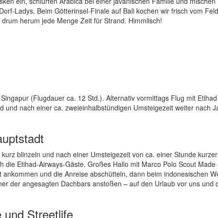
ken ein, schlürfen Arabica bei einer javanischen Familie und mischen
 Dorf-Ladys. Beim Götterinsel-Finale auf Bali kochen wir frisch vom Feld
 drum herum jede Menge Zeit für Strand. Himmlisch!
 Singapur (Flugdauer ca. 12 Std.). Alternativ vormittags Flug mit Etiha
 und nach einer ca. zweieinhalbstündigen Umsteigezeit weiter nach J
auptstadt
kurz blinzeln und nach einer Umsteigezeit von ca. einer Stunde kurzer
ch die Etihad-Airways-Gäste. Großes Hallo mit Marco Polo Scout Made
t ankommen und die Anreise abschütteln, dann beim indonesischen W
einer der angesagten Dachbars anstoßen – auf den Urlaub vor uns und 
 und Streetlife