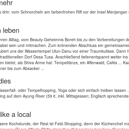
mehr
 drin: vom Schnorcheln am farbenfrohen Riff vor der Insel Menjangan 
n leben
 ihren Alltag, vom Beauty-Geheimnis Boreh bis zu den Vorbereitungen d
 dabei sein und mitmachen. Zum krönenden Abschluss ein gemeinsame
ubert uns der Wassertempel Ulun-Danu vor einer Traumkulisse. Dann h
raditionellen Dorf Desa Tusa. Anschließend tiefenentspannt weiter ins
 bietet, als Shiva Arme hat: Tempeltänze, ein Affenwald, Cafés ... Ka
nner bis zum Absacker ...
dies
sserfall- oder Tempelhopping, Yoga oder sich einfach treiben lassen .
ting auf dem Ayung River (59 €, inkl. Mittagessen; Englisch sprechende
ke a local
sere Kochstunde, der Rest ist Feld-Shopping, denn der Küchenchef ma