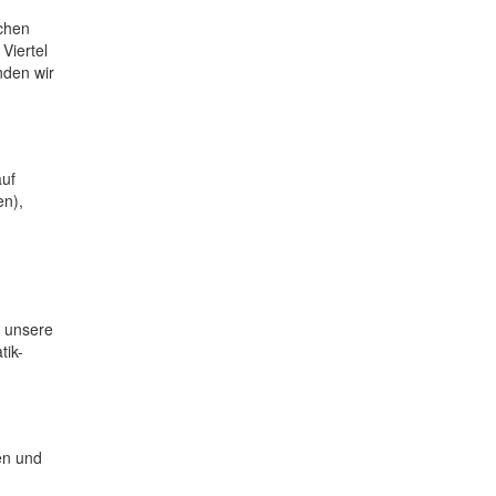
schen
Viertel
nden wir
auf
en),
r unsere
tik-
en und