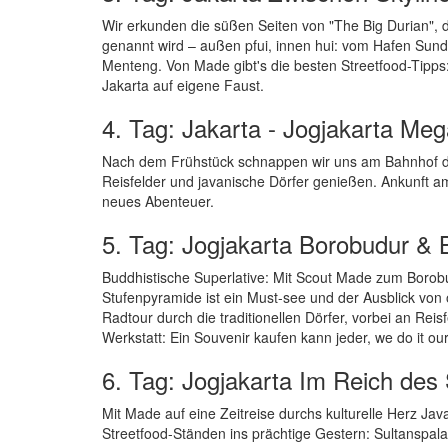
Wir erkunden die süßen Seiten von "The Big Durian", 
genannt wird – außen pfui, innen hui: vom Hafen Sund
Menteng. Von Made gibt's die besten Streetfood-Tipps
Jakarta auf eigene Faust.
4. Tag: Jakarta - Jogjakarta Me
Nach dem Frühstück schnappen wir uns am Bahnhof de
Reisfelder und javanische Dörfer genießen. Ankunft am
neues Abenteuer.
5. Tag: Jogjakarta Borobudur & 
Buddhistische Superlative: Mit Scout Made zum Borobu
Stufenpyramide ist ein Must-see und der Ausblick von 
Radtour durch die traditionellen Dörfer, vorbei an Rei
Werkstatt: Ein Souvenir kaufen kann jeder, we do it ou
6. Tag: Jogjakarta Im Reich des
Mit Made auf eine Zeitreise durchs kulturelle Herz Ja
Streetfood-Ständen ins prächtige Gestern: Sultanspal