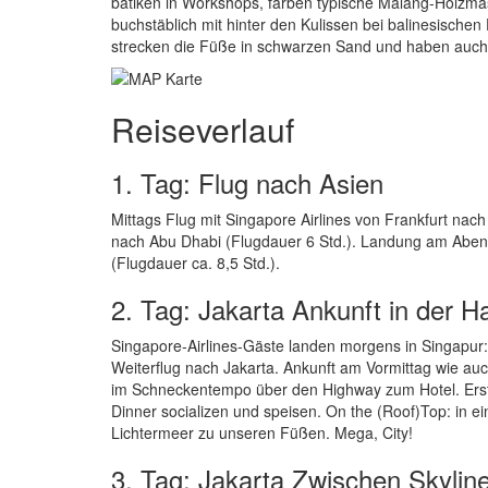
batiken in Workshops, färben typische Malang-Holzmas
buchstäblich mit hinter den Kulissen bei balinesischen
strecken die Füße in schwarzen Sand und haben auch
Reiseverlauf
1. Tag: Flug nach Asien
Mittags Flug mit Singapore Airlines von Frankfurt nach
nach Abu Dhabi (Flugdauer 6 Std.). Landung am Abend
(Flugdauer ca. 8,5 Std.).
2. Tag: Jakarta Ankunft in der H
Singapore-Airlines-Gäste landen morgens in Singapur: 
Weiterflug nach Jakarta. Ankunft am Vormittag wie au
im Schneckentempo über den Highway zum Hotel. Ers
Dinner socializen und speisen. On the (Roof)Top: in 
Lichtermeer zu unseren Füßen. Mega, City!
3. Tag: Jakarta Zwischen Skyline