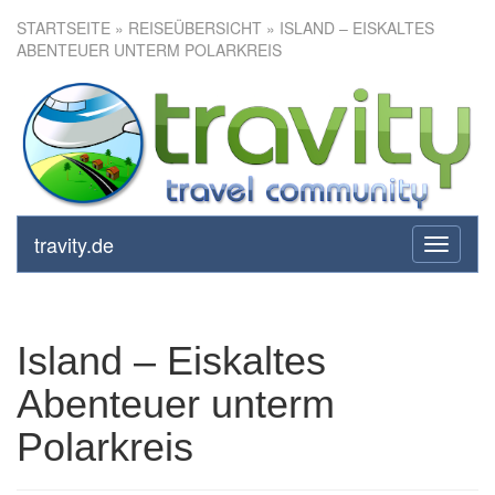
STARTSEITE
»
REISEÜBERSICHT
» ISLAND – EISKALTES
ABENTEUER UNTERM POLARKREIS
Island – Eiskaltes Abenteuer
unterm Polarkreis
travity.de
toggle
navigati
Island – Eiskaltes
Abenteuer unterm
Polarkreis