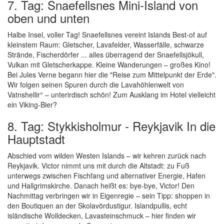
7. Tag: Snaefellsnes Mini-Island von
oben und unten
Halbe Insel, voller Tag! Snaefellsnes vereint Islands Best-of auf
kleinstem Raum: Gletscher, Lavafelder, Wasserfälle, schwarze
Strände, Fischerdörfer ... alles überragend der Snaefellsjökull,
Vulkan mit Gletscherkappe. Kleine Wanderungen – großes Kino!
Bei Jules Verne begann hier die "Reise zum Mittelpunkt der Erde".
Wir folgen seinen Spuren durch die Lavahöhlenwelt von
Vatnshellir° – unterirdisch schön! Zum Ausklang im Hotel vielleicht
ein Viking-Bier?
8. Tag: Stykkisholmur - Reykjavik In die
Hauptstadt
Abschied vom wilden Westen Islands – wir kehren zurück nach
Reykjavik. Victor nimmt uns mit durch die Altstadt: zu Fuß
unterwegs zwischen Fischfang und alternativer Energie, Hafen
und Hallgrimskirche. Danach heißt es: bye-bye, Victor! Den
Nachmittag verbringen wir in Eigenregie – sein Tipp: shoppen in
den Boutiquen an der Skolavördustigur. Islandpullis, echt
isländische Wolldecken, Lavasteinschmuck – hier finden wir