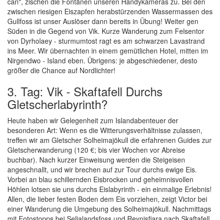
can", zischen die Fontänen unseren Handykameras zu. Bei den
zwischen riesigen Eiszapfen herabstürzenden Wassermassen des
Gullfoss ist unser Auslöser dann bereits in Übung! Weiter gen
Süden in die Gegend von Vik. Kurze Wanderung zum Felsentor
von Dyrholaey - sturmumtost ragt es am schwarzen Lavastrand
ins Meer. Wir übernachten in einem gemütlichen Hotel, mitten im
Nirgendwo - Island eben. Übrigens: je abgeschiedener, desto
größer die Chance auf Nordlichter!
3. Tag: Vik - Skaftafell Durchs
Gletscherlabyrinth?
Heute haben wir Gelegenheit zum Islandabenteuer der
besonderen Art: Wenn es die Witterungsverhältnisse zulassen,
treffen wir am Gletscher Solheimajökull die erfahrenen Guides zur
Gletscherwanderung (120 €; bis vier Wochen vor Abreise
buchbar). Nach kurzer Einweisung werden die Steigeisen
angeschnallt, und wir brechen auf zur Tour durchs ewige Eis.
Vorbei an blau schillernden Eisbrocken und geheimnisvollen
Höhlen lotsen sie uns durchs Eislabyrinth - ein einmalige Erlebnis!
Allen, die lieber festen Boden dem Eis vorziehen, zeigt Victor bei
einer Wanderung die Umgebung des Solheimajökull. Nachmittags
mit Fotostopps bei Seljalandsfoss und Reynisfjara nach Skaftafell.