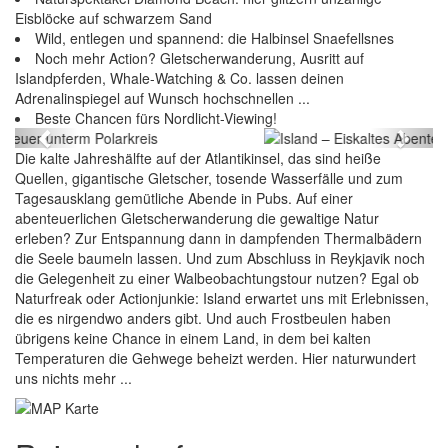
Eisblöcke auf schwarzem Sand
Wild, entlegen und spannend: die Halbinsel Snaefellsnes
Noch mehr Action? Gletscherwanderung, Ausritt auf
Islandpferden, Whale-Watching & Co. lassen deinen
Adrenalinspiegel auf Wunsch hochschnellen ...
Island – Eiskaltes Abenteuer unterm Polarkreis
Beste Chancen fürs Nordlicht-Viewing!
Previous
Next
Die kalte Jahreshälfte auf der Atlantikinsel, das sind heiße
Quellen, gigantische Gletscher, tosende Wasserfälle und zum
Tagesausklang gemütliche Abende in Pubs. Auf einer
abenteuerlichen Gletscherwanderung die gewaltige Natur
erleben? Zur Entspannung dann in dampfenden Thermalbädern
die Seele baumeln lassen. Und zum Abschluss in Reykjavik noch
die Gelegenheit zu einer Walbeobachtungstour nutzen? Egal ob
Naturfreak oder Actionjunkie: Island erwartet uns mit Erlebnissen,
die es nirgendwo anders gibt. Und auch Frostbeulen haben
übrigens keine Chance in einem Land, in dem bei kalten
Temperaturen die Gehwege beheizt werden. Hier naturwundert
uns nichts mehr ...