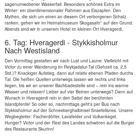
sagenumwobener Wasserfall. Besonders schönes Extra im
Winter: ein überdimensionaler Rahmen aus Eiszapfen. Den
Mythen, die sich um einen an diesem Ort verborgenen Schatz
ranken, gehen wir im Heimatmuseum Skogasafn° auf den Grund.
Abends sind wir in unserem Hotel im kleinen Ort Hveragerdi.
6. Tag: Hveragerdi - Stykkisholmur
Nach Westisland
Den Vormittag gestalten wir nach Lust und Laune: Vielleicht mit
Victor zu einer Wanderung im Reykjadalur-Tal (Gehzeit ca. 2,5
Std.)? Knackiger Aufstieg, dann auf relativ ebenen Pfaden durchs
Tal. Die heißen Quellen unterwegs lassen wir rechts und links
liegen, bis wir an unserer Bachbadestelle sind – rein ins warme
Wasser und relaxen! Lieber auf vier Beinen unterwegs? Dann auf
Wunsch in Hveragerdi rein in den Sattel der berühmten
Islandpferde! So oder so, nachmittags geht's per Bus nach
Stykkisholmur auf der Schneeberghalbinsel Snaefellsnes. Unsere
Wegbegleiter: Fischerdörfer, Lavafelder und Vulkankegel.
Hunger? Victor und der Rest des Landes schwören auf die Burger
des Restaurants Skurinn!