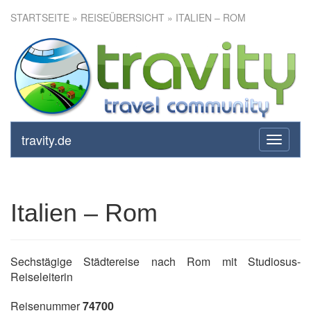
STARTSEITE
»
REISEÜBERSICHT
» ITALIEN – ROM
Italien – Rom
travity.de
toggle
navigati
Italien – Rom
Sechstägige Städtereise nach Rom mit Studiosus-
Reiseleiterin
Reisenummer
74700