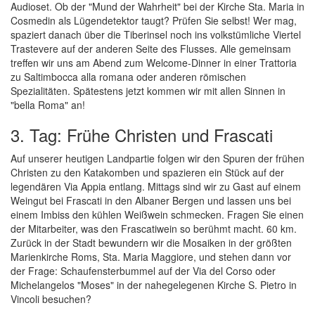
Audioset. Ob der "Mund der Wahrheit" bei der Kirche Sta. Maria in
Cosmedin als Lügendetektor taugt? Prüfen Sie selbst! Wer mag,
spaziert danach über die Tiberinsel noch ins volkstümliche Viertel
Trastevere auf der anderen Seite des Flusses. Alle gemeinsam
treffen wir uns am Abend zum Welcome-Dinner in einer Trattoria
zu Saltimbocca alla romana oder anderen römischen
Spezialitäten. Spätestens jetzt kommen wir mit allen Sinnen in
"bella Roma" an!
3. Tag: Frühe Christen und Frascati
Auf unserer heutigen Landpartie folgen wir den Spuren der frühen
Christen zu den Katakomben und spazieren ein Stück auf der
legendären Via Appia entlang. Mittags sind wir zu Gast auf einem
Weingut bei Frascati in den Albaner Bergen und lassen uns bei
einem Imbiss den kühlen Weißwein schmecken. Fragen Sie einen
der Mitarbeiter, was den Frascatiwein so berühmt macht. 60 km.
Zurück in der Stadt bewundern wir die Mosaiken in der größten
Marienkirche Roms, Sta. Maria Maggiore, und stehen dann vor
der Frage: Schaufensterbummel auf der Via del Corso oder
Michelangelos "Moses" in der nahegelegenen Kirche S. Pietro in
Vincoli besuchen?