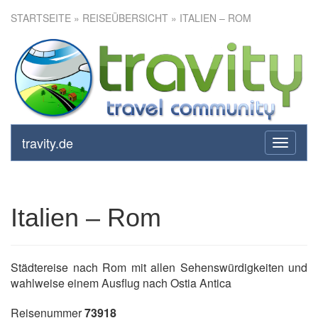
STARTSEITE
»
REISEÜBERSICHT
» ITALIEN – ROM
Italien – Rom
travity.de
toggle
navigati
Italien – Rom
Städtereise nach Rom mit allen Sehenswürdigkeiten und
wahlweise einem Ausflug nach Ostia Antica
Reisenummer
73918