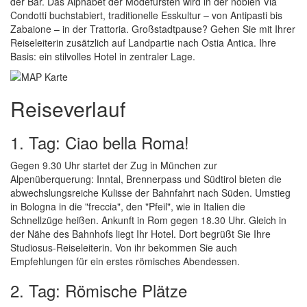
der Bar. Das Alphabet der Modefürsten wird in der noblen Via
Condotti buchstabiert, traditionelle Esskultur – von Antipasti bis
Zabaione – in der Trattoria. Großstadtpause? Gehen Sie mit Ihrer
Reiseleiterin zusätzlich auf Landpartie nach Ostia Antica. Ihre
Basis: ein stilvolles Hotel in zentraler Lage.
Reiseverlauf
1. Tag: Ciao bella Roma!
Gegen 9.30 Uhr startet der Zug in München zur
Alpenüberquerung: Inntal, Brennerpass und Südtirol bieten die
abwechslungsreiche Kulisse der Bahnfahrt nach Süden. Umstieg
in Bologna in die "freccia", den "Pfeil", wie in Italien die
Schnellzüge heißen. Ankunft in Rom gegen 18.30 Uhr. Gleich in
der Nähe des Bahnhofs liegt Ihr Hotel. Dort begrüßt Sie Ihre
Studiosus-Reiseleiterin. Von ihr bekommen Sie auch
Empfehlungen für ein erstes römisches Abendessen.
2. Tag: Römische Plätze