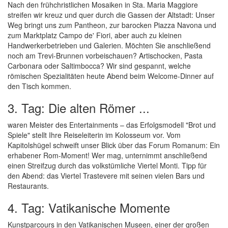
Nach den frühchristlichen Mosaiken in Sta. Maria Maggiore
streifen wir kreuz und quer durch die Gassen der Altstadt: Unser
Weg bringt uns zum Pantheon, zur barocken Piazza Navona und
zum Marktplatz Campo de' Fiori, aber auch zu kleinen
Handwerkerbetrieben und Galerien. Möchten Sie anschließend
noch am Trevi-Brunnen vorbeischauen? Artischocken, Pasta
Carbonara oder Saltimbocca? Wir sind gespannt, welche
römischen Spezialitäten heute Abend beim Welcome-Dinner auf
den Tisch kommen.
3. Tag: Die alten Römer ...
waren Meister des Entertainments – das Erfolgsmodell "Brot und
Spiele" stellt Ihre Reiseleiterin im Kolosseum vor. Vom
Kapitolshügel schweift unser Blick über das Forum Romanum: Ein
erhabener Rom-Moment! Wer mag, unternimmt anschließend
einen Streifzug durch das volkstümliche Viertel Monti. Tipp für
den Abend: das Viertel Trastevere mit seinen vielen Bars und
Restaurants.
4. Tag: Vatikanische Momente
Kunstparcours in den Vatikanischen Museen, einer der großen