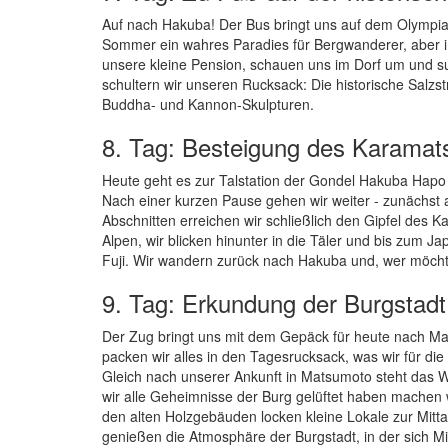
Auf nach Hakuba! Der Bus bringt uns auf dem Olympia
Sommer ein wahres Paradies für Bergwanderer, aber i
unsere kleine Pension, schauen uns im Dorf um und s
schultern wir unseren Rucksack: Die historische Salz
Buddha- und Kannon-Skulpturen.
8. Tag: Besteigung des Karama
Heute geht es zur Talstation der Gondel Hakuba Hapo 
Nach einer kurzen Pause gehen wir weiter - zunächst 
Abschnitten erreichen wir schließlich den Gipfel des
Alpen, wir blicken hinunter in die Täler und bis zum J
Fuji. Wir wandern zurück nach Hakuba und, wer möch
9. Tag: Erkundung der Burgstad
Der Zug bringt uns mit dem Gepäck für heute nach M
packen wir alles in den Tagesrucksack, was wir für d
Gleich nach unserer Ankunft in Matsumoto steht das 
wir alle Geheimnisse der Burg gelüftet haben machen w
den alten Holzgebäuden locken kleine Lokale zur Mitta
genießen die Atmosphäre der Burgstadt, in der sich Mi