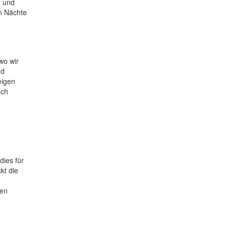
g und
n Nächte
wo wir
nd
eigen
ach
dies für
kt die
sen