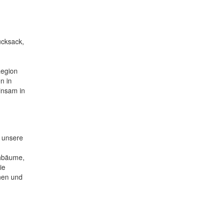
ucksack,
Region
n in
insam in
n unsere
chbäume,
ie
nen und