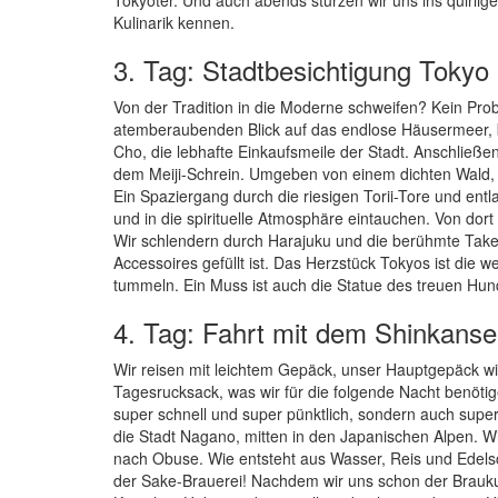
Kulinarik kennen.
3. Tag: Stadtbesichtigung Tokyo
Von der Tradition in die Moderne schweifen? Kein Pr
atemberaubenden Blick auf das endlose Häusermeer, b
Cho, die lebhafte Einkaufsmeile der Stadt. Anschließe
dem Meiji-Schrein. Umgeben von einem dichten Wald, i
Ein Spaziergang durch die riesigen Torii-Tore und ent
und in die spirituelle Atmosphäre eintauchen. Von do
Wir schlendern durch Harajuku und die berühmte Takes
Accessoires gefüllt ist. Das Herzstück Tokyos ist di
tummeln. Ein Muss ist auch die Statue des treuen Hund
4. Tag: Fahrt mit dem Shinkans
Wir reisen mit leichtem Gepäck, unser Hauptgepäck wi
Tagesrucksack, was wir für die folgende Nacht benötige
super schnell und super pünktlich, sondern auch super
die Stadt Nagano, mitten in den Japanischen Alpen. Wi
nach Obuse. Wie entsteht aus Wasser, Reis und Edels
der Sake-Brauerei! Nachdem wir uns schon der Brauk