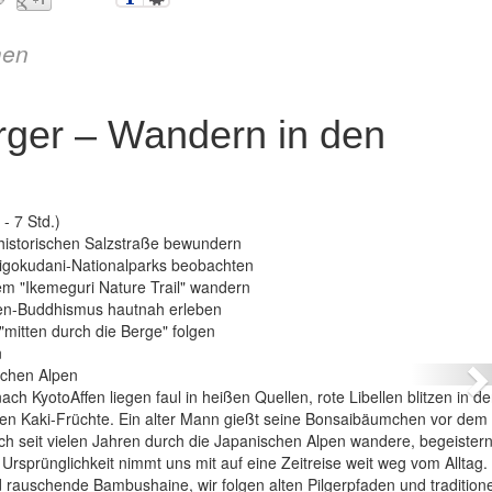
en
rger – Wandern in den
- 7 Std.)
historischen Salzstraße bewundern
Jigokudani-Nationalparks beobachten
m "Ikemeguri Nature Trail" wandern
Zen-Buddhismus hautnah erleben
 Berger – Wandern in den Japanischen Alpen
mitten durch die Berge" folgen
n
N
h KyotoAffen liegen faul in heißen Quellen, rote Libellen blitzen in d
fen Kaki-Früchte. Ein alter Mann gießt seine Bonsaibäumchen vor dem
ch seit vielen Jahren durch die Japanischen Alpen wandere, begeister
Ursprünglichkeit nimmt uns mit auf eine Zeitreise weit weg vom Alltag.
rauschende Bambushaine, wir folgen alten Pilgerpfaden und traditione