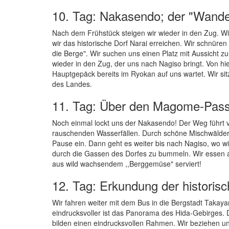
10. Tag: Nakasendo; der "Wande
Nach dem Frühstück steigen wir wieder in den Zug. Wi
wir das historische Dorf Narai erreichen. Wir schn
die Berge". Wir suchen uns einen Platz mit Aussicht zu
wieder in den Zug, der uns nach Nagiso bringt. Von h
Hauptgepäck bereits im Ryokan auf uns wartet. Wir s
des Landes.
11. Tag: Über den Magome-Pass
Noch einmal lockt uns der Nakasendo! Der Weg führt v
rauschenden Wasserfällen. Durch schöne Mischwälder
Pause ein. Dann geht es weiter bis nach Nagiso, wo 
durch die Gassen des Dorfes zu bummeln. Wir essen a
aus wild wachsendem ,,Berggemüse" serviert!
12. Tag: Erkundung der histori
Wir fahren weiter mit dem Bus in die Bergstadt Takaya
eindrucksvoller ist das Panorama des Hida-Gebirges. 
bilden einen eindrucksvollen Rahmen. Wir beziehen un