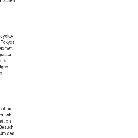
meyoko-
 Tokyos:
widmet.
rgessen
Mode.
digen
en
cht nur
en wir
ft bis
 Besuch
eum des