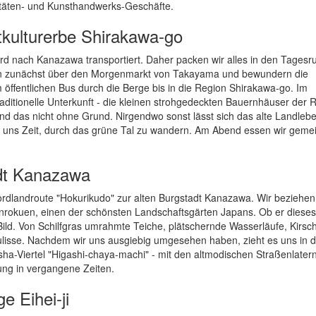
uitäten- und Kunsthandwerks-Geschäfte.
kulturerbe Shirakawa-go
rd nach Kanazawa transportiert. Daher packen wir alles in den Tagesr
eln zunächst über den Morgenmarkt von Takayama und bewundern die
öffentlichen Bus durch die Berge bis in die Region Shirakawa-go. Im
aditionelle Unterkunft - die kleinen strohgedeckten Bauernhäuser der 
 das nicht ohne Grund. Nirgendwo sonst lässt sich das alte Landlebe
n uns Zeit, durch das grüne Tal zu wandern. Am Abend essen wir geme
adt Kanazawa
ordlandroute "Hokurikudo" zur alten Burgstadt Kanazawa. Wir beziehe
okuen, einen der schönsten Landschaftsgärten Japans. Ob er dieses
 Bild. Von Schilfgras umrahmte Teiche, plätschernde Wasserläufe, Kirs
Kulisse. Nachdem wir uns ausgiebig umgesehen haben, zieht es uns in d
ha-Viertel "Higashi-chaya-machi" - mit den altmodischen Straßenlater
ung in vergangene Zeiten.
e Eihei-ji