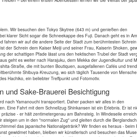
oblem. Wir besuchen den Tokyo Skytree (643 m) und genießen den
ei klarer Sicht sogar die Schneekappe des Fuji. Danach geht es in A
nd fahren wir auf die andere Seite der Stadt zum berühmtesten Schrein
st der Schrein dem Kaiser Meiji und seiner Frau, Kaiserin Shoken, ge
lang der schattigen Pfade lässt uns den hektischen Trubel der Stadt ve
rt aus geht es weiter nach Harajuku, dem Mekka der Jugendkultur und 
hita-Straße, die mit bunten Boutiquen, ausgefallenen Cafés und tren
e weltberühmte Shibuya-Kreuzung, wo sich täglich Tausende von Mensch
es Hachiko, ein beliebter Treffpunkt und Fotomotiv.
en und Sake-Brauerei Besichtigung
rd nach Yamanouchi transportiert. Daher packen wir alles in den
n. Eine Fahrt mit dem Schnellzug Shinkansen ist ein Erlebnis. Er ist ni
 präzise - er hält zentimetergenau am Bahnsteig. In Windeseile erreich
r steigen um in den "normalen Zug" und gleiten durch die Berglandscha
chimmel das japanische Nationalgetränk? Wir finden es heraus - beim
unst gewidmet haben, bleiben wir künstlerisch und besuchen das Mus