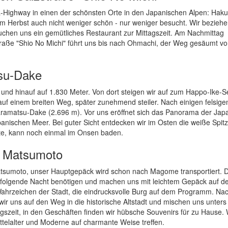
-Highway in einen der schönsten Orte in den Japanischen Alpen: Hakub
m Herbst auch nicht weniger schön - nur weniger besucht. Wir bezieh
uchen uns ein gemütliches Restaurant zur Mittagszeit. Am Nachmittag
straße "Shio No Michi" führt uns bis nach Ohmachi, der Weg gesäumt v
tsu-Dake
und hinauf auf 1.830 Meter. Von dort steigen wir auf zum Happo-Ike-S
auf einem breiten Weg, später zunehmend steiler. Nach einigen felsige
 Karamatsu-Dake (2.696 m). Vor uns eröffnet sich das Panorama der Jap
apanischen Meer. Bei guter Sicht entdecken wir im Osten die weiße Spit
te, kann noch einmal im Onsen baden.
t Matsumoto
atsumoto, unser Hauptgepäck wird schon nach Magome transportiert. 
ie folgende Nacht benötigen und machen uns mit leichtem Gepäck auf 
Wahrzeichen der Stadt, die eindrucksvolle Burg auf dem Programm. N
ir uns auf den Weg in die historische Altstadt und mischen uns unters 
gszeit, in den Geschäften finden wir hübsche Souvenirs für zu Hause. 
ttelalter und Moderne auf charmante Weise treffen.