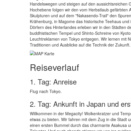
Handelswegen und steigen auf den aussichtsreichen Gi
Hochebene folgen wir den vom Herbstlaub gefärbten Al
Skulpturen und auf dem "Nakasendo-Trail" den Spuren
Krähenburg, in Magome das historische Teehaus und i
Dörfern des Hinterlandes erleben wir in den Städten den
buddhistischen Tempel und Shinto-Schreine von Kyoto,
Leuchtreklamen von Tokyo entgegen. Wir lernen mit Nor
Traditionen und Ausblicke auf die Technik der Zukunf
Reiseverlauf
1. Tag: Anreise
Flug nach Tokyo.
2. Tag: Ankunft in Japan und er
Willkommen in der Megacity! Wolkenkratzer und Tempe
etwas zu bieten. Wir fahren mit dem Zug in die Stadt
einen ersten Bummel durch das charmante Asakusa u
Tokyoter. Und auch abends stürzen wir uns ins quirlige