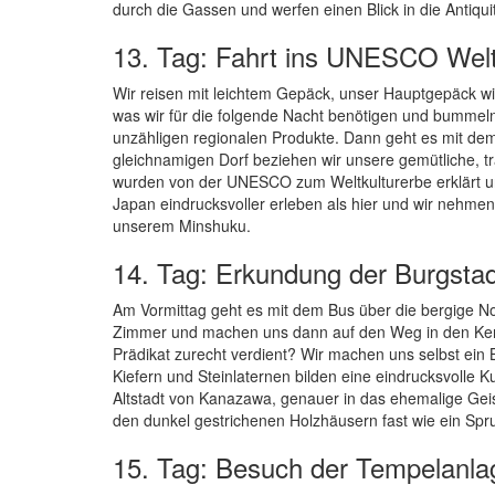
durch die Gassen und werfen einen Blick in die Antiq
13. Tag: Fahrt ins UNESCO Welt
Wir reisen mit leichtem Gepäck, unser Hauptgepäck wi
was wir für die folgende Nacht benötigen und bumm
unzähligen regionalen Produkte. Dann geht es mit dem 
gleichnamigen Dorf beziehen wir unsere gemütliche, tr
wurden von der UNESCO zum Weltkulturerbe erklärt und
Japan eindrucksvoller erleben als hier und wir nehme
unserem Minshuku.
14. Tag: Erkundung der Burgst
Am Vormittag geht es mit dem Bus über die bergige N
Zimmer und machen uns dann auf den Weg in den Kenr
Prädikat zurecht verdient? Wir machen uns selbst ein
Kiefern und Steinlaternen bilden eine eindrucksvolle 
Altstadt von Kanazawa, genauer in das ehemalige Geis
den dunkel gestrichenen Holzhäusern fast wie ein Spr
15. Tag: Besuch der Tempelanlag