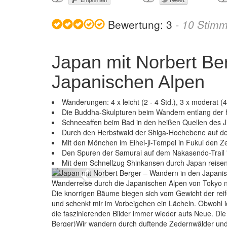
Bewertung:
3
-
10
Stimm
Japan mit Norbert Be
Japanischen Alpen
Wanderungen: 4 x leicht (2 - 4 Std.), 3 x moderat (4 
Die Buddha-Skulpturen beim Wandern entlang der 
Schneeaffen beim Bad in den heißen Quellen des 
Durch den Herbstwald der Shiga-Hochebene auf de
Mit den Mönchen im Eihei-ji-Tempel in Fukui den 
Japan mit Norbert
Den Spuren der Samurai auf dem Nakasendo-Trail "
Mit dem Schnellzug Shinkansen durch Japan reise
Previous
Wanderreise durch die Japanischen Alpen von Tokyo nac
Die knorrigen Bäume biegen sich vom Gewicht der rei
und schenkt mir im Vorbeigehen ein Lächeln. Obwohl i
die faszinierenden Bilder immer wieder aufs Neue. Die 
Berger)Wir wandern durch duftende Zedernwälder und 