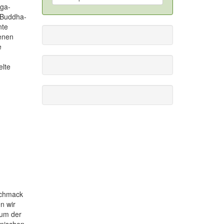
iga-
n Buddha-
nte
fenen
e
elte
schmack
n wir
tum der
anischen