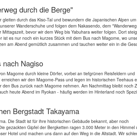
rweg durch die Berge"
r gleiten durch das Kiso-Tal und bewundern die Japanischen Alpen um 
üren unserer Wanderschuhe und folgen dem Nakasendo, dem "Wanderweg
r Mittagszeit, bevor wir dem Weg bis Yabuhara weiter folgen. Dort steig
ier ist es nur noch ein kurzes Stück mit dem Bus nach Magome, wo uns
itzen am Abend gemütlich zusammen und tauchen weiter ein in die Ges
 nach Nagiso
on Magome durch kleine Dörfer, vorbei an tiefgrünen Reisfeldern und
 erreichen wir den Magome-Pass und legen im historischen Teehaus e
wir den Bus zurück nach Magome nehmen. Am Nachmittag bleibt noch Z
uch heute Abend im Ryokan - häufig werden im Hinterland noch Spezia
schen Bergstadt Takayama
ma. Die Stadt ist für ihre historischen Gebäude bekannt, aber noch
Die gezackten Gipfel der Bergketten ragen 3.000 Meter in den Himmel
ser Hotel und machen uns dann auf den Weg in die Altstadt. Wir schl