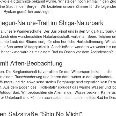
Ukiyo-e-Holzschnitte bekannt wurde. Wir steigen noch einmal in den Zu
ine Stadt in den Bergen. Wir beziehen unsere Zimmer für die folgende
 Ryokan gemütlich ausklingen.
guri-Nature-Trail im Shiga-Naturpark
l unsere Wanderschuhe. Der Bus bringt uns in den Shiga-Naturpark, 
 durch eine wunderschöne Naturlandschaft, vorbei an Seen, Teichen u
unte Laub der Bäume sorgt für eine herrliche Herbststimmung. Wir st
nießen unser Mittagspicknick. Anschließend wandern wir weiter bis n
 bringt - wie wäre es mit einem Bad im Onsen vor dem Abendessen?
k mit Affen-Beobachtung
n. Die Berglandschaft ist vor allem für den Wintersport bekannt, die
en einem Rundwanderweg und fahren dann weiter in den Jigokudani-
 Winters und die abweisend steilen Berghänge sind eigentlich kein Para
en. Aus dem Boden des ,,Höllentals" sprudelt das warme Wasser und loc
utdoor-Bad. Wir beobachten die Affen in den Wasserbecken- Kameras
erer Unterkunft und können auch selbst nochmal ein heißes Bad im On
hen Salzstraße "Shio No Michi"