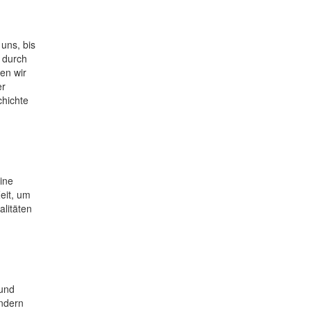
uns, bis
 durch
en wir
er
chichte
ine
eit, um
litäten
 und
endern