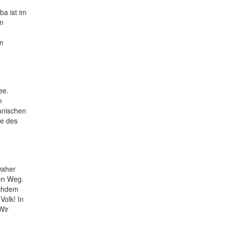
a ist im
en
on
ee.
n
anischen
ze des
Daher
den Weg.
achdem
Volk! In
Wir