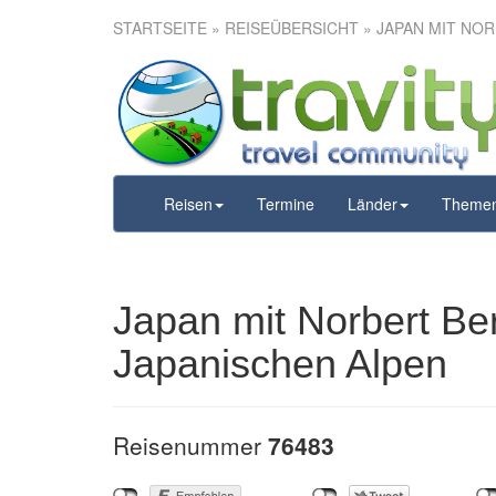
STARTSEITE
»
REISEÜBERSICHT
» JAPAN MIT NO
Japan mi
Wandern in 
Reisen
Termine
Länder
Theme
Japan mit Norbert Be
Japanischen Alpen
Reisenummer
76483