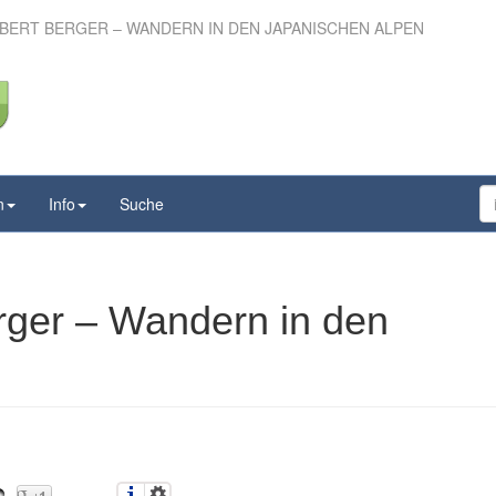
RBERT BERGER – WANDERN IN DEN JAPANISCHEN ALPEN
t Norbert Berger –
den Japanischen Alpen
n
Info
Suche
rger – Wandern in den