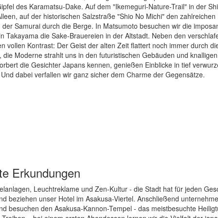
pfel des Karamatsu-Dake. Auf dem "Ikemeguri-Nature-Trail" in der Sh
leen, auf der historischen Salzstraße "Shio No Michi" den zahlreiche
 der Samurai durch die Berge. In Matsumoto besuchen wir die imposa
n Takayama die Sake-Brauereien in der Altstadt. Neben den verschla
 vollen Kontrast: Der Geist der alten Zeit flattert noch immer durch di
 die Moderne strahlt uns in den futuristischen Gebäuden und knalligen
bert die Gesichter Japans kennen, genießen Einblicke in tief verwurz
t. Und dabei verfallen wir ganz sicher dem Charme der Gegensätze.
ste Erkundungen
lanlagen, Leuchtreklame und Zen-Kultur - die Stadt hat für jeden Ge
 und beziehen unser Hotel im Asakusa-Viertel. Anschließend unternehme
nd besuchen den Asakusa-Kannon-Tempel - das meistbesuchte Heilig
 Treiben – bei einem ersten Abendessen lernen wir die Vielfalt der jap