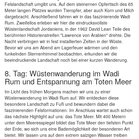
Felslandschaft umgibt uns. Auf dem steinernen Opfertisch des 65
Meter langen Platzes wurden Tieropfer, aber auch Korn und Milch
dargebracht. Anschließend fahren wir in das faszinierende Wadi
Rum. Zweifellos erleben wir hier die eindrucksvollste
Wüstenlandschaft Jordaniens, in der 1962 David Lean Teile des
berühmten Historienstreifen "Lawrence von Arabien" drehte. Die
Nacht verbringen wir in fest installierten Zelten in der Wüste.
Bevor wir uns am Abend am Lagerfeuer wärmen und den
funkelnden Sternenhimmel beobachten, erkunden wir die
beeindruckende Landschaft noch bei einer kurzen Wanderung.
8. Tag: Wüstenwanderung im Wadi
Rum und Entspannung am Toten Meer
Im Licht des frühen Morgens machen wir uns zu einer
Wüstenwanderung im Wadi Rum auf. Wir entdecken diese
besondere Landschaft zu Fuß und bewundern dabei die
faszinierenden Felsformationen. Im Anschluss wartet auch schon
das nächste Highlight auf uns: das Tote Meer. Mit 400 Metern
unter dem Meeresspiegel bildet das Tote Meer den tiefsten Punkt
der Erde, wo sich uns eine Bademöglichkeit der besonderen Art
bietet. Wir lassen uns auf dem extrem salzigen Wasser treiben