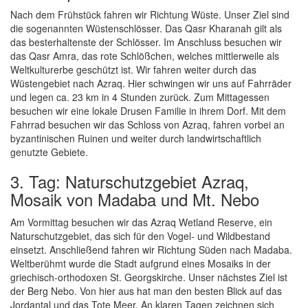
Nach dem Frühstück fahren wir Richtung Wüste. Unser Ziel sind
die sogenannten Wüstenschlösser. Das Qasr Kharanah gilt als
das besterhaltenste der Schlösser. Im Anschluss besuchen wir
das Qasr Amra, das rote Schlößchen, welches mittlerweile als
Weltkulturerbe geschützt ist. Wir fahren weiter durch das
Wüstengebiet nach Azraq. Hier schwingen wir uns auf Fahrräder
und legen ca. 23 km in 4 Stunden zurück. Zum Mittagessen
besuchen wir eine lokale Drusen Familie in ihrem Dorf. Mit dem
Fahrrad besuchen wir das Schloss von Azraq, fahren vorbei an
byzantinischen Ruinen und weiter durch landwirtschaftlich
genutzte Gebiete.
3. Tag: Naturschutzgebiet Azraq,
Mosaik von Madaba und Mt. Nebo
Am Vormittag besuchen wir das Azraq Wetland Reserve, ein
Naturschutzgebiet, das sich für den Vogel- und Wildbestand
einsetzt. Anschließend fahren wir Richtung Süden nach Madaba.
Weltberühmt wurde die Stadt aufgrund eines Mosaiks in der
griechisch-orthodoxen St. Georgskirche. Unser nächstes Ziel ist
der Berg Nebo. Von hier aus hat man den besten Blick auf das
Jordantal und das Tote Meer. An klaren Tagen zeichnen sich