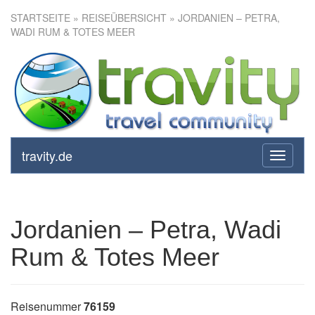
STARTSEITE
»
REISEÜBERSICHT
» JORDANIEN – PETRA,
WADI RUM & TOTES MEER
Jordanien – Petra, Wadi Rum &
Totes Meer
travity.de
toggle
navigati
Jordanien – Petra, Wadi
Rum & Totes Meer
Reisenummer
76159