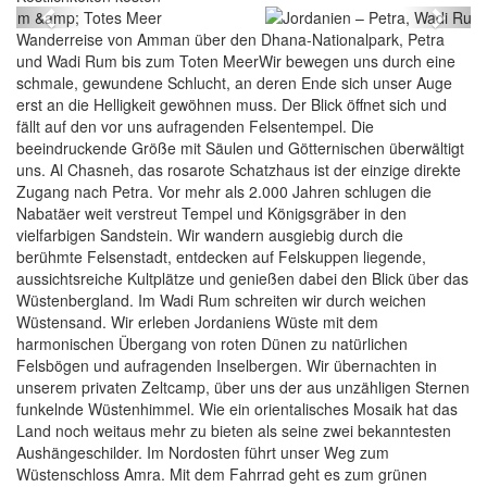
Previous
Next
Wanderreise von Amman über den Dhana-Nationalpark, Petra
und Wadi Rum bis zum Toten MeerWir bewegen uns durch eine
schmale, gewundene Schlucht, an deren Ende sich unser Auge
erst an die Helligkeit gewöhnen muss. Der Blick öffnet sich und
fällt auf den vor uns aufragenden Felsentempel. Die
beeindruckende Größe mit Säulen und Götternischen überwältigt
uns. Al Chasneh, das rosarote Schatzhaus ist der einzige direkte
Zugang nach Petra. Vor mehr als 2.000 Jahren schlugen die
Nabatäer weit verstreut Tempel und Königsgräber in den
vielfarbigen Sandstein. Wir wandern ausgiebig durch die
berühmte Felsenstadt, entdecken auf Felskuppen liegende,
aussichtsreiche Kultplätze und genießen dabei den Blick über das
Wüstenbergland. Im Wadi Rum schreiten wir durch weichen
Wüstensand. Wir erleben Jordaniens Wüste mit dem
harmonischen Übergang von roten Dünen zu natürlichen
Felsbögen und aufragenden Inselbergen. Wir übernachten in
unserem privaten Zeltcamp, über uns der aus unzähligen Sternen
funkelnde Wüstenhimmel. Wie ein orientalisches Mosaik hat das
Land noch weitaus mehr zu bieten als seine zwei bekanntesten
Aushängeschilder. Im Nordosten führt unser Weg zum
Wüstenschloss Amra. Mit dem Fahrrad geht es zum grünen