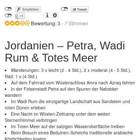
Bewertung:
3
-
7
Stimmen
Jordanien – Petra, Wadi
Rum & Totes Meer
Wanderungen: 3 x leicht (2 - 4 Std.), 2 x moderat (4 - 5 Std.),
Rad: 1 x (4 Std.)
Auf dem Fahrrad vom Wüstenschloss Amra nach Azraq fahren
In der Felsenstadt Petra auf den Spuren der Nabatäer
wandern
Im Wadi Rum die einzigartige Landschaft aus Sandstein und
roten Dünen erleben
Eine Nacht im Wüsten-Zeltcamp unter dem weiten
Sternenhimmel verbringen
Im Toten Meer auf der salzigen Wasseroberfläche treiben
Beim Besuch eines Beduinen-Scheichs traditionelle arabische
Jordanien – Petra, Wadi Rum & Totes Meer
Köstlichkeiten kosten