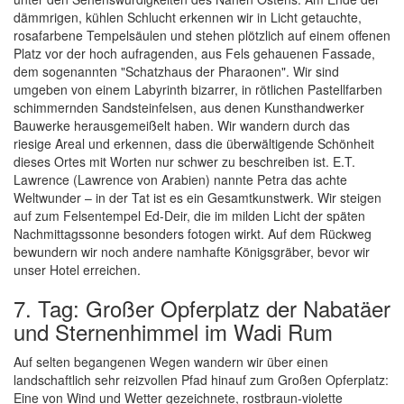
dämmrigen, kühlen Schlucht erkennen wir in Licht getauchte,
rosafarbene Tempelsäulen und stehen plötzlich auf einem offenen
Platz vor der hoch aufragenden, aus Fels gehauenen Fassade,
dem sogenannten "Schatzhaus der Pharaonen". Wir sind
umgeben von einem Labyrinth bizarrer, in rötlichen Pastellfarben
schimmernden Sandsteinfelsen, aus denen Kunsthandwerker
Bauwerke herausgemeißelt haben. Wir wandern durch das
riesige Areal und erkennen, dass die überwältigende Schönheit
dieses Ortes mit Worten nur schwer zu beschreiben ist. E.T.
Lawrence (Lawrence von Arabien) nannte Petra das achte
Weltwunder – in der Tat ist es ein Gesamtkunstwerk. Wir steigen
auf zum Felsentempel Ed-Deir, die im milden Licht der späten
Nachmittagssonne besonders fotogen wirkt. Auf dem Rückweg
bewundern wir noch andere namhafte Königsgräber, bevor wir
unser Hotel erreichen.
7. Tag: Großer Opferplatz der Nabatäer
und Sternenhimmel im Wadi Rum
Auf selten begangenen Wegen wandern wir über einen
landschaftlich sehr reizvollen Pfad hinauf zum Großen Opferplatz:
Eine von Wind und Wetter gezeichnete, rostbraun-violette