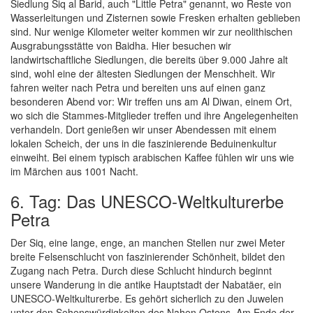
Siedlung Siq al Barid, auch "Little Petra" genannt, wo Reste von
Wasserleitungen und Zisternen sowie Fresken erhalten geblieben
sind. Nur wenige Kilometer weiter kommen wir zur neolithischen
Ausgrabungsstätte von Baidha. Hier besuchen wir
landwirtschaftliche Siedlungen, die bereits über 9.000 Jahre alt
sind, wohl eine der ältesten Siedlungen der Menschheit. Wir
fahren weiter nach Petra und bereiten uns auf einen ganz
besonderen Abend vor: Wir treffen uns am Al Diwan, einem Ort,
wo sich die Stammes-Mitglieder treffen und ihre Angelegenheiten
verhandeln. Dort genießen wir unser Abendessen mit einem
lokalen Scheich, der uns in die faszinierende Beduinenkultur
einweiht. Bei einem typisch arabischen Kaffee fühlen wir uns wie
im Märchen aus 1001 Nacht.
6. Tag: Das UNESCO-Weltkulturerbe
Petra
Der Siq, eine lange, enge, an manchen Stellen nur zwei Meter
breite Felsenschlucht von faszinierender Schönheit, bildet den
Zugang nach Petra. Durch diese Schlucht hindurch beginnt
unsere Wanderung in die antike Hauptstadt der Nabatäer, ein
UNESCO-Weltkulturerbe. Es gehört sicherlich zu den Juwelen
unter den Sehenswürdigkeiten des Nahen Ostens. Am Ende der