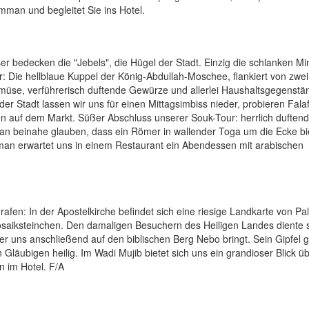
man und begleitet Sie ins Hotel.
r bedecken die "Jebels", die Hügel der Stadt. Einzig die schlanken Mi
Die hellblaue Kuppel der König-Abdullah-Moschee, flankiert von zwei
emüse, verführerisch duftende Gewürze und allerlei Haushaltsgegenstä
er Stadt lassen wir uns für einen Mittagsimbiss nieder, probieren Falaf
 auf dem Markt. Süßer Abschluss unserer Souk-Tour: herrlich duften
man beinahe glauben, dass ein Römer in wallender Toga um die Ecke bi
Amman erwartet uns in einem Restaurant ein Abendessen mit arabischen
rafen: In der Apostelkirche befindet sich eine riesige Landkarte von Pal
saiksteinchen. Den damaligen Besuchern des Heiligen Landes diente s
r uns anschließend auf den biblischen Berg Nebo bringt. Sein Gipfel gi
 Gläubigen heilig. Im Wadi Mujib bietet sich uns ein grandioser Blick ü
n im Hotel. F/A