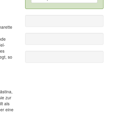
narette
nde
el-
des
egt, so
ästina,
ie zur
lt als
ber eine