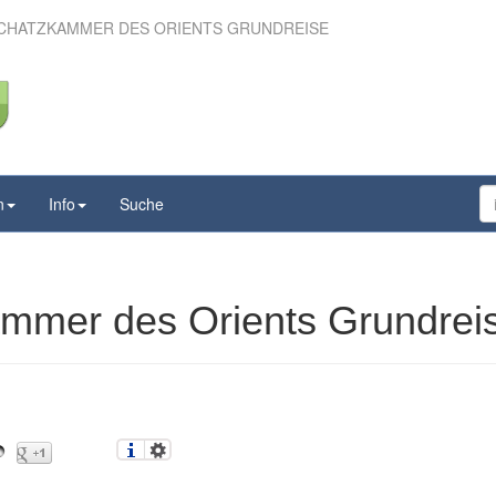
SCHATZKAMMER DES ORIENTS GRUNDREISE
 – Schatzkammer des
nts Grundreise
n
Info
Suche
ammer des Orients Grundrei