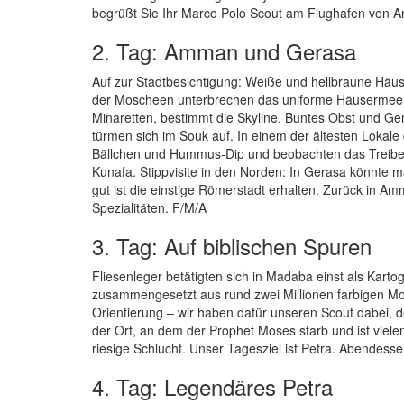
begrüßt Sie Ihr Marco Polo Scout am Flughafen von Am
2. Tag: Amman und Gerasa
Auf zur Stadtbesichtigung: Weiße und hellbraune Häuse
der Moscheen unterbrechen das uniforme Häusermeer: 
Minaretten, bestimmt die Skyline. Buntes Obst und G
türmen sich im Souk auf. In einem der ältesten Lokale d
Bällchen und Hummus-Dip und beobachten das Treiben
Kunafa. Stippvisite in den Norden: In Gerasa könnte 
gut ist die einstige Römerstadt erhalten. Zurück in 
Spezialitäten. F/M/A
3. Tag: Auf biblischen Spuren
Fliesenleger betätigten sich in Madaba einst als Kartog
zusammengesetzt aus rund zwei Millionen farbigen Mo
Orientierung – wir haben dafür unseren Scout dabei, de
der Ort, an dem der Prophet Moses starb und ist vielen
riesige Schlucht. Unser Tagesziel ist Petra. Abendesse
4. Tag: Legendäres Petra