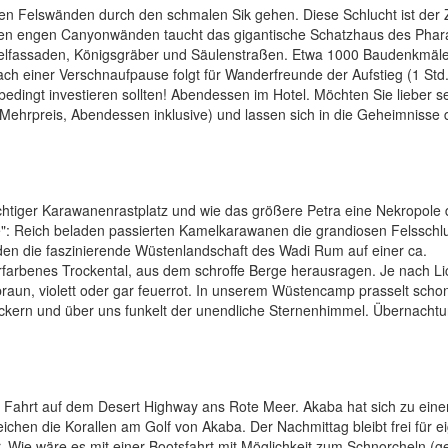
hen Felswänden durch den schmalen Sik gehen. Diese Schlucht ist der
chen engen Canyonwänden taucht das gigantische Schatzhaus des Phar
mpelfassaden, Königsgräber und Säulenstraßen. Etwa 1000 Baudenkmäl
h einer Verschnaufpause folgt für Wanderfreunde der Aufstieg (1 Std.,
edingt investieren sollten! Abendessen im Hotel. Möchten Sie lieber se
hrpreis, Abendessen inklusive) und lassen sich in die Geheimnisse 
ichtiger Karawanenrastplatz und wie das größere Petra eine Nekropole 
": Reich beladen passierten Kamelkarawanen die grandiosen Felsschl
n die faszinierende Wüstenlandschaft des Wadi Rum auf einer ca.
farbenes Trockental, aus dem schroffe Berge herausragen. Je nach Li
braun, violett oder gar feuerrot. In unserem Wüstencamp prasselt scho
lackern und über uns funkelt der unendliche Sternenhimmel. Übernachtu
ie Fahrt auf dem Desert Highway ans Rote Meer. Akaba hat sich zu ein
reichen die Korallen am Golf von Akaba. Der Nachmittag bleibt frei für e
Wie wäre es mit einer Bootsfahrt mit Möglichkeit zum Schnorcheln (