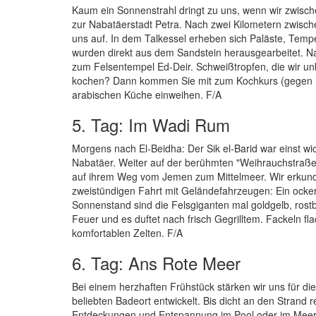
Kaum ein Sonnenstrahl dringt zu uns, wenn wir zwisc
zur Nabatäerstadt Petra. Nach zwei Kilometern zwis
uns auf. In dem Talkessel erheben sich Paläste, Te
wurden direkt aus dem Sandstein herausgearbeitet. Nac
zum Felsentempel Ed-Deir. Schweißtropfen, die wir unb
kochen? Dann kommen Sie mit zum Kochkurs (gegen Me
arabischen Küche einweihen. F/A
5. Tag: Im Wadi Rum
Morgens nach El-Beidha: Der Sik el-Barid war einst w
Nabatäer. Weiter auf der berühmten "Weihrauchstraße
auf ihrem Weg vom Jemen zum Mittelmeer. Wir erkunde
zweistündigen Fahrt mit Geländefahrzeugen: Ein ocker
Sonnenstand sind die Felsgiganten mal goldgelb, rost
Feuer und es duftet nach frisch Gegrilltem. Fackeln f
komfortablen Zelten. F/A
6. Tag: Ans Rote Meer
Bei einem herzhaften Frühstück stärken wir uns für d
beliebten Badeort entwickelt. Bis dicht an den Strand 
Entdeckungen und Entspannung im Pool oder im Meer. 