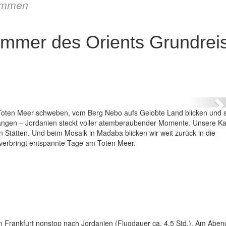
immen
ammer des Orients Grundrei
Jordanien – Schatzkammer de
N
Toten Meer schweben, vom Berg Nebo aufs Gelobte Land blicken und s
wängen – Jordanien steckt voller atemberaubender Momente. Unsere 
 Stätten. Und beim Mosaik in Madaba blicken wir weit zurück in die
 verbringt entspannte Tage am Toten Meer.
on Frankfurt nonstop nach Jordanien (Flugdauer ca. 4,5 Std.). Am Aben