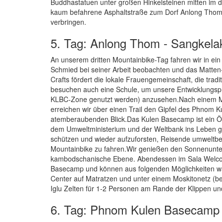
Buddhastatuen unter großen Hinkelsteinen mitten im d
kaum befahrene Asphaltstraße zum Dorf Anlong Thom,
verbringen.
5. Tag: Anlong Thom - Sangkela
An unserem dritten Mountainbike-Tag fahren wir in ei
Schmied bei seiner Arbeit beobachten und das Matten
Crafts fördert die lokale Frauengemeinschaft, die trad
besuchen auch eine Schule, um unsere Entwicklungspro
KLBC-Zone genutzt werden) anzusehen.Nach einem Mitt
erreichen wir über einen Trail den Gipfel des Phnom K
atemberaubenden Blick.Das Kulen Basecamp ist ein Ök
dem Umweltministerium und der Weltbank ins Leben ge
schützen und wieder aufzuforsten, Reisende umweltbe
Mountainbike zu fahren.Wir genießen den Sonnenunterg
kambodschanische Ebene. Abendessen im Sala Welcom
Basecamp und können aus folgenden Möglichkeiten w
Center auf Matratzen und unter einem Moskitonetz (b
Iglu Zelten für 1-2 Personen am Rande der Klippen u
6. Tag: Phnom Kulen Basecamp 