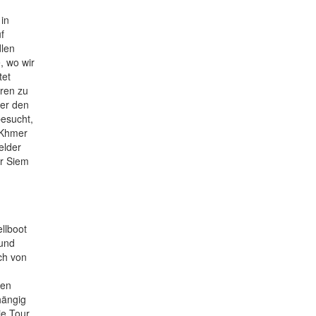
in
f
dlen
, wo wir
tet
ren zu
der den
besucht,
n Khmer
elder
ir Siem
llboot
 und
ch von
den
hängig
e Tour