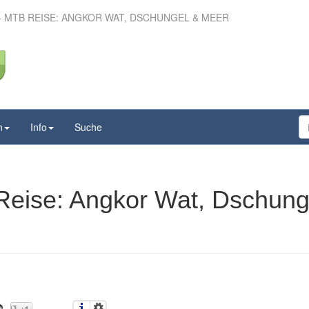
 MTB REISE: ANGKOR WAT, DSCHUNGEL & MEER
– MTB Reise: Angkor
schungel & Meer
n
Info
Suche
eise: Angkor Wat, Dschung