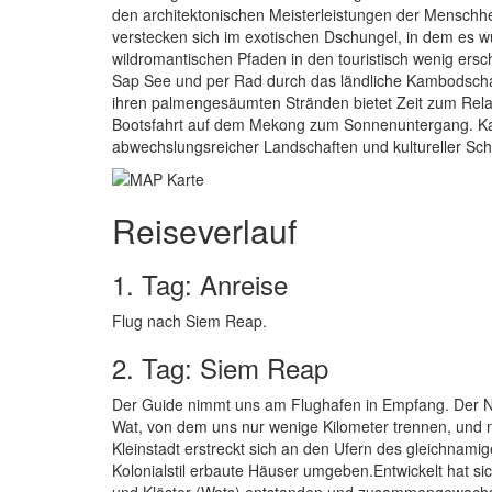
den architektonischen Meisterleistungen der Menschhe
verstecken sich im exotischen Dschungel, in dem es wu
wildromantischen Pfaden in den touristisch wenig ers
Sap See und per Rad durch das ländliche Kambodscha e
ihren palmengesäumten Stränden bietet Zeit zum Rela
Bootsfahrt auf dem Mekong zum Sonnenuntergang. Kam
abwechslungsreicher Landschaften und kultureller Schä
Reiseverlauf
1. Tag: Anreise
Flug nach Siem Reap.
2. Tag: Siem Reap
Der Guide nimmt uns am Flughafen in Empfang. Der Nac
Wat, von dem uns nur wenige Kilometer trennen, und n
Kleinstadt erstreckt sich an den Ufern des gleichnamig
Kolonialstil erbaute Häuser umgeben.Entwickelt hat si
und Klöster (Wats) entstanden und zusammengewachs