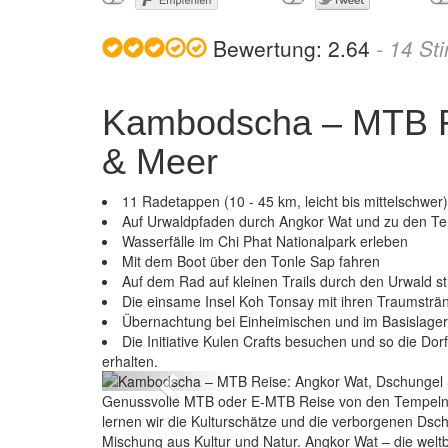
Bewertung:
2.64
-
14
St
Kambodscha – MTB R
& Meer
11 Radetappen (10 - 45 km, leicht bis mittelschwer)
Auf Urwaldpfaden durch Angkor Wat und zu den Te
Wasserfälle im Chi Phat Nationalpark erleben
Mit dem Boot über den Tonle Sap fahren
Auf dem Rad auf kleinen Trails durch den Urwald st
Die einsame Insel Koh Tonsay mit ihren Traumsträ
Übernachtung bei Einheimischen und im Basislage
Kambodscha – M
Die Initiative Kulen Crafts besuchen und so die D
erhalten.
Previous
Genussvolle MTB oder E-MTB Reise von den Tempeln
lernen wir die Kulturschätze und die verborgenen Ds
Mischung aus Kultur und Natur. Angkor Wat – die welt