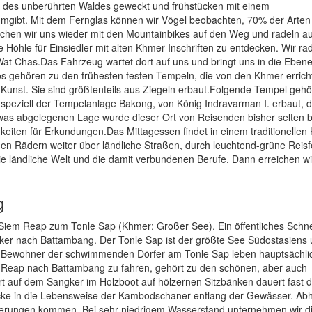
es unberührten Waldes geweckt und frühstücken mit einem
umgibt. Mit dem Fernglas können wir Vögel beobachten, 70% der Arten 
n wir uns wieder mit den Mountainbikes auf den Weg und radeln au
 Höhle für Einsiedler mit alten Khmer Inschriften zu entdecken. Wir ra
 Chas.Das Fahrzeug wartet dort auf uns und bringt uns in die Ebene
 gehören zu den frühesten festen Tempeln, die von den Khmer errich
unst. Sie sind größtenteils aus Ziegeln erbaut.Folgende Tempel gehö
speziell der Tempelanlage Bakong, von König Indravarman I. erbaut, 
etwas abgelegenen Lage wurde dieser Ort von Reisenden bisher selten 
hkeiten für Erkundungen.Das Mittagessen findet in einem traditionelle
en Rädern weiter über ländliche Straßen, durch leuchtend-grüne Reisf
die ländliche Welt und die damit verbundenen Berufe. Dann erreichen w
g
 Siem Reap zum Tonle Sap (Khmer: Großer See). Ein öffentliches Schne
ker nach Battambang. Der Tonle Sap ist der größte See Südostasiens
ie Bewohner der schwimmenden Dörfer am Tonle Sap leben hauptsächli
Reap nach Battambang zu fahren, gehört zu den schönen, aber auch
t auf dem Sangker im Holzboot auf hölzernen Sitzbänken dauert fast 
licke in die Lebensweise der Kambodschaner entlang der Gewässer. Ab
rungen kommen. Bei sehr niedrigem Wasserstand unternehmen wir di