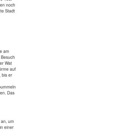
nen noch
te Stadt
ue am
n Besuch
ter Wat
Türme auf
 bis er
, bummeln
ten. Das
n an, um
n einer