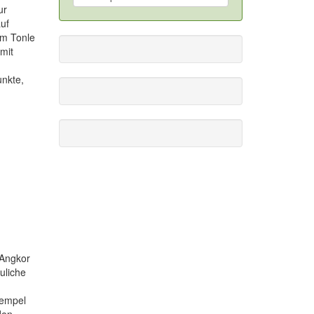
ur
uf
em Tonle
mit
nkte,
 Angkor
uliche
Tempel
den