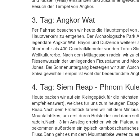
Besuch der Tempel von Angkor.
3. Tag: Angkor Wat
Per Fahrrad besuchen wir heute die Haupttempel von 
Hauptverkehr zu entgehen. Der Archäologische Park A
legendäre Angkor Wat, Bayon und Dutzende weiterer a
über mehr als 400 Quadratkilometer vor den Toren 
Weltkulturerbe. Nach dem Mittagessen radeln wir zu ei
Riesenwurzeln der umliegenden Ficusbäume und Moos 
Jones. Bei Sonnenuntergang besteigen wir zum Absch
Shiva geweihte Tempel ist wohl der bedeutendste Ang
4. Tag: Siem Reap - Phnom Kul
Heute packen wir auf ein Kleingepäck für die nächsten
empfehlenswert), welches für uns zum heutigen Etappe
Reap.Nach dem Frühstück fahren wir mit dem Minibus
Mountainbikes, um erst durch Reisfelder und dann sei
radeln.Nach 13 km Anstieg erreichen wir ein Plateau u
bekommen außerdem ein typisch kambodschanisches Pi
Fluss.Dann geht es mit dem Mountainbike weiter zu 