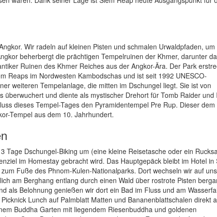
Angkor. Wir radeln auf kleinen Pisten und schmalen Urwaldpfaden, u
ngkor beherbergt die prächtigen Tempelruinen der Khmer, darunter d
ntiker Ruinen des Khmer Reiches aus der Angkor-Ära. Der Park erstrec
Siem Reaps im Nordwesten Kambodschas und ist seit 1992 UNESCO-
ner weiteren Tempelanlage, die mitten im Dschungel liegt. Sie ist von
überwuchert und diente als mystischer Drehort für Tomb Raider und 
luss dieses Tempel-Tages den Pyramidentempel Pre Rup. Dieser dem 
kor-Tempel aus dem 10. Jahrhundert.
en
 3 Tage Dschungel-Biking um (eine kleine Reisetasche oder ein Rucksa
nziel im Homestay gebracht wird. Das Hauptgepäck bleibt im Hotel in
 zum Fuße des Phnom-Kulen-Nationalparks. Dort wechseln wir auf un
tlich am Berghang entlang durch einen Wald über rostrote Pisten berga
nd als Belohnung genießen wir dort ein Bad im Fluss und am Wasserfal
cknick Lunch auf Palmblatt Matten und Bananenblattschalen direkt 
einem Buddha Garten mit liegendem Riesenbuddha und goldenen