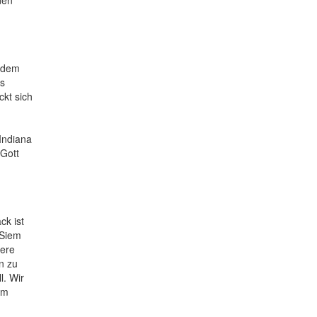
m dem
as
kt sich
Indiana
Gott
ck ist
 Siem
sere
n zu
l. Wir
am