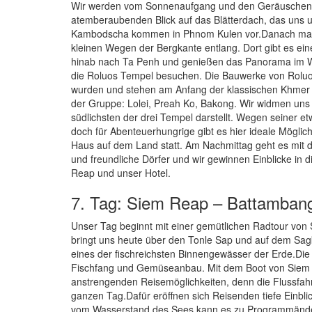
Wir werden vom Sonnenaufgang und den Geräuschen d
atemberaubenden Blick auf das Blätterdach, das uns 
Kambodscha kommen in Phnom Kulen vor.Danach mache
kleinen Wegen der Bergkante entlang. Dort gibt es eine
hinab nach Ta Penh und genießen das Panorama im Wat
die Roluos Tempel besuchen. Die Bauwerke von Roluos
wurden und stehen am Anfang der klassischen Khmer K
der Gruppe: Lolei, Preah Ko, Bakong. Wir widmen uns 
südlichsten der drei Tempel darstellt. Wegen seiner 
doch für Abenteuerhungrige gibt es hier ideale Möglic
Haus auf dem Land statt. Am Nachmittag geht es mit d
und freundliche Dörfer und wir gewinnen Einblicke in 
Reap und unser Hotel.
7. Tag: Siem Reap – Battamban
Unser Tag beginnt mit einer gemütlichen Radtour von
bringt uns heute über den Tonle Sap und auf dem Sag
eines der fischreichsten Binnengewässer der Erde.D
Fischfang und Gemüseanbau. Mit dem Boot von Siem 
anstrengenden Reisemöglichkeiten, denn die Flussfahr
ganzen Tag.Dafür eröffnen sich Reisenden tiefe Einb
vom Wasserstand des Sees kann es zu Programmände