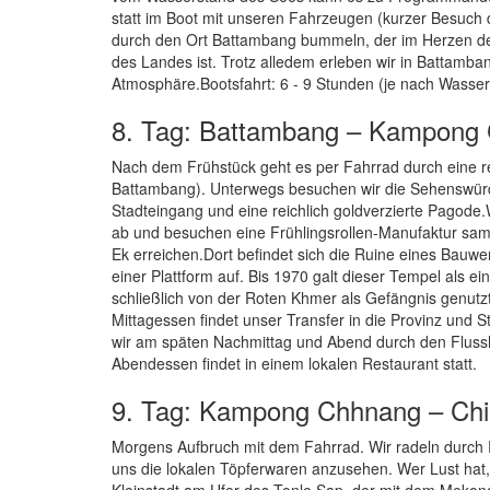
statt im Boot mit unseren Fahrzeugen (kurzer Besuch
durch den Ort Battambang bummeln, der im Herzen der 
des Landes ist. Trotz alledem erleben wir in Battamban
Atmosphäre.Bootsfahrt: 6 - 9 Stunden (je nach Wasse
8. Tag: Battambang – Kampong
Nach dem Frühstück geht es per Fahrrad durch eine re
Battambang). Unterwegs besuchen wir die Sehenswürd
Stadteingang und eine reichlich goldverzierte Pagode.
ab und besuchen eine Frühlingsrollen-Manufaktur samt 
Ek erreichen.Dort befindet sich die Ruine eines Bauwe
einer Plattform auf. Bis 1970 galt dieser Tempel als ei
schließlich von der Roten Khmer als Gefängnis genutz
Mittagessen findet unser Transfer in die Provinz und
wir am späten Nachmittag und Abend durch den Fluss
Abendessen findet in einem lokalen Restaurant statt.
9. Tag: Kampong Chhnang – Chi
Morgens Aufbruch mit dem Fahrrad. Wir radeln durch R
uns die lokalen Töpferwaren anzusehen. Wer Lust hat
Kleinstadt am Ufer des Tonle Sap, der mit dem Meko