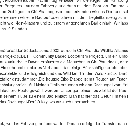
Berge erst mit dem Fahrzeug und dann mit dem Boot fort. Ein traditi
amon-Gebirges. In Chi Phat angekommen erkunden wir das Dorf und se
nternehmen wir eine Radtour oder fahren mit dem Begleitfahrzeug zum
eht wie Klein-Niagara und zu einem angenehmen Bad einlädt. Wir las
 ca. 2 Stunden
ärurwälder Südostasiens. 2002 wurde in Chi Phat die Wildlife Allianc
es Projekt (CBET – Community Based Ecotourism Project), um ein Umd
smus ankurbelte.Davon profitieren die Menschen in Chi Phat direkt, ohn
Ein sehr ambitioniertes Vorhaben, das einige Rückschläge erfuhr, abe
gsprojekte sind erfolgreich und das Wild kehrt in den Wald zurück. Dar
zfäller einzudämmen.Die heutige Bike-Etappe ist mit Routen auf Pisten,
hslungsreich. Auf kleinen Trails erkunden wir den Dschungel vom Fa
 einfachere Route gewählt werden. Unser gemeinsames Ziel ist der trau
an seinem Fuße zu einem Bad einlädt. Man hat hier das Gefühl, mitten 
 das Dschungel-Dorf O'Kay, wo wir auch übernachten.
k, wo das Fahrzeug auf uns wartet. Danach erfolgt der Transfer nach