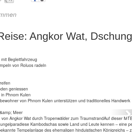
immen
eise: Angkor Wat, Dschung
 mit Begleitfahrzeug
mpeln von Roluos radeln
reifen
nden geniessen
r in Phnom Kulen
TB Reise: Angkor Wat, Dschungel & Meer
orfbewohner von Phnom Kulen unterstützen und traditionelles Handwerk
N
 von Angkor Wat durch Tropenwälder zum TraumstrandAuf dieser MTB
chungelparadiese Kambodschas sowie Land und Leute kennen – eine pe
bekannte Tempelanlage des ehemaligen hinduistischen Königreichs – z