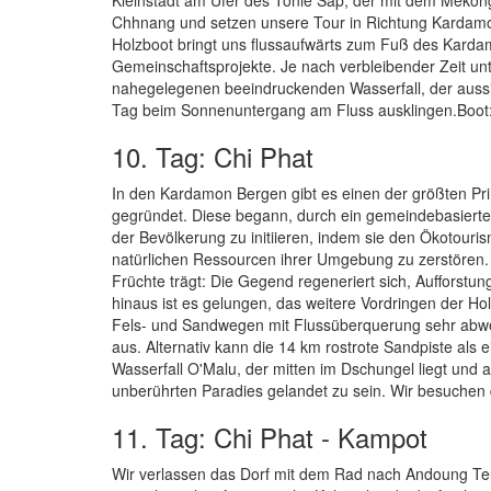
Chhnang und setzen unsere Tour in Richtung Kardamon 
Holzboot bringt uns flussaufwärts zum Fuß des Kard
Gemeinschaftsprojekte. Je nach verbleibender Zeit u
nahegelegenen beeindruckenden Wasserfall, der aussi
Tag beim Sonnenuntergang am Fluss ausklingen.Boot:
10. Tag: Chi Phat
In den Kardamon Bergen gibt es einen der größten Prim
gegründet. Diese begann, durch ein gemeindebasiert
der Bevölkerung zu initiieren, indem sie den Ökotouri
natürlichen Ressourcen ihrer Umgebung zu zerstören. 
Früchte trägt: Die Gegend regeneriert sich, Aufforstun
hinaus ist es gelungen, das weitere Vordringen der Hol
Fels- und Sandwegen mit Flussüberquerung sehr abwec
aus. Alternativ kann die 14 km rostrote Sandpiste als
Wasserfall O'Malu, der mitten im Dschungel liegt und 
unberührten Paradies gelandet zu sein. Wir besuchen
11. Tag: Chi Phat - Kampot
Wir verlassen das Dorf mit dem Rad nach Andoung Teu