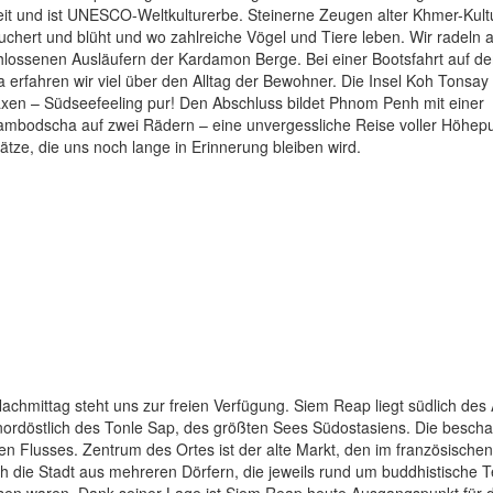
it und ist UNESCO-Weltkulturerbe. Steinerne Zeugen alter Khmer-Kult
chert und blüht und wo zahlreiche Vögel und Tiere leben. Wir radeln a
chlossenen Ausläufern der Kardamon Berge. Bei einer Bootsfahrt auf d
rfahren wir viel über den Alltag der Bewohner. Die Insel Koh Tonsay 
xen – Südseefeeling pur! Den Abschluss bildet Phnom Penh mit einer
bodscha auf zwei Rädern – eine unvergessliche Reise voller Höhepu
tze, die uns noch lange in Erinnerung bleiben wird.
hmittag steht uns zur freien Verfügung. Siem Reap liegt südlich des
ordöstlich des Tonle Sap, des größten Sees Südostasiens. Die bescha
en Flusses. Zentrum des Ortes ist der alte Markt, den im französischen
ch die Stadt aus mehreren Dörfern, die jeweils rund um buddhistische 
en waren. Dank seiner Lage ist Siem Reap heute Ausgangspunkt für 