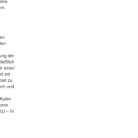
eine
ern
nen
len
tung der
ießlich
ir einen
t mit
iet zu
ern und
 Kulen
come
z) – In