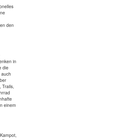
onelles
ine
sen den
e
enken in
e die
r auch
über
 Trails,
hrrad
mhafte
in einem
 Kampot,