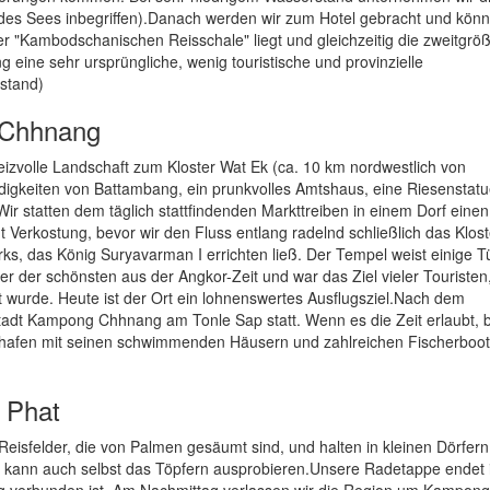
 des Sees inbegriffen).Danach werden wir zum Hotel gebracht und kön
"Kambodschanischen Reisschale" liegt und gleichzeitig die zweitgröß
g eine sehr ursprüngliche, wenig touristische und provinzielle
rstand)
 Chhnang
izvolle Landschaft zum Kloster Wat Ek (ca. 10 km nordwestlich von
igkeiten von Battambang, ein prunkvolles Amtshaus, eine Riesenstat
Wir statten dem täglich stattfindenden Markttreiben in einem Dorf eine
Verkostung, bevor wir den Fluss entlang radelnd schließlich das Klos
rks, das König Suryavarman I errichten ließ. Der Tempel weist einige 
ner der schönsten aus der Angkor-Zeit und war das Ziel vieler Touristen,
t wurde. Heute ist der Ort ein lohnenswertes Ausflugsziel.Nach dem
 Stadt Kampong Chhnang am Tonle Sap statt. Wenn es die Zeit erlaubt
hafen mit seinen schwimmenden Häusern und zahlreichen Fischerboo
 Phat
eisfelder, die von Palmen gesäumt sind, und halten in kleinen Dörfer
, kann auch selbst das Töpfern ausprobieren.Unsere Radetappe endet i
ng verbunden ist. Am Nachmittag verlassen wir die Region um Kampong