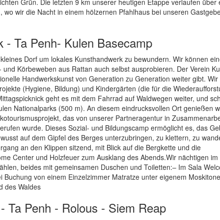
ichten Grün. Die letzten 9 km unserer heutigen Etappe verlaufen über 
 wo wir die Nacht in einem hölzernen Pfahlhaus bei unseren Gastgeb
k - Ta Penh- Kulen Basecamp
n kleines Dorf um lokales Kunsthandwerk zu bewundern. Wir können ei
- und Körbeweben aus Rattan auch selbst ausprobieren. Der Verein Ku
itionelle Handwerkskunst von Generation zu Generation weiter gibt. Wir
jekte (Hygiene, Bildung) und Kindergärten (die für die Wiederauffors
agspicknick geht es mit dem Fahrrad auf Waldwegen weiter, und schl
ulen Nationalparks (500 m). An diesem eindrucksvollen Ort genießen w
otourismusprojekt, das von unserer Partneragentur in Zusammenarbei
rufen wurde. Dieses Sozial- und Bildungscamp ermöglicht es, das Geb
wusst auf dem Gipfel des Berges unterzubringen, zu klettern, zu wand
ang an den Klippen sitzend, mit Blick auf die Bergkette und die
e Center und Holzfeuer zum Ausklang des Abends.Wir nächtigen im
ählen, beides mit gemeinsamen Duschen und Toiletten:– Im Sala Wel
ei Buchung von einem Einzelzimmer Matratze unter eigenem Moskitonet
nd des Waldes
- Ta Penh - Rolous - Siem Reap