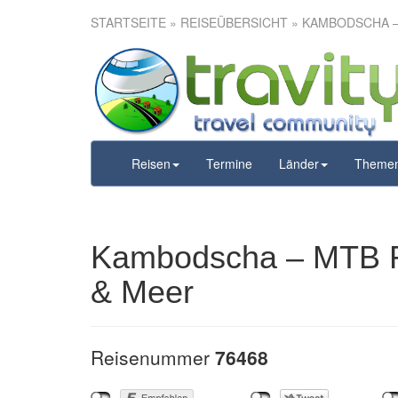
STARTSEITE
»
REISEÜBERSICHT
» KAMBODSCHA –
Kambodscha 
Wat, D
Reisen
Termine
Länder
Theme
Kambodscha – MTB R
& Meer
Reisenummer
76468