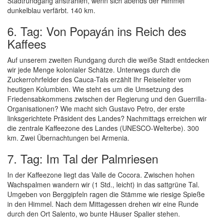
Stadtrundgang anstrahlen, wenn sich abends der Himmel
dunkelblau verfärbt. 140 km.
6. Tag: Von Popayán ins Reich des
Kaffees
Auf unserem zweiten Rundgang durch die weiße Stadt entdecken
wir jede Menge kolonialer Schätze. Unterwegs durch die
Zuckerrohrfelder des Cauca-Tals erzählt Ihr Reiseleiter vom
heutigen Kolumbien. Wie steht es um die Umsetzung des
Friedensabkommens zwischen der Regierung und den Guerrilla-
Organisationen? Wie macht sich Gustavo Petro, der erste
linksgerichtete Präsident des Landes? Nachmittags erreichen wir
die zentrale Kaffeezone des Landes (UNESCO-Welterbe). 300
km. Zwei Übernachtungen bei Armenia.
7. Tag: Im Tal der Palmriesen
In der Kaffeezone liegt das Valle de Cocora. Zwischen hohen
Wachspalmen wandern wir (1 Std., leicht) in das sattgrüne Tal.
Umgeben von Berggipfeln ragen die Stämme wie riesige Spieße
in den Himmel. Nach dem Mittagessen drehen wir eine Runde
durch den Ort Salento, wo bunte Häuser Spalier stehen.