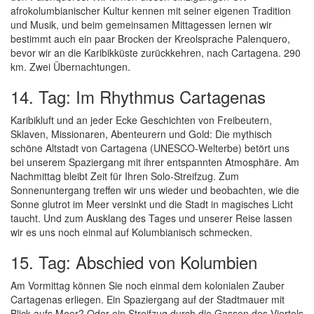
afrokolumbianischer Kultur kennen mit seiner eigenen Tradition
und Musik, und beim gemeinsamen Mittagessen lernen wir
bestimmt auch ein paar Brocken der Kreolsprache Palenquero,
bevor wir an die Karibikküste zurückkehren, nach Cartagena. 290
km. Zwei Übernachtungen.
14. Tag: Im Rhythmus Cartagenas
Karibikluft und an jeder Ecke Geschichten von Freibeutern,
Sklaven, Missionaren, Abenteurern und Gold: Die mythisch
schöne Altstadt von Cartagena (UNESCO-Welterbe) betört uns
bei unserem Spaziergang mit ihrer entspannten Atmosphäre. Am
Nachmittag bleibt Zeit für Ihren Solo-Streifzug. Zum
Sonnenuntergang treffen wir uns wieder und beobachten, wie die
Sonne glutrot im Meer versinkt und die Stadt in magisches Licht
taucht. Und zum Ausklang des Tages und unserer Reise lassen
wir es uns noch einmal auf Kolumbianisch schmecken.
15. Tag: Abschied von Kolumbien
Am Vormittag können Sie noch einmal dem kolonialen Zauber
Cartagenas erliegen. Ein Spaziergang auf der Stadtmauer mit
Blick aufs Meer? Oder ein Streifzug durch die Gassen des Viertels