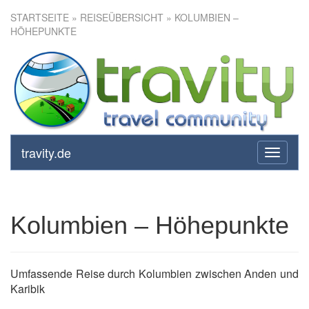
STARTSEITE
»
REISEÜBERSICHT
» KOLUMBIEN –
HÖHEPUNKTE
Kolumbien – Höhepunkte
travity.de
toggle
navigati
Kolumbien – Höhepunkte
Umfassende Reise durch Kolumbien zwischen Anden und
Karibik