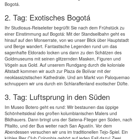
Bogotá.
2. Tag: Exotisches Bogotá
Ihr Studiosus-Reiseleiter begrüßt Sie nach dem Frühstück zu
einer Einstimmung auf Bogotá: Mit der Standseilbahn geht es
hinauf auf den Monserrate, von wo unser Blick über Hauptstadt
und Berge wandert. Fantastische Legenden rund um das
sagenhafte Eldorado locken uns dann zu den Schätzen des
Goldmuseums mit seinen glitzernden Masken, Figuren und
Vögeln aus Gold. Auf unserem Rundgang durch die koloniale
Altstadt kommen wir auch zur Plaza de Bolívar mit der
neoklassizistischen Kathedrale. Und am Markt von Paloquemao
schnuppern wir uns durch ein Schlaraffenland exotischer Düfte.
3. Tag: Luftsprung in den Süden
Im Museo Botero geht es rund: Wir bestaunen das üppige
Schönheitsideal des großen kolumbianischen Malers und
Bildhauers. Dann bringt uns der Satena-Flieger gen Süden, nach
Pitalito, und der Bus weiter nach San Agustín. Vor dem
Abendessen versuchen wir uns im traditionellen Tejo-Spiel. Ein
kühles Bier Club Colombia gehört auf jeden Fall dazu! Zwei