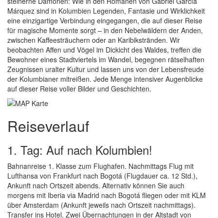
steinerne Dämonen: Wie in den Romanen von Gabriel García
Márquez sind in Kolumbien Legenden, Fantasie und Wirklichkeit
eine einzigartige Verbindung eingegangen, die auf dieser Reise
für magische Momente sorgt – in den Nebelwäldern der Anden,
zwischen Kaffeesträuchern oder an Karibikstränden. Wir
beobachten Affen und Vögel im Dickicht des Waldes, treffen die
Bewohner eines Stadtviertels im Wandel, begegnen rätselhaften
Zeugnissen uralter Kultur und lassen uns von der Lebensfreude
der Kolumbianer mitreißen. Jede Menge intensiver Augenblicke
auf dieser Reise voller Bilder und Geschichten.
Reiseverlauf
1. Tag: Auf nach Kolumbien!
Bahnanreise 1. Klasse zum Flughafen. Nachmittags Flug mit
Lufthansa von Frankfurt nach Bogotá (Flugdauer ca. 12 Std.),
Ankunft nach Ortszeit abends. Alternativ können Sie auch
morgens mit Iberia via Madrid nach Bogotá fliegen oder mit KLM
über Amsterdam (Ankunft jeweils nach Ortszeit nachmittags).
Transfer ins Hotel. Zwei Übernachtungen in der Altstadt von