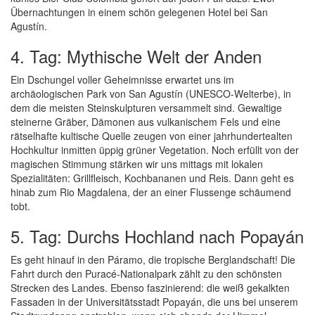
Übernachtungen in einem schön gelegenen Hotel bei San
Agustín.
4. Tag: Mythische Welt der Anden
Ein Dschungel voller Geheimnisse erwartet uns im
archäologischen Park von San Agustín (UNESCO-Welterbe), in
dem die meisten Steinskulpturen versammelt sind. Gewaltige
steinerne Gräber, Dämonen aus vulkanischem Fels und eine
rätselhafte kultische Quelle zeugen von einer jahrhundertealten
Hochkultur inmitten üppig grüner Vegetation. Noch erfüllt von der
magischen Stimmung stärken wir uns mittags mit lokalen
Spezialitäten: Grillfleisch, Kochbananen und Reis. Dann geht es
hinab zum Rio Magdalena, der an einer Flussenge schäumend
tobt.
5. Tag: Durchs Hochland nach Popayán
Es geht hinauf in den Páramo, die tropische Berglandschaft! Die
Fahrt durch den Puracé-Nationalpark zählt zu den schönsten
Strecken des Landes. Ebenso faszinierend: die weiß gekalkten
Fassaden in der Universitätsstadt Popayán, die uns bei unserem