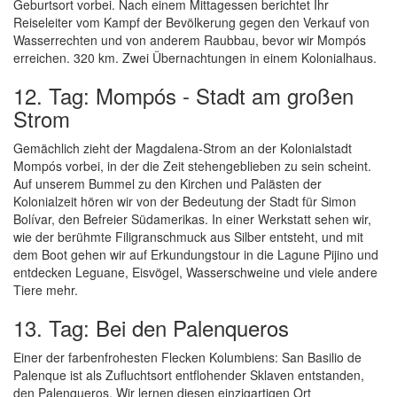
Geburtsort vorbei. Nach einem Mittagessen berichtet Ihr
Reiseleiter vom Kampf der Bevölkerung gegen den Verkauf von
Wasserrechten und von anderem Raubbau, bevor wir Mompós
erreichen. 320 km. Zwei Übernachtungen in einem Kolonialhaus.
12. Tag: Mompós - Stadt am großen
Strom
Gemächlich zieht der Magdalena-Strom an der Kolonialstadt
Mompós vorbei, in der die Zeit stehengeblieben zu sein scheint.
Auf unserem Bummel zu den Kirchen und Palästen der
Kolonialzeit hören wir von der Bedeutung der Stadt für Simon
Bolívar, den Befreier Südamerikas. In einer Werkstatt sehen wir,
wie der berühmte Filigranschmuck aus Silber entsteht, und mit
dem Boot gehen wir auf Erkundungstour in die Lagune Pijino und
entdecken Leguane, Eisvögel, Wasserschweine und viele andere
Tiere mehr.
13. Tag: Bei den Palenqueros
Einer der farbenfrohesten Flecken Kolumbiens: San Basilio de
Palenque ist als Zufluchtsort entflohender Sklaven entstanden,
den Palenqueros. Wir lernen diesen einzigartigen Ort