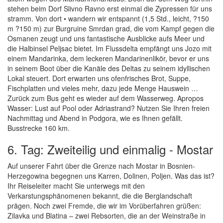
stehen beim Dorf Slivno Ravno erst einmal die Zypressen für uns
stramm. Von dort • wandern wir entspannt (1,5 Std., leicht, ?150
m ?150 m) zur Burgruine Smrdan grad, die vom Kampf gegen die
Osmanen zeugt und uns fantastische Ausblicke aufs Meer und
die Halbinsel Peljsac bietet. Im Flussdelta empfängt uns Jozo mit
einem Mandarinka, dem leckeren Mandarinenlikör, bevor er uns
in seinem Boot über die Kanäle des Deltas zu seinem idyllischen
Lokal steuert. Dort erwarten uns ofenfrisches Brot, Suppe,
Fischplatten und vieles mehr, dazu jede Menge Hauswein …
Zurück zum Bus geht es wieder auf dem Wasserweg. Apropos
Wasser: Lust auf Pool oder Adriastrand? Nutzen Sie Ihren freien
Nachmittag und Abend in Podgora, wie es Ihnen gefällt.
Busstrecke 160 km.
6. Tag: Zweiteilig und einmalig - Mostar
Auf unserer Fahrt über die Grenze nach Mostar in Bosnien-
Herzegowina begegnen uns Karren, Dolinen, Poljen. Was das ist?
Ihr Reiseleiter macht Sie unterwegs mit den
Verkarstungsphänomenen bekannt, die die Berglandschaft
prägen. Noch zwei Fremde, die wir im Vorüberfahren grüßen:
Zilavka und Blatina – zwei Rebsorten, die an der Weinstraße in