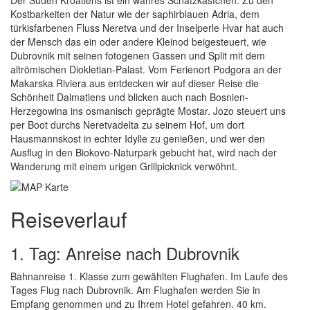
Der Süden Kroatiens ist ein wahres Schatzkästchen. Zu den
Kostbarkeiten der Natur wie der saphirblauen Adria, dem
türkisfarbenen Fluss Neretva und der Inselperle Hvar hat auch
der Mensch das ein oder andere Kleinod beigesteuert, wie
Dubrovnik mit seinen fotogenen Gassen und Split mit dem
altrömischen Diokletian-Palast. Vom Ferienort Podgora an der
Makarska Riviera aus entdecken wir auf dieser Reise die
Schönheit Dalmatiens und blicken auch nach Bosnien-
Herzegowina ins osmanisch geprägte Mostar. Jozo steuert uns
per Boot durchs Neretvadelta zu seinem Hof, um dort
Hausmannskost in echter Idylle zu genießen, und wer den
Ausflug in den Biokovo-Naturpark gebucht hat, wird nach der
Wanderung mit einem urigen Grillpicknick verwöhnt.
Reiseverlauf
1. Tag: Anreise nach Dubrovnik
Bahnanreise 1. Klasse zum gewählten Flughafen. Im Laufe des
Tages Flug nach Dubrovnik. Am Flughafen werden Sie in
Empfang genommen und zu Ihrem Hotel gefahren. 40 km.