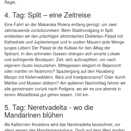
Regie.
4. Tag: Split – eine Zeitreise
Eine Fahrt an der Makarska Riviera entlang genügt, um zwei
Jahrtausende zurückzureisen: Beim Stadtrundgang in Split
entdecken wir den prächtigen altrömischen Diokletian-Palast mit
Kathedrale und Jupitertempel und in uralten Mauern jede Menge
junges Leben! Der Palast ist die Kulisse für den Alltag der
Splicani. In den schmalen Gassen drängen sich smarte Lokale
und aufregende Boutiquen. Zeit, sich aufzusplitten, um nach
eigenem Gusto loszuziehen. Mittagessen elegant im Bajamonti
oder maritim im Nostromo? Spaziergang auf den Hausberg
Marjan mit Kiefernwäldern, Bars und Inselpanorama? Oder durch
Märkte und Museen stöbern? Am späteren Nachmittag fahren wir
alle gemeinsam zurück nach Podgora, wo wir es uns abends in
einem Altstadtlokal gut gehen lassen. 100 km.
5. Tag: Neretvadelta - wo die
Mandarinen blühen
Als Kalifornien Kroatiens wird das Neretvadelta bezeichnet, vor
allem wegen des Mandarinenanbaus. Doch auf dem Weg dorthin