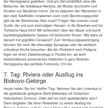
der Herzegowina gedeihen. Und am Ziel schließlich eine alte
Bekannte, die türkisblaue Neretva, die Mostar durchzieht und
Kroaten von Muslimen trennt. Ob es zwischen den Menschen in
den zwei Stadtteilen inzwischen noch mehr Berührungspunkte
gibt als die Steinbrücke Stari most? Fragen Sie unseren Local
Guide, der uns zum ehemaligen Hamam, in die Moschee und ins
Türkische Haus führt! Wir schlendern über den Bazar und durch
kopfsteingepflasterte Gassen mit blühenden Rosen. Wie wäre es
danach mit gegrillten Cevapcici? Zum Verdauungsspaziergang
könnten Sie noch die ehemalige Synagoge oder die serbisch-
orthodoxe Kirche besuchen. Bei der Rückfahrt nach Podgora
legen wir einen Zwischenstopp in Pocitelj ein, als wohl
besterhaltenes osmanisches Städtchen in ganz Bosnien-
Herzegovina das perfekte Fotomotiv. 210 km.
7. Tag: Riviera oder Ausflug ins
Biokovo-Gebirge
Heute haben Sie frei. Heißer Tipp: Nehmen Sie den Linienbus in
die spektakulär gelegene Stadt Makarska mit hübschem
historischem Zentrum. Oder darf es noch spektakulärer sein?
Dann begleiten Sie Ihren Reiseleiter zu einem Ausflug ins
Biokovo-Gebirge (145 €). Unser kleiner Bus windet sich geschickt