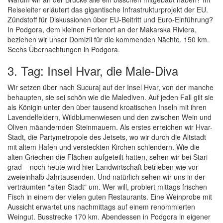
Reiseleiter erläutert das gigantische Infrastrukturprojekt der EU.
Zündstoff für Diskussionen über EU-Beitritt und Euro-Einführung?
In Podgora, dem kleinen Ferienort an der Makarska Riviera,
beziehen wir unser Domizil für die kommenden Nächte. 150 km.
Sechs Übernachtungen in Podgora.
3. Tag: Insel Hvar, die Male-Diva
Wir setzen über nach Sucuraj auf der Insel Hvar, von der manche
behaupten, sie sei schön wie die Malediven. Auf jeden Fall gilt sie
als Königin unter den über tausend kroatischen Inseln mit ihren
Lavendelfeldern, Wildblumenwiesen und den zwischen Wein und
Oliven mäandernden Steinmauern. Als erstes erreichen wir Hvar-
Stadt, die Partymetropole des Jetsets, wo wir durch die Altstadt
mit altem Hafen und versteckten Kirchen schlendern. Wie die
alten Griechen die Flächen aufgeteilt hatten, sehen wir bei Stari
grad – noch heute wird hier Landwirtschaft betrieben wie vor
zweieinhalb Jahrtausenden. Und natürlich sehen wir uns in der
verträumten "alten Stadt" um. Wer will, probiert mittags frischen
Fisch in einem der vielen guten Restaurants. Eine Weinprobe mit
Aussicht erwartet uns nachmittags auf einem renommierten
Weingut. Busstrecke 170 km. Abendessen in Podgora in eigener