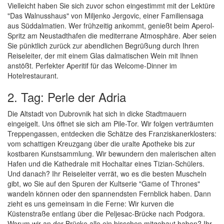
Vielleicht haben Sie sich zuvor schon eingestimmt mit der Lektüre
"Das Walnusshaus" von Miljenko Jergovic, einer Familiensaga
aus Süddalmatien. Wer frühzeitig ankommt, genießt beim Aperol-
Spritz am Neustadthafen die mediterrane Atmosphäre. Aber seien
Sie pünktlich zurück zur abendlichen Begrüßung durch Ihren
Reiseleiter, der mit einem Glas dalmatischen Wein mit Ihnen
anstößt. Perfekter Aperitif für das Welcome-Dinner im
Hotelrestaurant.
2. Tag: Perle der Adria
Die Altstadt von Dubrovnik hat sich in dicke Stadtmauern
eingeigelt. Uns öffnet sie sich am Pile-Tor. Wir folgen verträumten
Treppengassen, entdecken die Schätze des Franziskanerklosters:
vom schattigen Kreuzgang über die uralte Apotheke bis zur
kostbaren Kunstsammlung. Wir bewundern den malerischen alten
Hafen und die Kathedrale mit Hochaltar eines Tizian-Schülers.
Und danach? Ihr Reiseleiter verrät, wo es die besten Muscheln
gibt, wo Sie auf den Spuren der Kultserie "Game of Thrones"
wandeln können oder den spannendsten Fernblick haben. Dann
zieht es uns gemeinsam in die Ferne: Wir kurven die
Küstenstraße entlang über die Peljesac-Brücke nach Podgora.
Warum wir an der Brücke alle ein bisschen mitgebaut haben? Ihr