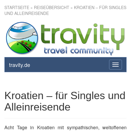
STARTSEITE
»
REISEÜBERSICHT
» KROATIEN – FÜR SINGLES
UND ALLEINREISENDE
Kroatien – für Singles und
Alleinreisende
travity.de
toggle
navigati
Kroatien – für Singles und
Alleinreisende
Acht Tage in Kroatien mit sympathischen, weltoffenen