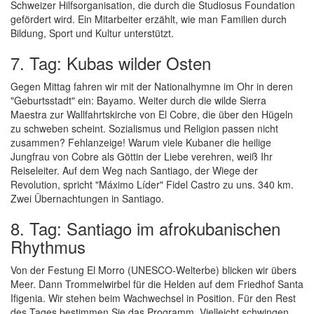
Schweizer Hilfsorganisation, die durch die Studiosus Foundation
gefördert wird. Ein Mitarbeiter erzählt, wie man Familien durch
Bildung, Sport und Kultur unterstützt.
7. Tag: Kubas wilder Osten
Gegen Mittag fahren wir mit der Nationalhymne im Ohr in deren
"Geburtsstadt" ein: Bayamo. Weiter durch die wilde Sierra
Maestra zur Wallfahrtskirche von El Cobre, die über den Hügeln
zu schweben scheint. Sozialismus und Religion passen nicht
zusammen? Fehlanzeige! Warum viele Kubaner die heilige
Jungfrau von Cobre als Göttin der Liebe verehren, weiß Ihr
Reiseleiter. Auf dem Weg nach Santiago, der Wiege der
Revolution, spricht "Máximo Líder" Fidel Castro zu uns. 340 km.
Zwei Übernachtungen in Santiago.
8. Tag: Santiago im afrokubanischen
Rhythmus
Von der Festung El Morro (UNESCO-Welterbe) blicken wir übers
Meer. Dann Trommelwirbel für die Helden auf dem Friedhof Santa
Ifigenia. Wir stehen beim Wachwechsel in Position. Für den Rest
des Tages bestimmen Sie das Programm. Vielleicht schwingen