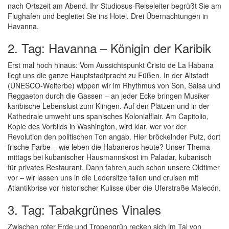
nach Ortszeit am Abend. Ihr Studiosus-Reiseleiter begrüßt Sie am
Flughafen und begleitet Sie ins Hotel. Drei Übernachtungen in
Havanna.
2. Tag: Havanna – Königin der Karibik
Erst mal hoch hinaus: Vom Aussichtspunkt Cristo de La Habana
liegt uns die ganze Hauptstadtpracht zu Füßen. In der Altstadt
(UNESCO-Welterbe) wippen wir im Rhythmus von Son, Salsa und
Reggaeton durch die Gassen – an jeder Ecke bringen Musiker
karibische Lebenslust zum Klingen. Auf den Plätzen und in der
Kathedrale umweht uns spanisches Kolonialflair. Am Capitolio,
Kopie des Vorbilds in Washington, wird klar, wer vor der
Revolution den politischen Ton angab. Hier bröckelnder Putz, dort
frische Farbe – wie leben die Habaneros heute? Unser Thema
mittags bei kubanischer Hausmannskost im Paladar, kubanisch
für privates Restaurant. Dann fahren auch schon unsere Oldtimer
vor – wir lassen uns in die Ledersitze fallen und cruisen mit
Atlantikbrise vor historischer Kulisse über die Uferstraße Malecón.
3. Tag: Tabakgrünes Vinales
Zwischen roter Erde und Tropengrün recken sich im Tal von