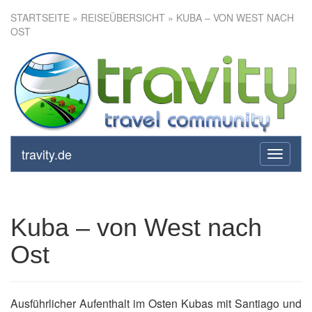
STARTSEITE
»
REISEÜBERSICHT
» KUBA – VON WEST NACH
OST
Kuba – von West nach Ost
travity.de
toggle
navigati
Kuba – von West nach
Ost
Ausführlicher Aufenthalt im Osten Kubas mit Santiago und