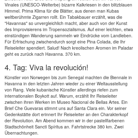
Vinales (UNESCO-Welterbe) bizarre Kalkriesen in den blitzblauen
Himmel. Prima Klima für die Blätter, aus denen man Kubas
weltberühmte Zigarren rollt. Ein Tabakbauer erzählt, was die
"Havannas" so unvergleichlich macht, aber auch von der Kunst
des Improvisierens im Tropensozialismus. Auf einer leichten, etwa
einstündigen Wanderung sammeln wir Eindrücke vom Landleben.
Für Erfrischung zwischendurch sorgt eine Pina Colada, die Ihr
Reiseleiter spendiert. Salud! Nach kreolischen Aromen im Paladar
geht es zurück nach Havanna. 370 km.
4. Tag: Viva la revolución!
Künstler von Norwegen bis zum Senegal machten die Biennale in
Havanna in den letzten Jahren wieder zu einer Weltausstellung
von Rang. Viele kubanische Künstler allerdings riefen zum
internationalen Boykott auf. Warum, erzählt Ihr Reiseleiter
zwischen ihren Werken im Museo Nacional de Bellas Artes. Ein
Brief Che Guevaras stimmt uns auf Santa Clara ein. Vor seiner
Gedenkstätte dort erinnert Ihr Reiseleiter an den Charakterkopf
der Revolution. Am Abend kommen wir in der pastellfarbenen
Stadtschönheit Sancti Spíritus an. Fahrtstrecke 380 km. Zwei
Übernachtungen.