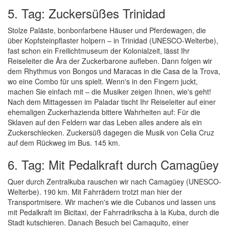
5. Tag: Zuckersüßes Trinidad
Stolze Paläste, bonbonfarbene Häuser und Pferdewagen, die
über Kopfsteinpflaster holpern – in Trinidad (UNESCO-Welterbe),
fast schon ein Freilichtmuseum der Kolonialzeit, lässt Ihr
Reiseleiter die Ära der Zuckerbarone aufleben. Dann folgen wir
dem Rhythmus von Bongos und Maracas in die Casa de la Trova,
wo eine Combo für uns spielt. Wenn's in den Fingern juckt,
machen Sie einfach mit – die Musiker zeigen Ihnen, wie's geht!
Nach dem Mittagessen im Paladar tischt Ihr Reiseleiter auf einer
ehemaligen Zuckerhazienda bittere Wahrheiten auf: Für die
Sklaven auf den Feldern war das Leben alles andere als ein
Zuckerschlecken. Zuckersüß dagegen die Musik von Celia Cruz
auf dem Rückweg im Bus. 145 km.
6. Tag: Mit Pedalkraft durch Camagüey
Quer durch Zentralkuba rauschen wir nach Camagüey (UNESCO-
Welterbe). 190 km. Mit Fahrrädern trotzt man hier der
Transportmisere. Wir machen's wie die Cubanos und lassen uns
mit Pedalkraft im Bicitaxi, der Fahrradrikscha à la Kuba, durch die
Stadt kutschieren. Danach Besuch bei Camaquito, einer