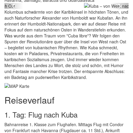
Havanna, Santiago, Baracoa und Guardalavaca
Previous
Next
Kolumbus schwärmte von der Karibikinsel in höchsten Tönen, und
auch Naturforscher Alexander von Humboldt war Kubafan. An ihn
erinnert der Humboldt-Nationalpark, den wir auf dieser Reise mit
Fokus auf dem naturschönen Osten in Wanderstiefeln erkunden.
Was wurde aus dem Traum vom "Cuba libre"? Wir folgen den
Spuren der Revolutionäre quer über die Insel von West nach Ost
– begleitet von kubanischen Rhythmen. Wie Kuba schmeckt,
kosten wir in Paladares, Privatrestaurants, die von Freiheiten im
karibischen Sozialismus zeugen. Und immer wieder kommen
Menschen des Landes zu Wort, die stolz und schön, mit Humor
und Fantasie mancher Krise trotzen. Der entspannte Abschluss:
ein Badetag am puderweißen Karibikstrand.
Reiseverlauf
1. Tag: Flug nach Kuba
Bahnanreise 1. Klasse zum Flughafen. Mittags Flug mit Condor
von Frankfurt nach Havanna (Flugdauer ca. 11 Std.), Ankunft