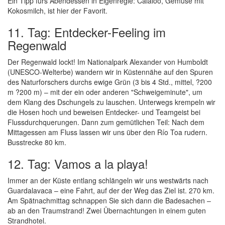
Ein Tipp fürs Abendessen in Eigenregie: Calaloo, Gemüse mit
Kokosmilch, ist hier der Favorit.
11. Tag: Entdecker-Feeling im
Regenwald
Der Regenwald lockt! Im Nationalpark Alexander von Humboldt
(UNESCO-Welterbe) wandern wir in Küstennähe auf den Spuren
des Naturforschers durchs ewige Grün (3 bis 4 Std., mittel, ?200
m ?200 m) – mit der ein oder anderen "Schweigeminute", um
dem Klang des Dschungels zu lauschen. Unterwegs krempeln wir
die Hosen hoch und beweisen Entdecker- und Teamgeist bei
Flussdurchquerungen. Dann zum gemütlichen Teil: Nach dem
Mittagessen am Fluss lassen wir uns über den Río Toa rudern.
Busstrecke 80 km.
12. Tag: Vamos a la playa!
Immer an der Küste entlang schlängeln wir uns westwärts nach
Guardalavaca – eine Fahrt, auf der der Weg das Ziel ist. 270 km.
Am Spätnachmittag schnappen Sie sich dann die Badesachen –
ab an den Traumstrand! Zwei Übernachtungen in einem guten
Strandhotel.