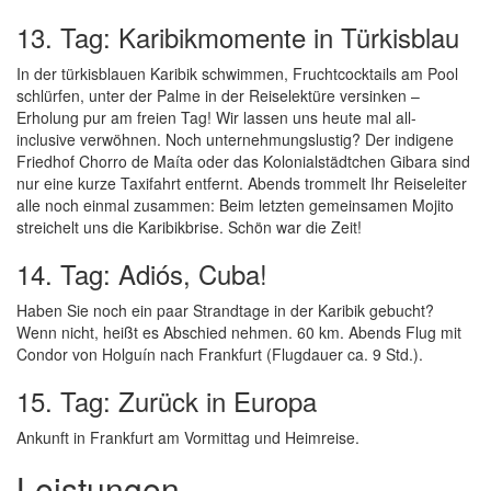
13. Tag: Karibikmomente in Türkisblau
In der türkisblauen Karibik schwimmen, Fruchtcocktails am Pool
schlürfen, unter der Palme in der Reiselektüre versinken –
Erholung pur am freien Tag! Wir lassen uns heute mal all-
inclusive verwöhnen. Noch unternehmungslustig? Der indigene
Friedhof Chorro de Maíta oder das Kolonialstädtchen Gibara sind
nur eine kurze Taxifahrt entfernt. Abends trommelt Ihr Reiseleiter
alle noch einmal zusammen: Beim letzten gemeinsamen Mojito
streichelt uns die Karibikbrise. Schön war die Zeit!
14. Tag: Adiós, Cuba!
Haben Sie noch ein paar Strandtage in der Karibik gebucht?
Wenn nicht, heißt es Abschied nehmen. 60 km. Abends Flug mit
Condor von Holguín nach Frankfurt (Flugdauer ca. 9 Std.).
15. Tag: Zurück in Europa
Ankunft in Frankfurt am Vormittag und Heimreise.
Leistungen