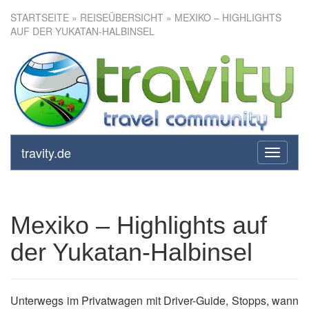
STARTSEITE
»
REISEÜBERSICHT
» MEXIKO – HIGHLIGHTS
AUF DER YUKATAN-HALBINSEL
Mexiko – Highlights auf der
Yukatan-Halbinsel
travity.de
toggle
navigati
Mexiko – Highlights auf
der Yukatan-Halbinsel
Unterwegs im Privatwagen mit Driver-Guide, Stopps, wann