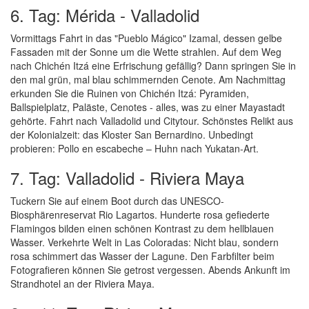
6. Tag: Mérida - Valladolid
Vormittags Fahrt in das "Pueblo Mágico" Izamal, dessen gelbe
Fassaden mit der Sonne um die Wette strahlen. Auf dem Weg
nach Chichén Itzá eine Erfrischung gefällig? Dann springen Sie in
den mal grün, mal blau schimmernden Cenote. Am Nachmittag
erkunden Sie die Ruinen von Chichén Itzá: Pyramiden,
Ballspielplatz, Paläste, Cenotes - alles, was zu einer Mayastadt
gehörte. Fahrt nach Valladolid und Citytour. Schönstes Relikt aus
der Kolonialzeit: das Kloster San Bernardino. Unbedingt
probieren: Pollo en escabeche – Huhn nach Yukatan-Art.
7. Tag: Valladolid - Riviera Maya
Tuckern Sie auf einem Boot durch das UNESCO-
Biosphärenreservat Rio Lagartos. Hunderte rosa gefiederte
Flamingos bilden einen schönen Kontrast zu dem hellblauen
Wasser. Verkehrte Welt in Las Coloradas: Nicht blau, sondern
rosa schimmert das Wasser der Lagune. Den Farbfilter beim
Fotografieren können Sie getrost vergessen. Abends Ankunft im
Strandhotel an der Riviera Maya.