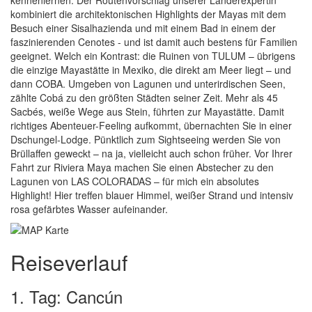
kennenlernen. Der Routenvorschlag unserer Länderexpertin
kombiniert die architektonischen Highlights der Mayas mit dem
Besuch einer Sisalhazienda und mit einem Bad in einem der
faszinierenden Cenotes - und ist damit auch bestens für Familien
geeignet. Welch ein Kontrast: die Ruinen von TULUM – übrigens
die einzige Mayastätte in Mexiko, die direkt am Meer liegt – und
dann COBA. Umgeben von Lagunen und unterirdischen Seen,
zählte Cobá zu den größten Städten seiner Zeit. Mehr als 45
Sacbés, weiße Wege aus Stein, führten zur Mayastätte. Damit
richtiges Abenteuer-Feeling aufkommt, übernachten Sie in einer
Dschungel-Lodge. Pünktlich zum Sightseeing werden Sie von
Brüllaffen geweckt – na ja, vielleicht auch schon früher. Vor Ihrer
Fahrt zur Riviera Maya machen Sie einen Abstecher zu den
Lagunen von LAS COLORADAS – für mich ein absolutes
Highlight! Hier treffen blauer Himmel, weißer Strand und intensiv
rosa gefärbtes Wasser aufeinander.
Reiseverlauf
1. Tag: Cancún