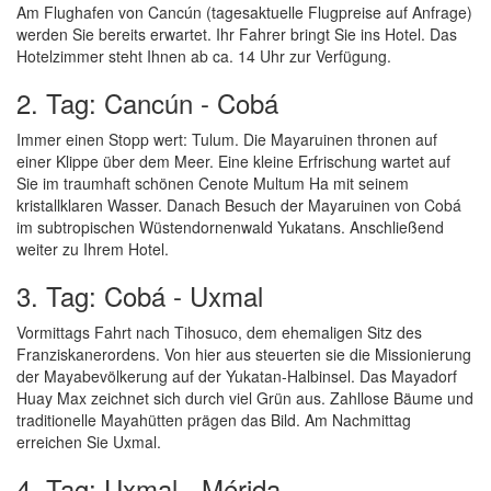
Am Flughafen von Cancún (tagesaktuelle Flugpreise auf Anfrage)
werden Sie bereits erwartet. Ihr Fahrer bringt Sie ins Hotel. Das
Hotelzimmer steht Ihnen ab ca. 14 Uhr zur Verfügung.
2. Tag: Cancún - Cobá
Immer einen Stopp wert: Tulum. Die Mayaruinen thronen auf
einer Klippe über dem Meer. Eine kleine Erfrischung wartet auf
Sie im traumhaft schönen Cenote Multum Ha mit seinem
kristallklaren Wasser. Danach Besuch der Mayaruinen von Cobá
im subtropischen Wüstendornenwald Yukatans. Anschließend
weiter zu Ihrem Hotel.
3. Tag: Cobá - Uxmal
Vormittags Fahrt nach Tihosuco, dem ehemaligen Sitz des
Franziskanerordens. Von hier aus steuerten sie die Missionierung
der Mayabevölkerung auf der Yukatan-Halbinsel. Das Mayadorf
Huay Max zeichnet sich durch viel Grün aus. Zahllose Bäume und
traditionelle Mayahütten prägen das Bild. Am Nachmittag
erreichen Sie Uxmal.
4. Tag: Uxmal - Mérida