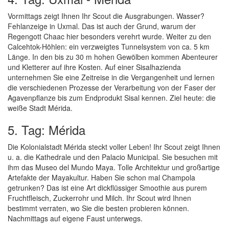
Vormittags zeigt Ihnen Ihr Scout die Ausgrabungen. Wasser?
Fehlanzeige in Uxmal. Das ist auch der Grund, warum der
Regengott Chaac hier besonders verehrt wurde. Weiter zu den
Calcehtok-Höhlen: ein verzweigtes Tunnelsystem von ca. 5 km
Länge. In den bis zu 30 m hohen Gewölben kommen Abenteurer
und Kletterer auf ihre Kosten. Auf einer Sisalhazienda
unternehmen Sie eine Zeitreise in die Vergangenheit und lernen
die verschiedenen Prozesse der Verarbeitung von der Faser der
Agavenpflanze bis zum Endprodukt Sisal kennen. Ziel heute: die
weiße Stadt Mérida.
5. Tag: Mérida
Die Kolonialstadt Mérida steckt voller Leben! Ihr Scout zeigt Ihnen
u. a. die Kathedrale und den Palacio Municipal. Sie besuchen mit
ihm das Museo del Mundo Maya. Tolle Architektur und großartige
Artefakte der Mayakultur. Haben Sie schon mal Champola
getrunken? Das ist eine Art dickflüssiger Smoothie aus purem
Fruchtfleisch, Zuckerrohr und Milch. Ihr Scout wird Ihnen
bestimmt verraten, wo Sie die besten probieren können.
Nachmittags auf eigene Faust unterwegs.