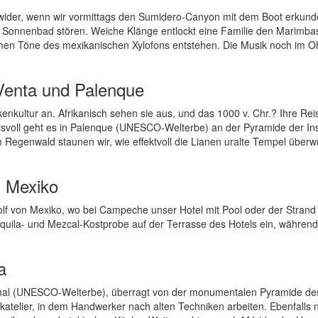
wider, wenn wir vormittags den Sumidero-Canyon mit dem Boot erkund
m Sonnenbad stören. Weiche Klänge entlockt eine Familie den Marimbas
armen Töne des mexikanischen Xylofons entstehen. Die Musik noch im Oh
 Venta und Palenque
nkultur an. Afrikanisch sehen sie aus, und das 1000 v. Chr.? Ihre Reis
svoll geht es in Palenque (UNESCO-Welterbe) an der Pyramide der Ins
 Regenwald staunen wir, wie effektvoll die Lianen uralte Tempel über
n Mexiko
lf von Mexiko, wo bei Campeche unser Hotel mit Pool oder der Strand 
quila- und Mezcal-Kostprobe auf der Terrasse des Hotels ein, während
a
xmal (UNESCO-Welterbe), überragt von der monumentalen Pyramide de
ikatelier, in dem Handwerker nach alten Techniken arbeiten. Ebenfalls 