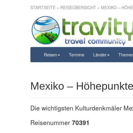
STARTSEITE
»
REISEÜBERSICHT
» MEXIKO – HÖH
Mexik
Reisen
Termine
Länder
Theme
Mexiko – Höhepunkt
Die wichtigsten Kulturdenkmäler Me
Reisenummer
70391