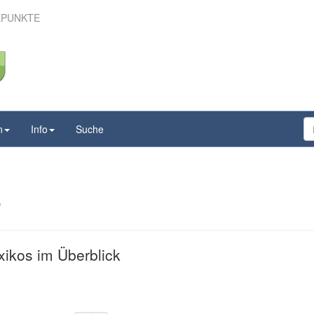
EPUNKTE
o – Höhepunkte
n
Info
Suche
e
xikos im Überblick