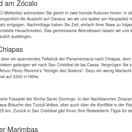
nd am Zócalo
Welterbe) schmecken Sie gleich in zwei fremde Kulturen hinein: in di
orgenlicht die Aussicht auf Oaxaca, wo wir uns später am Hauptplatz 
tz entgegen. Nachmittags haben Sie Zeit, einfach Ihrer Nase zu folg
g geröstete Heuschrecken. Das gemeinsame Abendessen lassen wir uns 
lich ausklingen.
Chiapas
n über ein spannendes Teilstück der Panamericana nach Chiapas, dem
teken gelangen wir nach San Cristóbal de las Casas. Vergnügen Sie s
Arturo Pérez-Reverte's "Königin des Südens". Dazu ein wenig Mariachi
bal auf 2200 m Höhe.
rzierte Fassade der Kirche Santo Domingo. In den Nachbarorten Zinaca
ya-Bräuche des Tzotzil-Volkes, aber auch über die Konflikte in der Re
 km. Zurück in San Cristóbal gibt Ihnen Ihre Reiseleiterin Tipps für d
der Marimbas