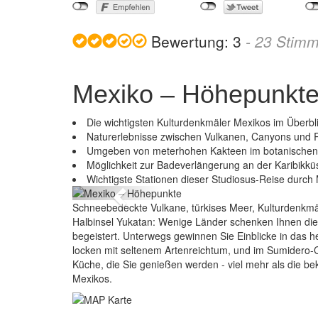
Bewertung:
3
-
23
Stimm
Mexiko – Höhepunkt
Die wichtigsten Kulturdenkmäler Mexikos im Überbl
Naturerlebnisse zwischen Vulkanen, Canyons und
Umgeben von meterhohen Kakteen im botanischen 
hepunkte
Möglichkeit zur Badeverlängerung an der Karibikkü
Wichtigste Stationen dieser Studiosus-Reise durch
Previous
Schneebedeckte Vulkane, türkises Meer, Kulturdenkmäl
Halbinsel Yukatan: Wenige Länder schenken Ihnen die V
begeistert. Unterwegs gewinnen Sie Einblicke in das
locken mit seltenem Artenreichtum, und im Sumidero-C
Küche, die Sie genießen werden - viel mehr als die be
Mexikos.