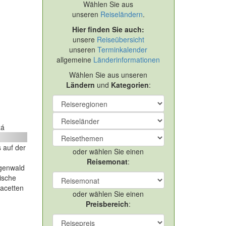
Wählen Sie aus
unseren
Reiseländern
.
Hier finden Sie auch:
unsere
Reiseübersicht
unseren
Terminkalender
allgemeine
Länderinformationen
Wählen Sie aus unseren
Ländern
und
Kategorien
:
e
zá
ext
 auf der
oder wählen Sie einen
Reisemonat
:
egenwald
ische
Facetten
oder wählen Sie einen
Preisbereich
: