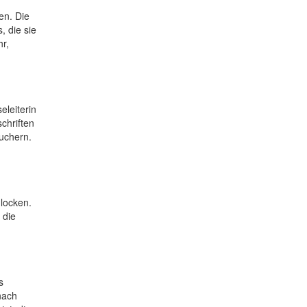
en. Die
, die sie
r,
eleiterin
chriften
wuchern.
locken.
 die
s
nach