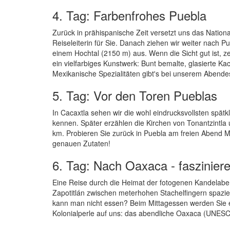
4. Tag: Farbenfrohes Puebla
Zurück in prähispanische Zeit versetzt uns das Natio
Reiseleiterin für Sie. Danach ziehen wir weiter nach 
einem Hochtal (2150 m) aus. Wenn die Sicht gut ist, z
ein vielfarbiges Kunstwerk: Bunt bemalte, glasierte 
Mexikanische Spezialitäten gibt's bei unserem Abend
5. Tag: Vor den Toren Pueblas
In Cacaxtla sehen wir die wohl eindrucksvollsten spä
kennen. Später erzählen die Kirchen von Tonantzintla 
km. Probieren Sie zurück in Puebla am freien Abend Mo
genauen Zutaten!
6. Tag: Nach Oaxaca - faszinier
Eine Reise durch die Heimat der fotogenen Kandelabe
Zapotitlán zwischen meterhohen Stachelfingern spazie
kann man nicht essen? Beim Mittagessen werden Sie ers
Kolonialperle auf uns: das abendliche Oaxaca (UNES