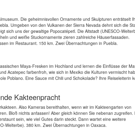
nalmuseum. Die geheimnisvollen Ornamente und Skulpturen enträtselt I
Puebla. Umgeben von den Vulkanen der Sierra Nevada dehnt sich die Sta
eigt sich uns der gewaltige Popocatépetl. Die Altstadt (UNESCO-Welterb
Kacheln und weiße Stuckornamente zieren zahlreiche Häuserfassaden.
essen im Restaurant. 150 km. Zwei Übernachtungen in Puebla.
tklassischen Maya-Fresken im Hochland und lernen die Einflüsse der Ma
und Acatepec farbenfroh, wie sich in Mexiko die Kulturen vermischt ha
le Poblano. Eine Sauce mit Chili und Schokolade? Ihre Reiseleiterin k
ende Kakteenpracht
rkakteen. Also Kameras bereithalten, wenn wir im Kakteengarten von
ren. Bloß nichts anfassen! Aber gleich können Sie nebenan zugreifen.
taunt sein, wie viel Gutes darin steckt. Dann wartet eine weitere
CO-Welterbe). 380 km. Zwei Übernachtungen in Oaxaca.