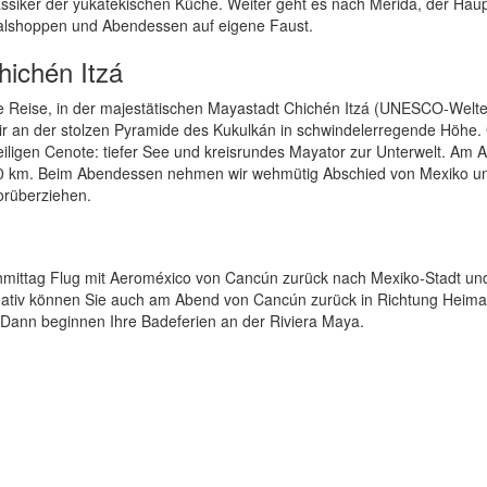
Klassiker der yukatekischen Küche. Weiter geht es nach Mérida, der Haup
alshoppen und Abendessen auf eigene Faust.
hichén Itzá
 Reise, in der majestätischen Mayastadt Chichén Itzá (UNESCO-Welte
n wir an der stolzen Pyramide des Kukulkán in schwindelerregende Höhe.
heiligen Cenote: tiefer See und kreisrundes Mayator zur Unterwelt. Am 
340 km. Beim Abendessen nehmen wir wehmütig Abschied von Mexiko u
orüberziehen.
hmittag Flug mit Aeroméxico von Cancún zurück nach Mexiko-Stadt un
rnativ können Sie auch am Abend von Cancún zurück in Richtung Heima
? Dann beginnen Ihre Badeferien an der Riviera Maya.