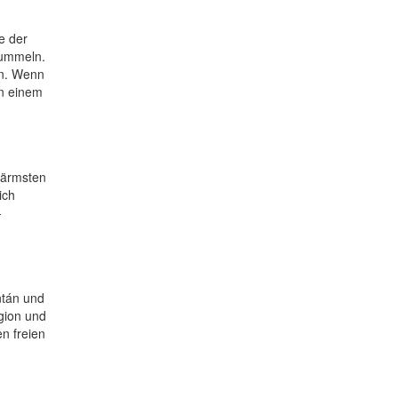
e der
tummeln.
en. Wenn
in einem
 ärmsten
ich
-
ntán und
gion und
en freien