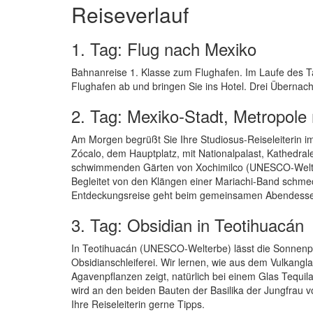
Reiseverlauf
1. Tag: Flug nach Mexiko
Bahnanreise 1. Klasse zum Flughafen. Im Laufe des T
Flughafen ab und bringen Sie ins Hotel. Drei Übernac
2. Tag: Mexiko-Stadt, Metropole
Am Morgen begrüßt Sie Ihre Studiosus-Reiseleiterin i
Zócalo, dem Hauptplatz, mit Nationalpalast, Kathedra
schwimmenden Gärten von Xochimilco (UNESCO-Welterb
Begleitet von den Klängen einer Mariachi-Band schmec
Entdeckungsreise geht beim gemeinsamen Abendessen
3. Tag: Obsidian in Teotihuacán
In Teotihuacán (UNESCO-Welterbe) lässt die Sonnenpy
Obsidianschleiferei. Wir lernen, wie aus dem Vulkangl
Agavenpflanzen zeigt, natürlich bei einem Glas Tequi
wird an den beiden Bauten der Basilika der Jungfrau 
Ihre Reiseleiterin gerne Tipps.