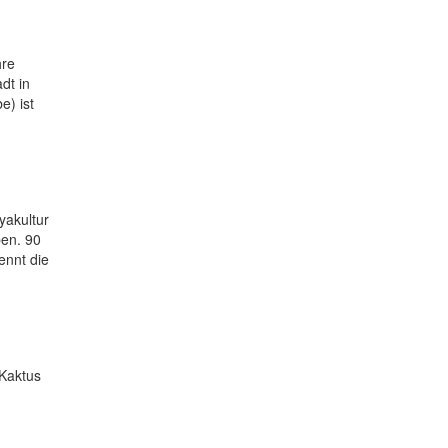
hre
dt in
e) ist
yakultur
ben. 90
ennt die
 Kaktus