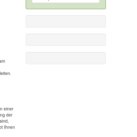
 am
eiten.
n einer
ung der
sind,
bt Ihnen