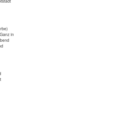
tstadt
rbe)
 Ganz in
Abend
nd
d
t