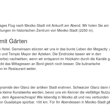
ages Flug nach Mexiko-Stadt mit Ankunft am Abend. Wir holen Sie am
htungen im historischen Zentrum von Mexiko-Stadt (2250 m).
 mit Gärten
m Hotel. Gemeinsam stürzen wir uns in das bunte Leben der Megacity:
le und Templo Mayor der Azteken. Die Eindrücke lassen wir in den
e) nachwirken, wenn wir entspannt im Holzkahn durch die Kanäle gl
kt das Mittagessen an Bord gleich noch besser. Die kulinarische
 im Restaurant weiter.
ramide den Glanz der antiken Stadt erahnen. Schwarzer Glanz dann i
as kleine Kunstwerke werden, bevor uns ein Kenner die vielfältige Nutz
la, dem Agavenschnaps! Wie lebendig in Mexiko alt und neu verbunden 
von Guadalupe spürbar. 100 km. Für Ihr Abendessen in Mexiko-Stadt gi