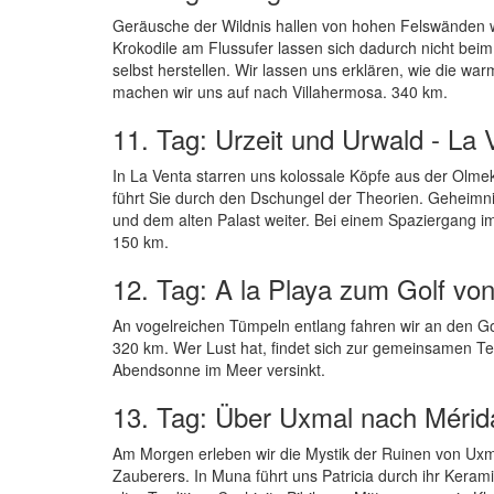
Geräusche der Wildnis hallen von hohen Felswänden 
Krokodile am Flussufer lassen sich dadurch nicht bei
selbst herstellen. Wir lassen uns erklären, wie die w
machen wir uns auf nach Villahermosa. 340 km.
11. Tag: Urzeit und Urwald - La
In La Venta starren uns kolossale Köpfe aus der Olmeke
führt Sie durch den Dschungel der Theorien. Geheimni
und dem alten Palast weiter. Bei einem Spaziergang im
150 km.
12. Tag: A la Playa zum Golf vo
An vogelreichen Tümpeln entlang fahren wir an den Go
320 km. Wer Lust hat, findet sich zur gemeinsamen Te
Abendsonne im Meer versinkt.
13. Tag: Über Uxmal nach Mérid
Am Morgen erleben wir die Mystik der Ruinen von U
Zauberers. In Muna führt uns Patricia durch ihr Keram