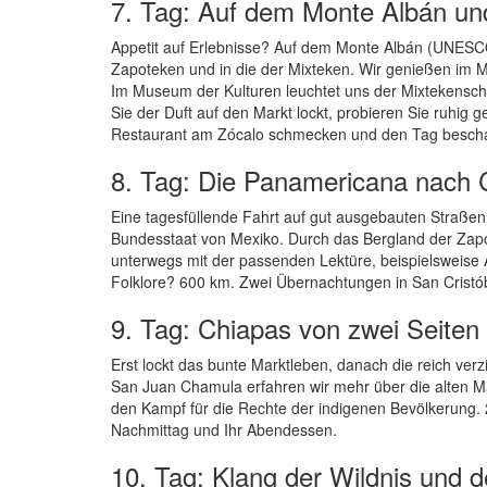
7. Tag: Auf dem Monte Albán u
Appetit auf Erlebnisse? Auf dem Monte Albán (UNESCO-
Zapoteken und in die der Mixteken. Wir genießen im M
Im Museum der Kulturen leuchtet uns der Mixtekenscha
Sie der Duft auf den Markt lockt, probieren Sie ruhi
Restaurant am Zócalo schmecken und den Tag beschau
8. Tag: Die Panamericana nach 
Eine tagesfüllende Fahrt auf gut ausgebauten Straße
Bundesstaat von Mexiko. Durch das Bergland der Zapo
unterwegs mit der passenden Lektüre, beispielsweise 
Folklore? 600 km. Zwei Übernachtungen in San Cristó
9. Tag: Chiapas von zwei Seiten
Erst lockt das bunte Marktleben, danach die reich ve
San Juan Chamula erfahren wir mehr über die alten Ma
den Kampf für die Rechte der indigenen Bevölkerung. 25
Nachmittag und Ihr Abendessen.
10. Tag: Klang der Wildnis und 