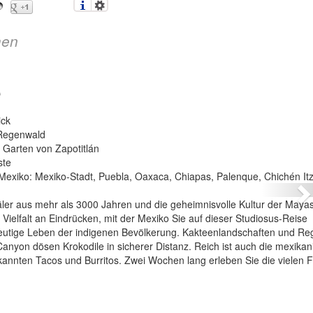
en
e
ick
 Regenwald
Garten von Zapotitlán
Mexiko – Höhepunkt
ste
 Mexiko: Mexiko-Stadt, Puebla, Oaxaca, Chiapas, Palenque, Chichén It
N
er aus mehr als 3000 Jahren und die geheimnisvolle Kultur der Mayas
ielfalt an Eindrücken, mit der Mexiko Sie auf dieser Studiosus-Reise
 heutige Leben der indigenen Bevölkerung. Kakteenlandschaften und R
anyon dösen Krokodile in sicherer Distanz. Reich ist auch die mexikan
kannten Tacos und Burritos. Zwei Wochen lang erleben Sie die vielen 