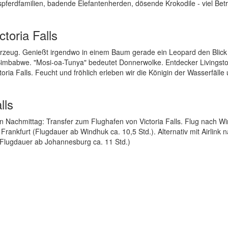
pferdfamilien, badende Elefantenherden, dösende Krokodile - viel Betr
toria Falls
ahrzeug. Genießt irgendwo in einem Baum gerade ein Leopard den Blick
 Simbabwe. "Mosi-oa-Tunya" bedeutet Donnerwolke. Entdecker Livingst
ria Falls. Feucht und fröhlich erleben wir die Königin der Wasserfälle
lls
n Nachmittag: Transfer zum Flughafen von Victoria Falls. Flug nach W
Frankfurt (Flugdauer ab Windhuk ca. 10,5 Std.). Alternativ mit Airlink 
(Flugdauer ab Johannesburg ca. 11 Std.)