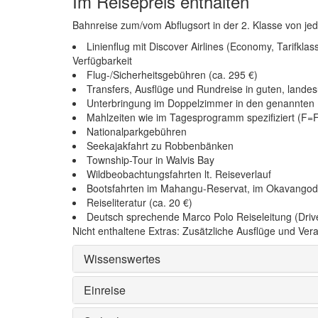
Im Reisepreis enthalten
Bahnreise zum/vom Abflugsort in der 2. Klasse von j
Linienflug mit Discover Airlines (Economy, Tarifkla
Verfügbarkeit
Flug-/Sicherheitsgebühren (ca. 295 €)
Transfers, Ausflüge und Rundreise in guten, lande
Unterbringung im Doppelzimmer in den genannten H
Mahlzeiten wie im Tagesprogramm spezifiziert (F
Nationalparkgebühren
Seekajakfahrt zu Robbenbänken
Township-Tour in Walvis Bay
Wildbeobachtungsfahrten lt. Reiseverlauf
Bootsfahrten im Mahangu-Reservat, im Okavangod
Reiseliteratur (ca. 20 €)
Deutsch sprechende Marco Polo Reiseleitung (Driv
Nicht enthaltene Extras: Zusätzliche Ausflüge und Ver
Wissenswertes
Einreise