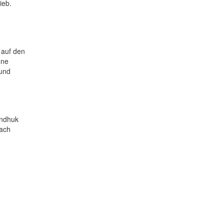
ieb.
 auf den
one
 und
indhuk
nach