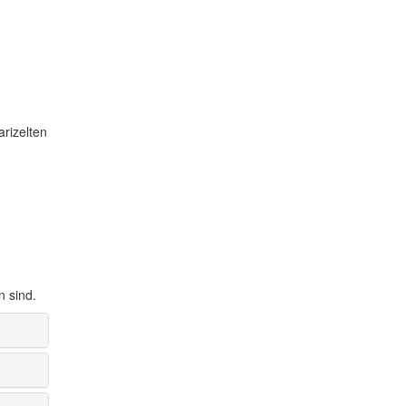
rizelten
n sind.