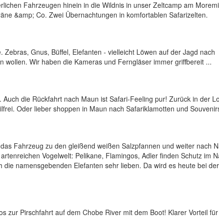
uerlichen Fahrzeugen hinein in die Wildnis in unser Zeltcamp am Moremi
 Hyäne &amp; Co. Zwei Übernachtungen in komfortablen Safarizelten.
. Zebras, Gnus, Büffel, Elefanten - vielleicht Löwen auf der Jagd nach
 wollen. Wir haben die Kameras und Ferngläser immer griffbereit ...
 Auch die Rückfahrt nach Maun ist Safari-Feeling pur! Zurück in der 
dilfrei. Oder lieber shoppen in Maun nach Safariklamotten und Souvenir
t das Fahrzeug zu den gleißend weißen Salzpfannen und weiter nach N
rtenreichen Vogelwelt: Pelikane, Flamingos, Adler finden Schutz im N
ch die namensgebenden Elefanten sehr lieben. Da wird es heute bei der
s zur Pirschfahrt auf dem Chobe River mit dem Boot! Klarer Vorteil für