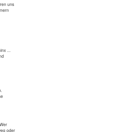
eren uns
rmern
nx ...
nd
n.
se
 Wer
weg oder