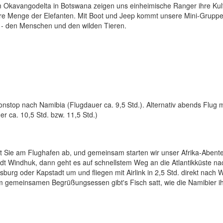
m Okavangodelta in Botswana zeigen uns einheimische Ranger ihre Kul
iere Menge der Elefanten. Mit Boot und Jeep kommt unsere Mini-Gruppe
 - den Menschen und den wilden Tieren.
onstop nach Namibia (Flugdauer ca. 9,5 Std.). Alternativ abends Flug m
 ca. 10,5 Std. bzw. 11,5 Std.)
t Sie am Flughafen ab, und gemeinsam starten wir unser Afrika-Abente
adt Windhuk, dann geht es auf schnellstem Weg an die Atlantikküste na
rg oder Kapstadt um und fliegen mit Airlink in 2,5 Std. direkt nach W
 gemeinsamen Begrüßungsessen gibt's Fisch satt, wie die Namibier i