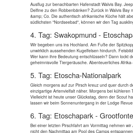
Ausflug zur benachbarten Hafenstadt Walvis Bay. Jeepf
Delfine zu den Robbenbänken? Zurück in Walvis Bay 
&amp; Co. Die authentisch afrikanische Küche hält a
südlichsten "Nordseebad", können wir den Tag ausklin
4. Tag: Swakopmund - Etoschap
Wir begeben uns ins Hochland. Am Fuße der Spitzkopp
unwirklich aussehenden Kugelfelsen hindurch. Felsbilder
Wer kann ihre Bedeutung entschlüsseln? Dann lockt d
geheimnisvolle Tiergeräusche. Abenteuerliches Afrik
5. Tag: Etoscha-Nationalpark
Gleich morgens auf zur Pirsch kreuz und quer durch de
einzigartige Artenvielfalt näher. Morgens bei kühler
Vielleicht ist heute unser Glückstag, denn der Scout 
lassen wir beim Sonnenuntergang in der Lodge Revue
6. Tag: Etoschapark - Grootfonte
Bei einer letzten Pirschfahrt am Vormittag nehmen wi
nicht den Nachmittag am Pool des Camps entspannen 