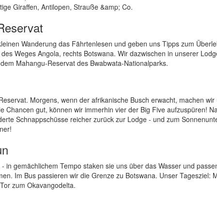
tige Giraffen, Antilopen, Strauße &amp; Co.
Reservat
er kleinen Wanderung das Fährtenlesen und geben uns Tipps zum Überle
nks des Weges Angola, rechts Botswana. Wir dazwischen in unserer Lodg
e dem Mahangu-Reservat des Bwabwata-Nationalparks.
Reservat. Morgens, wenn der afrikanische Busch erwacht, machen wir 
e Chancen gut, können wir immerhin vier der Big Five aufzuspüren! N
derte Schnappschüsse reicher zurück zur Lodge - und zum Sonnenunt
ner!
un
 - in gemächlichem Tempo staken sie uns über das Wasser und passen
en. Im Bus passieren wir die Grenze zu Botswana. Unser Tagesziel: 
s Tor zum Okavangodelta.