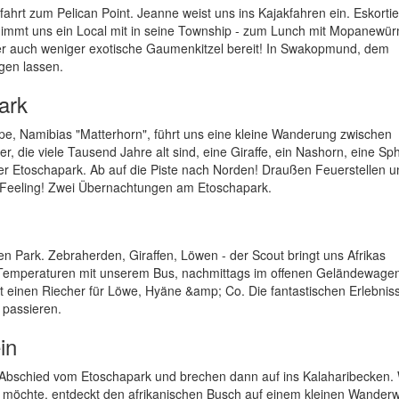
ahrt zum Pelican Point. Jeanne weist uns ins Kajakfahren ein. Eskorti
nimmt uns ein Local mit in seine Township - zum Lunch mit Mopanewü
ber auch weniger exotische Gaumenkitzel bereit! In Swakopmund, dem
gen lassen.
ark
e, Namibias "Matterhorn", führt uns eine kleine Wanderung zwischen
, die viele Tausend Jahre alt sind, eine Giraffe, ein Nashorn, eine Sphi
er Etoschapark. Ab auf die Piste nach Norden! Draußen Feuerstellen u
a-Feeling! Zwei Übernachtungen am Etoschapark.
n Park. Zebraherden, Giraffen, Löwen - der Scout bringt uns Afrikas
en Temperaturen mit unserem Bus, nachmittags im offenen Geländewage
hat einen Riecher für Löwe, Hyäne &amp; Co. Die fantastischen Erlebnis
 passieren.
in
r Abschied vom Etoschapark und brechen dann auf ins Kalaharibecken.
möchte, entdeckt den afrikanischen Busch auf einem kleinen Wander