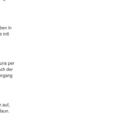
ben in
e mit
uns per
ach der
ergang
 auf,
Maun.