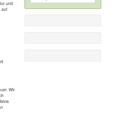
tur und
 auf
it
uer. Wir
ch
alvis
hn