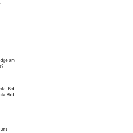
-
Lodge am
s?
ata. Bei
ata Bird
 uns