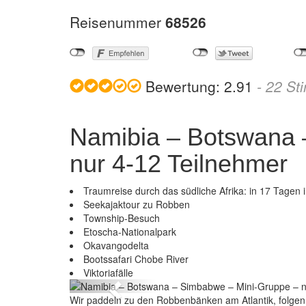
Reisenummer
68526
Bewertung:
2.91
-
22
St
Namibia – Botswana 
nur 4-12 Teilnehmer
Traumreise durch das südliche Afrika: in 17 Tagen i
Seekajaktour zu Robben
Township-Besuch
Etoscha-Nationalpark
Okavangodelta
Namibia – Botswana –
Bootssafari Chobe River
Viktoriafälle
Previous
Wir paddeln zu den Robbenbänken am Atlantik, folgen