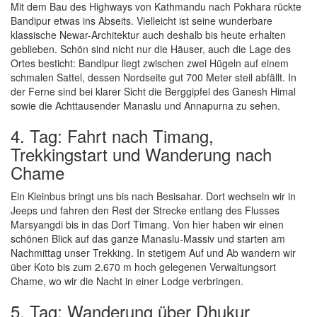
Mit dem Bau des Highways von Kathmandu nach Pokhara rückte
Bandipur etwas ins Abseits. Vielleicht ist seine wunderbare
klassische Newar-Architektur auch deshalb bis heute erhalten
geblieben. Schön sind nicht nur die Häuser, auch die Lage des
Ortes besticht: Bandipur liegt zwischen zwei Hügeln auf einem
schmalen Sattel, dessen Nordseite gut 700 Meter steil abfällt. In
der Ferne sind bei klarer Sicht die Berggipfel des Ganesh Himal
sowie die Achttausender Manaslu und Annapurna zu sehen.
4. Tag: Fahrt nach Timang,
Trekkingstart und Wanderung nach
Chame
Ein Kleinbus bringt uns bis nach Besisahar. Dort wechseln wir in
Jeeps und fahren den Rest der Strecke entlang des Flusses
Marsyangdi bis in das Dorf Timang. Von hier haben wir einen
schönen Blick auf das ganze Manaslu-Massiv und starten am
Nachmittag unser Trekking. In stetigem Auf und Ab wandern wir
über Koto bis zum 2.670 m hoch gelegenen Verwaltungsort
Chame, wo wir die Nacht in einer Lodge verbringen.
5. Tag: Wanderung über Dhukur