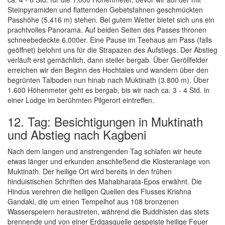
Steinpyramiden und flatternden Gebetsfahnen geschmückten
Passhöhe (5.416 m) stehen. Bei gutem Wetter bietet sich uns ein
prachtvolles Panorama. Auf beiden Seiten des Passes thronen
schneebedeckte 6.000er. Eine Pause im Teehaus am Pass (falls
geöffnet) belohnt uns für die Strapazen des Aufstiegs. Der Abstieg
verläuft erst gemächlich, dann steiler bergab. Über Geröllfelder
erreichen wir den Beginn des Hochtales und wandern über den
begrünten Talboden nun hinab nach Muktinath (3.800 m). Über
1.600 Höhenmeter geht es bergab, bis wir nach ca. 3 - 4 Std. in
einer Lodge im berühmten Pilgerort eintreffen.
12. Tag: Besichtigungen in Muktinath
und Abstieg nach Kagbeni
Nach dem langen und anstrengenden Tag schlafen wir heute
etwas länger und erkunden anschließend die Klosteranlage von
Muktinath. Der heilige Ort wird bereits in den frühen
hinduistischen Schriften des Mahabharata-Epos erwähnt. Die
Hindus verehren die heiligen Quellen des Flusses Krishna
Gandaki, die um einen Tempelhof aus 108 bronzenen
Wasserspeiern heraustreten, während die Buddhisten das stets
brennende und von einer Erdgasquelle gespeiste heilige Feuer