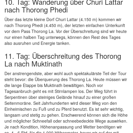
10. Tag: Wanderung über Churi Lattar
nach Thorong Phedi
Über das letzte kleine Dorf Churi Lattar (4.150 m) kommen wir
nach Thorong Phedi (4.450 m), der letzten einfachen Unterkunft
vor dem Pass Thorong La. Vor der Überschreitung sind wir heute
nur einen halben Tag unterwegs, können den Rest des Tages
also ausruhen und Energie tanken.
11. Tag: Überschreitung des Thorong
La nach Muktinath
Der anstrengendste, aber wohl auch spektakulärste Teil der Tour
steht bevor: die Überquerung des Thorong La. Heute müssen wir
die lange Etappe bis Muktinath bewältigen. Noch vor
Tagesanbruch geht es mit Stirnlampen los. Der Weg führt in
Serpentinen über steiniges Gelände hinauf zu einer großen
Seitenmoräne. Seit Jahrhunderten wird dieser Weg von den
Einheimischen zu Fuß und zu Pferd benutzt. Es ist sehr wichtig,
langsam und stetig zu gehen. Erschwerend können sich die Höhe
und möglicher Schneefall oder schneebedeckte Wege auswirken.
Je nach Kondition, Höhenanpassung und Wetter benötigen wir
ca. 4 - 6 Std. für die 1.000 Höhenmeter, bevor wir auf der mit