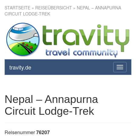
STARTSEITE
»
REISEÜBERSICHT
» NEPAL – ANNAPURNA
CIRCUIT LODGE-TREK
Nepal – Annapurna Circuit
Lodge-Trek
travity.de
toggle
navigati
Nepal – Annapurna
Circuit Lodge-Trek
Reisenummer
76207