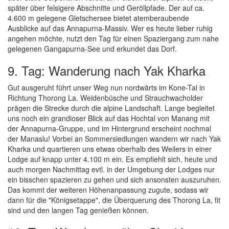
später über felsigere Abschnitte und Geröllpfade. Der auf ca.
4.600 m gelegene Gletschersee bietet atemberaubende
Ausblicke auf das Annapurna-Massiv. Wer es heute lieber ruhig
angehen möchte, nutzt den Tag für einen Spaziergang zum nahe
gelegenen Gangapurna-See und erkundet das Dorf.
9. Tag: Wanderung nach Yak Kharka
Gut ausgeruht führt unser Weg nun nordwärts im Kone-Tal in
Richtung Thorong La. Weidenbüsche und Strauchwacholder
prägen die Strecke durch die alpine Landschaft. Lange begleitet
uns noch ein grandioser Blick auf das Hochtal von Manang mit
der Annapurna-Gruppe, und im Hintergrund erscheint nochmal
der Manaslu! Vorbei an Sommersiedlungen wandern wir nach Yak
Kharka und quartieren uns etwas oberhalb des Weilers in einer
Lodge auf knapp unter 4.100 m ein. Es empfiehlt sich, heute und
auch morgen Nachmittag evtl. in der Umgebung der Lodges nur
ein bisschen spazieren zu gehen und sich ansonsten auszuruhen.
Das kommt der weiteren Höhenanpassung zugute, sodass wir
dann für die "Königsetappe", die Überquerung des Thorong La, fit
sind und den langen Tag genießen können.