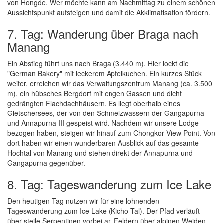
von Hongde. Wer möchte kann am Nachmittag zu einem schönen
Aussichtspunkt aufsteigen und damit die Akklimatisation fördern.
7. Tag: Wanderung über Braga nach
Manang
Ein Abstieg führt uns nach Braga (3.440 m). Hier lockt die
"German Bakery" mit leckerem Apfelkuchen. Ein kurzes Stück
weiter, erreichen wir das Verwaltungszentrum Manang (ca. 3.500
m), ein hübsches Bergdorf mit engen Gassen und dicht
gedrängten Flachdachhäusern. Es liegt oberhalb eines
Gletschersees, der von den Schmelzwassern der Gangapurna
und Annapurna III gespeist wird. Nachdem wir unsere Lodge
bezogen haben, steigen wir hinauf zum Chongkor View Point. Von
dort haben wir einen wunderbaren Ausblick auf das gesamte
Hochtal von Manang und stehen direkt der Annapurna und
Gangapurna gegenüber.
8. Tag: Tageswanderung zum Ice Lake
Den heutigen Tag nutzen wir für eine lohnenden
Tageswanderung zum Ice Lake (Kicho Tal). Der Pfad verläuft
über steile Serpentinen vorbei an Feldern über alpinen Weiden,