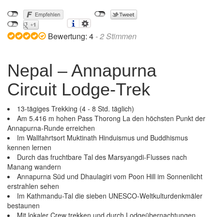
Bewertung:
4
-
2
Stimmen
Nepal – Annapurna
Circuit Lodge-Trek
13-tägiges Trekking (4 - 8 Std. täglich)
Am 5.416 m hohen Pass Thorong La den höchsten Punkt der
Annapurna-Runde erreichen
Im Wallfahrtsort Muktinath Hinduismus und Buddhismus
kennen lernen
Durch das fruchtbare Tal des Marsyangdi-Flusses nach
Manang wandern
Annapurna Süd und Dhaulagiri vom Poon Hill im Sonnenlicht
erstrahlen sehen
Im Kathmandu-Tal die sieben UNESCO-Weltkulturdenkmäler
bestaunen
Mit lokaler Crew trekken und durch Lodgeübernachtungen
Nepal – Annapurna Circuit Lodge-Trek