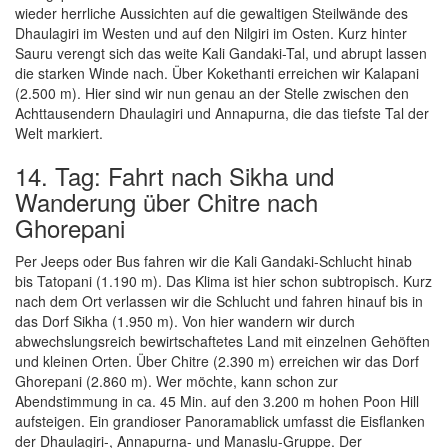
wieder herrliche Aussichten auf die gewaltigen Steilwände des
Dhaulagiri im Westen und auf den Nilgiri im Osten. Kurz hinter
Sauru verengt sich das weite Kali Gandaki-Tal, und abrupt lassen
die starken Winde nach. Über Kokethanti erreichen wir Kalapani
(2.500 m). Hier sind wir nun genau an der Stelle zwischen den
Achttausendern Dhaulagiri und Annapurna, die das tiefste Tal der
Welt markiert.
14. Tag: Fahrt nach Sikha und
Wanderung über Chitre nach
Ghorepani
Per Jeeps oder Bus fahren wir die Kali Gandaki-Schlucht hinab
bis Tatopani (1.190 m). Das Klima ist hier schon subtropisch. Kurz
nach dem Ort verlassen wir die Schlucht und fahren hinauf bis in
das Dorf Sikha (1.950 m). Von hier wandern wir durch
abwechslungsreich bewirtschaftetes Land mit einzelnen Gehöften
und kleinen Orten. Über Chitre (2.390 m) erreichen wir das Dorf
Ghorepani (2.860 m). Wer möchte, kann schon zur
Abendstimmung in ca. 45 Min. auf den 3.200 m hohen Poon Hill
aufsteigen. Ein grandioser Panoramablick umfasst die Eisflanken
der Dhaulagiri-, Annapurna- und Manaslu-Gruppe. Der