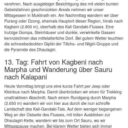
verehren. Nach ausgiebiger Besichtigung des mit vielen bunten
Gebetsfahnen geschmückten Areals nehmen wir unser
Mittagessen in Muktinath ein. Am Nachmittag wandern wir über
Purang oder Dzong, ehemals Hauptort dieser Region, hinab nach
Kagbeni (2.800 m), oberhalb des Kali Gandaki-Flusses. Eine
trutzige Gompa, Steinhäuser und dunkle, verwinkelte Gassen
kennzeichnen das mittelalterliche Dorf. Bei gutem Wetter leuchten
die schneebedeckten Gipfel der Tilicho- und Nilgiri-Gruppe und
die Pyramide des Dhaulagiri.
13. Tag: Fahrt von Kagbeni nach
Marpha und Wanderung über Sauru
nach Kalapani
Heute Vormittag bringt uns eine kurze Fahrt per Jeep oder
Kleinbus nach Marpha. Damit überbrücken wir einen für Trekking
unattraktiven Abschnitt. Nach einem Rundgang durch Marpha
(2.650 m) wandern wir von hier aus durch die nun schroffe
Landschaft des Kali-Gandaki-Tals. Auf dem weniger begangenen
Weg an der Ostseite des Flusses, mit tollen Ausblicken zur
Dhaulagiri-Kette, wandern wir bis zum Ort Sauru, wo wir
Mittagspause machen. Bei klarem Wetter bieten sich immer