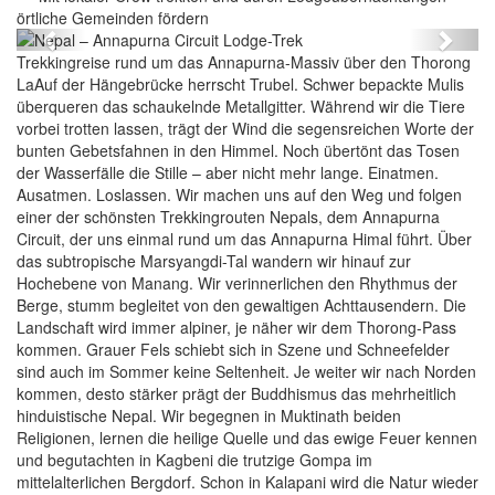
örtliche Gemeinden fördern
Previous
Next
Trekkingreise rund um das Annapurna-Massiv über den Thorong
LaAuf der Hängebrücke herrscht Trubel. Schwer bepackte Mulis
überqueren das schaukelnde Metallgitter. Während wir die Tiere
vorbei trotten lassen, trägt der Wind die segensreichen Worte der
bunten Gebetsfahnen in den Himmel. Noch übertönt das Tosen
der Wasserfälle die Stille – aber nicht mehr lange. Einatmen.
Ausatmen. Loslassen. Wir machen uns auf den Weg und folgen
einer der schönsten Trekkingrouten Nepals, dem Annapurna
Circuit, der uns einmal rund um das Annapurna Himal führt. Über
das subtropische Marsyangdi-Tal wandern wir hinauf zur
Hochebene von Manang. Wir verinnerlichen den Rhythmus der
Berge, stumm begleitet von den gewaltigen Achttausendern. Die
Landschaft wird immer alpiner, je näher wir dem Thorong-Pass
kommen. Grauer Fels schiebt sich in Szene und Schneefelder
sind auch im Sommer keine Seltenheit. Je weiter wir nach Norden
kommen, desto stärker prägt der Buddhismus das mehrheitlich
hinduistische Nepal. Wir begegnen in Muktinath beiden
Religionen, lernen die heilige Quelle und das ewige Feuer kennen
und begutachten in Kagbeni die trutzige Gompa im
mittelalterlichen Bergdorf. Schon in Kalapani wird die Natur wieder