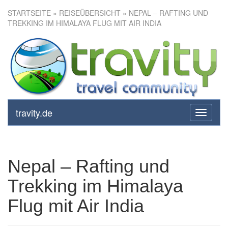
STARTSEITE
»
REISEÜBERSICHT
» NEPAL – RAFTING UND
TREKKING IM HIMALAYA FLUG MIT AIR INDIA
Nepal – Rafting und Trekking
im Himalaya Flug mit Air India
travity.de
toggle
navigati
Nepal – Rafting und
Trekking im Himalaya
Flug mit Air India