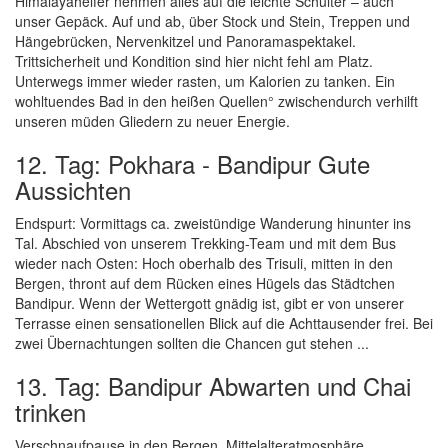
Himalayahelfer nehmen alles auf die leichte Schulter – auch
unser Gepäck. Auf und ab, über Stock und Stein, Treppen und
Hängebrücken, Nervenkitzel und Panoramaspektakel.
Trittsicherheit und Kondition sind hier nicht fehl am Platz.
Unterwegs immer wieder rasten, um Kalorien zu tanken. Ein
wohltuendes Bad in den heißen Quellen° zwischendurch verhilft
unseren müden Gliedern zu neuer Energie.
12. Tag: Pokhara - Bandipur Gute
Aussichten
Endspurt: Vormittags ca. zweistündige Wanderung hinunter ins
Tal. Abschied von unserem Trekking-Team und mit dem Bus
wieder nach Osten: Hoch oberhalb des Trisuli, mitten in den
Bergen, thront auf dem Rücken eines Hügels das Städtchen
Bandipur. Wenn der Wettergott gnädig ist, gibt er von unserer
Terrasse einen sensationellen Blick auf die Achttausender frei. Bei
zwei Übernachtungen sollten die Chancen gut stehen ...
13. Tag: Bandipur Abwarten und Chai
trinken
Verschnaufpause in den Bergen. Mittelalteratmosphäre,