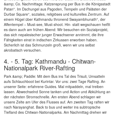
&amp; Co. Nachmittags: Katzensprung per Bus in die Königsstadt
Patan°. Im Dschungel aus Pagoden, Tempeln und Palästen der
Durbar Square°, soziales, religiöses und kulturelles Zentrum. Auf
einem Hügel über Kathmandu thronend Swayambhunath°, der
Affentempel – Must-see, Must-shoot. Hin- statt wegschauen heißt
es dann auch am frühen Abend: Wir besuchen ein Sozialprojekt,
das sich nepalesischer junger Erwachsener annimmt, die ihre
Fähigkeiten einst in indischen Zirkussen erworben haben.
Sicherlich ist das Schmunzeln groß, wenn wir uns selbst
akrobatisch versuchen.
4. - 5. Tag: Kathmandu - Chitwan-
Nationalpark River-Rafting
Park &amp; Paddle: Mit dem Bus ins Tal des Trisuli, Umsatteln
aufs Schlauchboot bei Kurintar. Vor uns: zwei Tage Rafting. An
unserer Seite: erfahrene Guides. Mal mitpaddeln, mal treiben
lassen. Abwechselnd Sonne tanken und Action und Abkühlung an
der nächsten Stromschnelle. Am ersten Abend schlagen wir
unsere Zelte am Ufer des Flusses auf. Am zweiten Tag raften wir
nach Narayanghat. Back to bus und weiter ins subtropische
Tiefland des Chitwan-Nationalparks. Am Nachmittag drehen wir