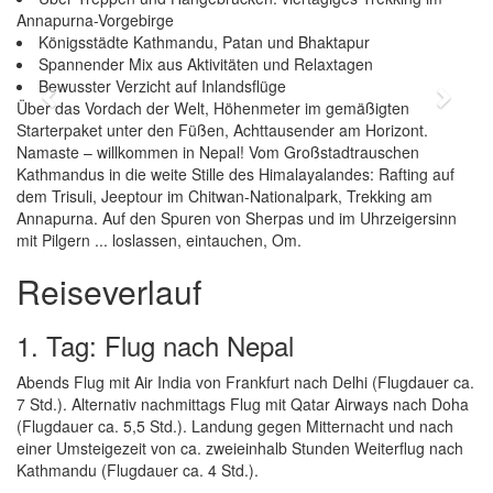
Annapurna-Vorgebirge
Königsstädte Kathmandu, Patan und Bhaktapur
Spannender Mix aus Aktivitäten und Relaxtagen
Bewusster Verzicht auf Inlandsflüge
Previous
Next
Über das Vordach der Welt, Höhenmeter im gemäßigten
Starterpaket unter den Füßen, Achttausender am Horizont.
Namaste – willkommen in Nepal! Vom Großstadtrauschen
Kathmandus in die weite Stille des Himalayalandes: Rafting auf
dem Trisuli, Jeeptour im Chitwan-Nationalpark, Trekking am
Annapurna. Auf den Spuren von Sherpas und im Uhrzeigersinn
mit Pilgern ... loslassen, eintauchen, Om.
Reiseverlauf
1. Tag: Flug nach Nepal
Abends Flug mit Air India von Frankfurt nach Delhi (Flugdauer ca.
7 Std.). Alternativ nachmittags Flug mit Qatar Airways nach Doha
(Flugdauer ca. 5,5 Std.). Landung gegen Mitternacht und nach
einer Umsteigezeit von ca. zweieinhalb Stunden Weiterflug nach
Kathmandu (Flugdauer ca. 4 Std.).