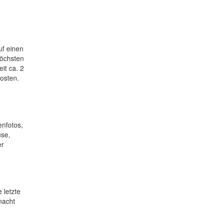
uf einen
höchsten
it ca. 2
kosten.
enfotos,
üse,
er
 letzte
nacht