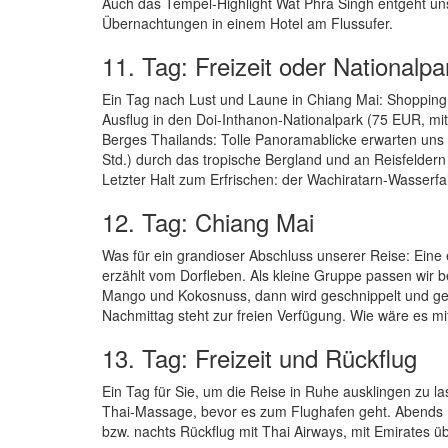
Auch das Tempel-Highlight Wat Phra Singh entgeht un
Übernachtungen in einem Hotel am Flussufer.
11. Tag: Freizeit oder Nationalpa
Ein Tag nach Lust und Laune in Chiang Mai: Shopping
Ausflug in den Doi-Inthanon-Nationalpark (75 EUR, mit
Berges Thailands: Tolle Panoramablicke erwarten uns 
Std.) durch das tropische Bergland und an Reisfeldern
Letzter Halt zum Erfrischen: der Wachiratarn-Wasser
12. Tag: Chiang Mai
Was für ein grandioser Abschluss unserer Reise: Eine ei
erzählt vom Dorfleben. Als kleine Gruppe passen wir 
Mango und Kokosnuss, dann wird geschnippelt und geko
Nachmittag steht zur freien Verfügung. Wie wäre es m
13. Tag: Freizeit und Rückflug
Ein Tag für Sie, um die Reise in Ruhe ausklingen zu l
Thai-Massage, bevor es zum Flughafen geht. Abends 
bzw. nachts Rückflug mit Thai Airways, mit Emirates 