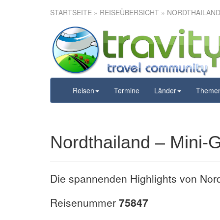
STARTSEITE
»
REISEÜBERSICHT
» NORDTHAILAND 
Nordthailand 
12
Reisen
Termine
Länder
Theme
Nordthailand – Mini-
Die spannenden Highlights von Nor
Reisenummer
75847