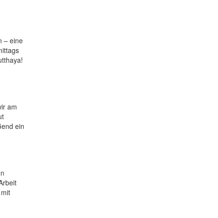
n – eine
mittags
utthaya!
wir am
ut
ßend ein
en
Arbeit
 mit