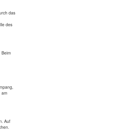
urch das
lle des
. Beim
ampang,
, am
n. Auf
chen.