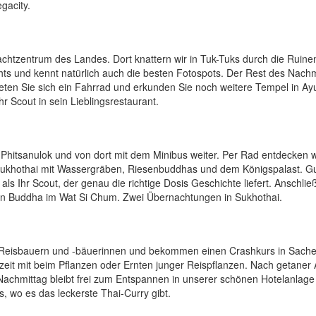
gacity.
achtzentrum des Landes. Dort knattern wir in Tuk-Tuks durch die Ruine
ights und kennt natürlich auch die besten Fotospots. Der Rest des Nach
eten Sie sich ein Fahrrad und erkunden Sie noch weitere Tempel in Ay
r Scout in sein Lieblingsrestaurant.
 Phitsanulok und von dort mit dem Minibus weiter. Per Rad entdecken 
ukhothai mit Wassergräben, Riesenbuddhas und dem Königspalast. G
als Ihr Scout, der genau die richtige Dosis Geschichte liefert. Anschlie
en Buddha im Wat Si Chum. Zwei Übernachtungen in Sukhothai.
von Reisbauern und -bäuerinnen und bekommen einen Crashkurs in Sach
szeit mit beim Pflanzen oder Ernten junger Reispflanzen. Nach getaner 
achmittag bleibt frei zum Entspannen in unserer schönen Hotelanlage
, wo es das leckerste Thai-Curry gibt.