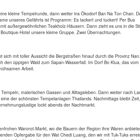
r eine kleine Tempelrunde, dann weiter ins Ökodorf Ban Na Ton Chan. D
ame unseres Gefährts ist Programm: Es tackert und tuckert! Per Bus
t mit außergewöhnlichen Teakholz-Häusern. Dann zieht es uns in die Sti
 Boutique-Hotel unsere kleine Gruppe. Zwei Übernachtungen.
 sich mit toller Aussicht die Bergstraßen hinauf durch die Provinz Nan
rch den üppigen Wald zum Sapan-Wasserfall. Im Dorf Bo Klua, das vom
 mühsamen Arbeit.
it Tempeln, malerischen Gassen und Alltagsleben. Dann weiter nach L
ine der schönsten Tempelanlagen Thailands. Nachmittags bleibt Zeit
ernehmungslustige lockt abends der Nachtmarkt.
benfrohen Warorot-Markt, wo die Bauern der Region ihre Waren anbiete
enden Opfergabe für den Wat Chedi Luang, den wir mit Tuk-Tuks errei