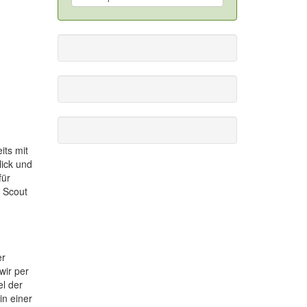
its mit
ick und
für
r Scout
er
wir per
l der
in einer