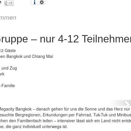
immen
Gruppe – nur 4-12 Teilnehme
12 Gäste
chen Bangkok und Chiang Mai
d und Zug
ark
-Familie
d – Mini-Gruppe – nur 4-12 Teilnehmer
N
er Megacity Bangkok – danach gehen für uns die Sonne und das Herz nur
esuchte Bergregionen, Erkundungen per Fahrrad, Tuk-Tuk und Minibus
n den Familientisch teilen – intensiver lässt sich ein Land nicht entd
, die ganz individuell unterwegs ist.