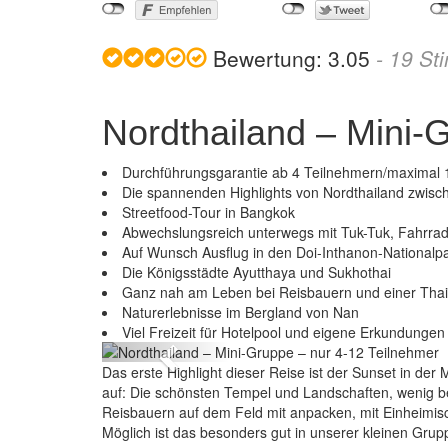
Bewertung:
3.05
-
19
St
Nordthailand – Mini-
Durchführungsgarantie ab 4 Teilnehmern/maximal 
Die spannenden Highlights von Nordthailand zwis
Streetfood-Tour in Bangkok
Abwechslungsreich unterwegs mit Tuk-Tuk, Fahrra
Auf Wunsch Ausflug in den Doi-Inthanon-Nationalp
Die Königsstädte Ayutthaya und Sukhothai
Ganz nah am Leben bei Reisbauern und einer Thai
Nordthailan
Naturerlebnisse im Bergland von Nan
Viel Freizeit für Hotelpool und eigene Erkundungen
Previous
Das erste Highlight dieser Reise ist der Sunset in d
auf: Die schönsten Tempel und Landschaften, wenig b
Reisbauern auf dem Feld mit anpacken, mit Einheimische
Möglich ist das besonders gut in unserer kleinen Gruppe