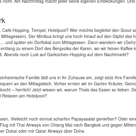
s nicht. Am Nachmittag macht jeder seine eigenen Entdeckungen. Drei
rk
, Café-Hopping, Tempel, Hotelpool? Wer möchte begleitet den Scout a
 Mittagessen). Der Minibus bringt uns hoch hinauf auf den Gipfel des 
… und später ein Dorflokal zum Mittagessen. Dann wandern wir (Gehze
 entlang zu einem Dorf des Bergvolks der Karen, wo wir feinen Kaffee 
fall. Abends noch Lust auf Garküchen-Hopping auf dem Nachtmarkt?
nheimische Familie lädt uns in ihr Zuhause ein, zeigt stolz ihre Famili
bequem an den Mittagstisch. Vorher ernten wir im Garten Kräuter, Gem
cht – herrlich! Jetzt wissen wir, warum Thais das Essen so lieben. D
it Relaxen am Hotelpool?
assen. Vielleicht noch einmal scharfen Papayasalat genießen? Oder eine
Flug mit Thai Airways von Chiang Mai nach Bangkok und gegen Mitter
über Dubai oder mir Qatar Airways über Doha.