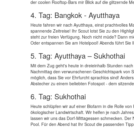
der coolen Rooftop-Bars mir Blick auf die glitzernde Me
4. Tag: Bangkok - Ayutthaya
Heute fahren wir nach Ayutthaya, einst prachtvolles M
spannende Zeitreise! Ihr Scout lotst Sie zu den Highl
steht zur freien Verfügung. Noch nicht müde? Dann mi
Oder entspannen Sie am Hotelpool! Abends führt Sie Ih
5. Tag: Ayutthaya – Sukhothai
Mit dem Zug geht's heute in dreieinhalb Stunden nach
Nachmittag den verwunschenen Geschichtspark von S
möglich, dass Sie vor Ehrfurcht sprachlos sind! Anders 
Abstecher zu einem beliebten Fotospot - dem sitzend
6. Tag: Sukhothai
Heute schlüpfen wir auf einer Biofarm in die Rolle 
ökologischer Landwirtschaft. Wir helfen je nach Jahre
lassen wir uns das Dorf-Mittagessen schmecken. Der N
Pool. Für den Abend hat Ihr Scout die passenden Tipps