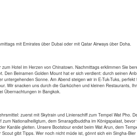
mittags mit Emirates über Dubai oder mit Qatar Airways über Doha.
r zum Hotel im Herzen von Chinatown. Nachmittags erklimmen Sie bere
 Den Beinamen Golden Mount hat er sich verdient: durch seinen Anbl
 der untergehenden Sonne. Am Abend steigen wir in E-Tuk-Tuks, perfekt 
our. Wir snacken uns durch die Garküchen und kleinen Restaurants, Ih
Zwei Übernachtungen in Bangkok.
ehrsmittel: zuerst mit Skytrain und Linienschiff zum Tempel Wat Pho. D
auf zum Nationalheiligtum, dem Smaragdbuddha im Königspalast, bevor 
der Kanäle gleiten. Unsere Bootstour endet beim Wat Arun, dem Tempe
cout gibt Tipps. Wer noch nicht müde ist, gönnt sich ein Singha-Bier 