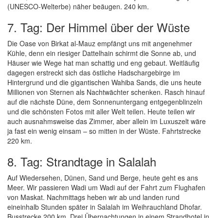
(UNESCO-Welterbe) näher beäugen. 240 km.
7. Tag: Der Himmel über der Wüste
Die Oase von Birkat al-Mauz empfängt uns mit angenehmer
Kühle, denn ein riesiger Dattelhain schirmt die Sonne ab, und
Häuser wie Wege hat man schattig und eng gebaut. Weitläufig
dagegen erstreckt sich das östliche Hadschargebirge im
Hintergrund und die gigantischen Wahiba Sands, die uns heute
Millionen von Sternen als Nachtwächter schenken. Rasch hinauf
auf die nächste Düne, dem Sonnenuntergang entgegenblinzeln
und die schönsten Fotos mit aller Welt teilen. Heute teilen wir
auch ausnahmsweise das Zimmer, aber allein im Luxuszelt wäre
ja fast ein wenig einsam – so mitten in der Wüste. Fahrtstrecke
220 km.
8. Tag: Strandtage in Salalah
Auf Wiedersehen, Dünen, Sand und Berge, heute geht es ans
Meer. Wir passieren Wadi um Wadi auf der Fahrt zum Flughafen
von Maskat. Nachmittags heben wir ab und landen rund
eineinhalb Stunden später in Salalah im Weihrauchland Dhofar.
Busstrecke 200 km. Drei Übernachtungen in einem Strandhotel in