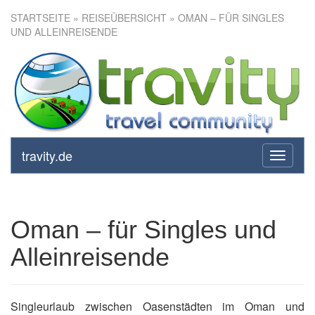
STARTSEITE
»
REISEÜBERSICHT
» OMAN – FÜR SINGLES
UND ALLEINREISENDE
Oman – für Singles und
Alleinreisende
travity.de
toggle
navigati
Oman – für Singles und
Alleinreisende
Singleurlaub zwischen Oasenstädten im Oman und