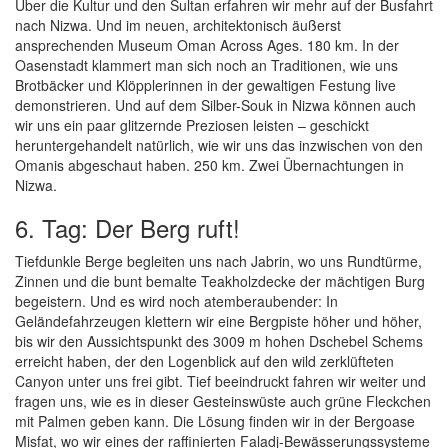
Über die Kultur und den Sultan erfahren wir mehr auf der Busfahrt
nach Nizwa. Und im neuen, architektonisch äußerst
ansprechenden Museum Oman Across Ages. 180 km. In der
Oasenstadt klammert man sich noch an Traditionen, wie uns
Brotbäcker und Klöpplerinnen in der gewaltigen Festung live
demonstrieren. Und auf dem Silber-Souk in Nizwa können auch
wir uns ein paar glitzernde Preziosen leisten – geschickt
heruntergehandelt natürlich, wie wir uns das inzwischen von den
Omanis abgeschaut haben. 250 km. Zwei Übernachtungen in
Nizwa.
6. Tag: Der Berg ruft!
Tiefdunkle Berge begleiten uns nach Jabrin, wo uns Rundtürme,
Zinnen und die bunt bemalte Teakholzdecke der mächtigen Burg
begeistern. Und es wird noch atemberaubender: In
Geländefahrzeugen klettern wir eine Bergpiste höher und höher,
bis wir den Aussichtspunkt des 3009 m hohen Dschebel Schems
erreicht haben, der den Logenblick auf den wild zerklüfteten
Canyon unter uns frei gibt. Tief beeindruckt fahren wir weiter und
fragen uns, wie es in dieser Gesteinswüste auch grüne Fleckchen
mit Palmen geben kann. Die Lösung finden wir in der Bergoase
Misfat, wo wir eines der raffinierten Faladj-Bewässerungssysteme