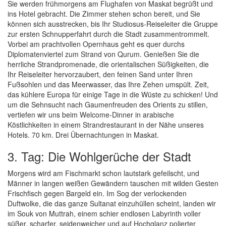
Sie werden frühmorgens am Flughafen von Maskat begrüßt und
ins Hotel gebracht. Die Zimmer stehen schon bereit, und Sie
können sich ausstrecken, bis Ihr Studiosus-Reiseleiter die Gruppe
zur ersten Schnupperfahrt durch die Stadt zusammentrommelt.
Vorbei am prachtvollen Opernhaus geht es quer durchs
Diplomatenviertel zum Strand von Qurum. Genießen Sie die
herrliche Strandpromenade, die orientalischen Süßigkeiten, die
Ihr Reiseleiter hervorzaubert, den feinen Sand unter Ihren
Fußsohlen und das Meerwasser, das Ihre Zehen umspült. Zeit,
das kühlere Europa für einige Tage in die Wüste zu schicken! Und
um die Sehnsucht nach Gaumenfreuden des Orients zu stillen,
vertiefen wir uns beim Welcome-Dinner in arabische
Köstlichkeiten in einem Strandrestaurant in der Nähe unseres
Hotels. 70 km. Drei Übernachtungen in Maskat.
3. Tag: Die Wohlgerüche der Stadt
Morgens wird am Fischmarkt schon lautstark gefeilscht, und
Männer in langen weißen Gewändern tauschen mit wilden Gesten
Frischfisch gegen Bargeld ein. Im Sog der verlockenden
Duftwolke, die das ganze Sultanat einzuhüllen scheint, landen wir
im Souk von Muttrah, einem schier endlosen Labyrinth voller
süßer, scharfer, seidenweicher und auf Hochglanz polierter