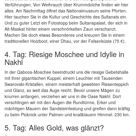
Verführungen. Von Weihrauch über Krummdolche finden wir hier
alles. Am Nachmittag öffnet das Nationalmuseum seine Pforten.
Hier tauchen Sie in die Kultur und Geschichte des Sultanats ein.
Und zu guter Letzt ein Fotostopp beim Sultanspalast, der sich in
Alt-Maskat hinter einem verschnörkelten Zaun verschanzt.
Machen Sie doch etwas Besonderes und kreuzen Sie in einem
traditionellen Holzboot, einer Dhau, vor der Felsenküste (75 €).
4. Tag: Riesige Moschee und Idylle in
Nakhl
In der Qaboos-Moschee beeindruckt uns die riesige Gebetshalle
mit ihrer gigantischen Kuppel, einem Leuchter mit Tausenden
Swarovski-Kristallen, einem meisterhaft gewebten Riesenteppich
und Glanz, so weit das Auge reicht. Bevor unsere Mägen zu
knurren anfangen, verziehen wir uns in die Oase Nakhl. Dort
verschlingen wir mit den Augen die Rundtürme, Erker und
mächtigen Mauern der Sandsteinfestung und greifen dann kräftig
zu beim Picknick unter Palmen und knallblauem Himmel. 230 km.
5. Tag: Alles Gold, was glänzt?