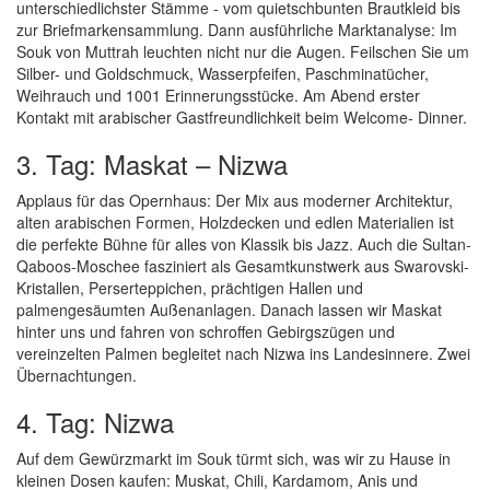
unterschiedlichster Stämme - vom quietschbunten Brautkleid bis
zur Briefmarkensammlung. Dann ausführliche Marktanalyse: Im
Souk von Muttrah leuchten nicht nur die Augen. Feilschen Sie um
Silber- und Goldschmuck, Wasserpfeifen, Paschminatücher,
Weihrauch und 1001 Erinnerungsstücke. Am Abend erster
Kontakt mit arabischer Gastfreundlichkeit beim Welcome- Dinner.
3. Tag: Maskat – Nizwa
Applaus für das Opernhaus: Der Mix aus moderner Architektur,
alten arabischen Formen, Holzdecken und edlen Materialien ist
die perfekte Bühne für alles von Klassik bis Jazz. Auch die Sultan-
Qaboos-Moschee fasziniert als Gesamtkunstwerk aus Swarovski-
Kristallen, Perserteppichen, prächtigen Hallen und
palmengesäumten Außenanlagen. Danach lassen wir Maskat
hinter uns und fahren von schroffen Gebirgszügen und
vereinzelten Palmen begleitet nach Nizwa ins Landesinnere. Zwei
Übernachtungen.
4. Tag: Nizwa
Auf dem Gewürzmarkt im Souk türmt sich, was wir zu Hause in
kleinen Dosen kaufen: Muskat, Chili, Kardamom, Anis und