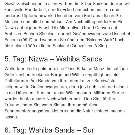
Gewürzmischungen in allen Farben. Im Silber-Souk entdecken wir
kunstvolle Handarbeit, um die Ecke Lämmchen aus Ton und
anderes Töpferhandwerk. Und oben vom Fort aus: die große
Moschee und alte Lehmhäuser. Am Nachmittag entdecken Sie
Nizwa auf eigene Faust. Die Alternative: Grand Canyon auf
Arabisch. Buchen Sie eine Tour mit Geländewagen zum Dschebel
Schems (99 €) und wandern Sie über den "Balcony Walk" hoch
über einer 1000 m tiefen Schlucht (Gehzeit ca. 3 Std.).
5. Tag: Nizwa – Wahiba Sands
Weiterfahrt in die palmenreiche Oase Birkat al-Mauz. Im saftigen
Grün inmitten trockener Berge und Wüste empfängt uns ein
Dattelfarmer. Am Rande von Ibra, dem Tor zur Sandwüste,
steigen wir in Geländewagen um, denn jetzt geht's offroad hinein
in die Dünen mit Kurs auf unser Wüstencamp. Millionen Sterne
werden heute unsere Nachtwächter sein. Den Stoff für Ihre
Träume finden Sie, wenn Sie auf Ihre persönliche
Sonnenuntergangsdüne klettern und die Natur einfach machen
lassen.
6. Tag: Wahiba Sands – Sur