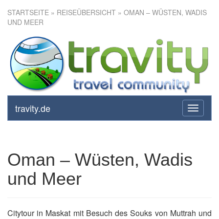
STARTSEITE
»
REISEÜBERSICHT
» OMAN – WÜSTEN, WADIS
UND MEER
Oman – Wüsten, Wadis und
Meer
travity.de
toggle
navigati
Oman – Wüsten, Wadis
und Meer
Citytour in Maskat mit Besuch des Souks von Muttrah und