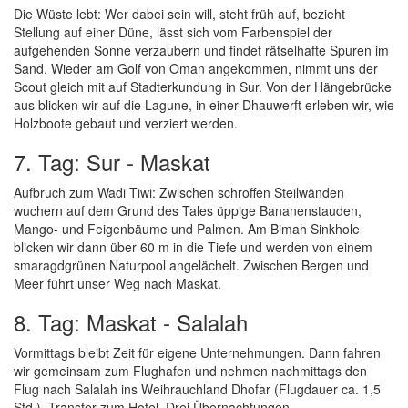
Die Wüste lebt: Wer dabei sein will, steht früh auf, bezieht
Stellung auf einer Düne, lässt sich vom Farbenspiel der
aufgehenden Sonne verzaubern und findet rätselhafte Spuren im
Sand. Wieder am Golf von Oman angekommen, nimmt uns der
Scout gleich mit auf Stadterkundung in Sur. Von der Hängebrücke
aus blicken wir auf die Lagune, in einer Dhauwerft erleben wir, wie
Holzboote gebaut und verziert werden.
7. Tag: Sur - Maskat
Aufbruch zum Wadi Tiwi: Zwischen schroffen Steilwänden
wuchern auf dem Grund des Tales üppige Bananenstauden,
Mango- und Feigenbäume und Palmen. Am Bimah Sinkhole
blicken wir dann über 60 m in die Tiefe und werden von einem
smaragdgrünen Naturpool angelächelt. Zwischen Bergen und
Meer führt unser Weg nach Maskat.
8. Tag: Maskat - Salalah
Vormittags bleibt Zeit für eigene Unternehmungen. Dann fahren
wir gemeinsam zum Flughafen und nehmen nachmittags den
Flug nach Salalah ins Weihrauchland Dhofar (Flugdauer ca. 1,5
Std.). Transfer zum Hotel. Drei Übernachtungen.