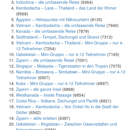
Indochina – die umfassende Reise
(9364)
Kambodscha – Laos – Thailand – das Land der Khmer
(8568)
Ägypten – Höhepunkte mit Nilkreuzfahrt
(8135)
Vietnam – Kambodscha – die umfassende Reise
(7940)
Kanada – die umfassende Reise
(7879)
Südthailand – Tempel, Dschungel und Strand
(7312)
Vietnam – Kambodscha – Thailand – Mini-Gruppe – nur 4-
12 Teilnehmer
(7254)
Usbekistan – Mini-Gruppe – nur 4-12 Teilnehmer
(7165)
Zypern – die umfassende Reise
(7091)
Singapur – Malaysia – Tigerstaaten in den Tropen
(7075)
Namibia – Botswana – Simbabwe – Mini-Gruppe – nur 4-12
Teilnehmer
(6907)
Kuba – Mini-Gruppe – nur 4-12 Teilnehmer
(6897)
Zypern – die ganze Insel
(6868)
Westkanada – Inside Passage
(6854)
Costa Rica – Vulkane, Dschungel und Pazifik
(6821)
Vietnam – Kambodscha – Von Onkel Ho in die Stadt der
Götter
(6562)
Zypern – aktiv erleben
(6387)
Usbekistan – Kirgisistan – Zwischen Oasenstädten und
Schneebergen
(6383)