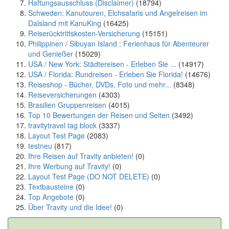
Haftungsausschluss (Disclaimer)
(18794)
Schweden: Kanutouren, Elchsafaris und Angelreisen im
Dalsland mit KanuKing
(16425)
Reiserücktrittskosten-Versicherung
(15151)
Philippinen / Sibuyan Island : Ferienhaus für Abenteurer
und Genießer
(15029)
USA / New York: Städtereisen - Erleben Sie ...
(14917)
USA / Florida: Rundreisen - Erleben Sie Florida!
(14676)
Reiseshop - Bücher, DVDs, Foto und mehr...
(8348)
Reiseversicherungen
(4303)
Brasilien Gruppenreisen
(4015)
Top 10 Bewertungen der Reisen und Seiten
(3492)
travitytravel tag block
(3337)
Layout Test Page
(2083)
testneu
(817)
Ihre Reisen auf Travity anbieten!
(0)
Ihre Werbung auf Travity!
(0)
Layout Test Page (DO NOT DELETE)
(0)
Textbausteine
(0)
Top Angebote
(0)
Über Travity und die Idee!
(0)