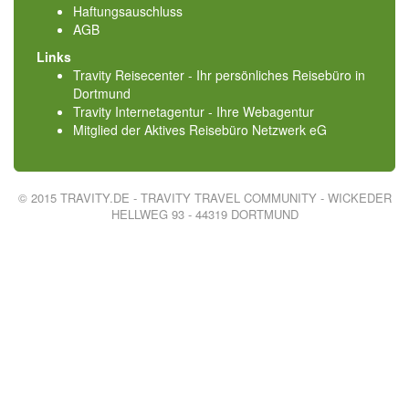
Haftungsauschluss
AGB
Links
Travity Reisecenter - Ihr persönliches Reisebüro in
Dortmund
Travity Internetagentur - Ihre Webagentur
Mitglied der
Aktives Reisebüro Netzwerk eG
© 2015 TRAVITY.DE - TRAVITY TRAVEL COMMUNITY - WICKEDER
HELLWEG 93 - 44319 DORTMUND