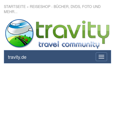
STARTSEITE
» REISESHOP - BÜCHER, DVDS, FOTO UND
MEHR...
travity.de
toggle
navigati