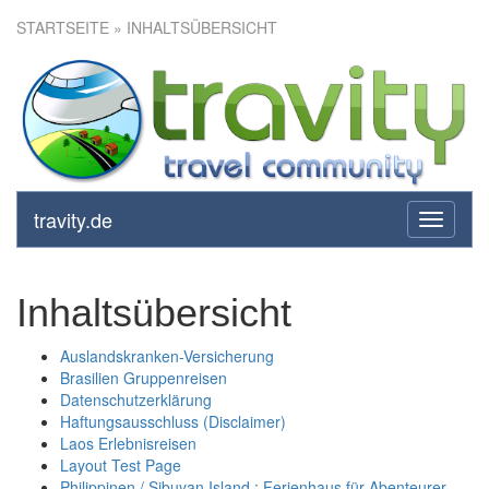
STARTSEITE
» INHALTSÜBERSICHT
travity.de
toggle
navigati
Inhaltsübersicht
Auslandskranken-Versicherung
Brasilien Gruppenreisen
Datenschutzerklärung
Haftungsausschluss (Disclaimer)
Laos Erlebnisreisen
Layout Test Page
Philippinen / Sibuyan Island : Ferienhaus für Abenteurer