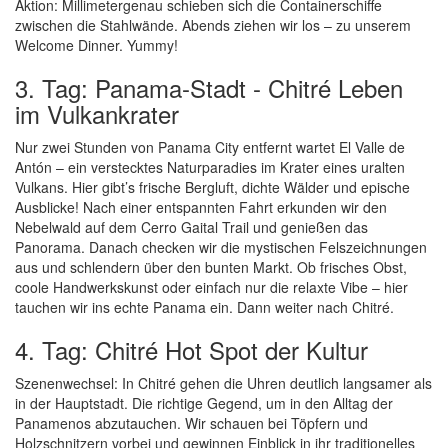
Aktion: Millimetergenau schieben sich die Containerschiffe
zwischen die Stahlwände. Abends ziehen wir los – zu unserem
Welcome Dinner. Yummy!
3. Tag: Panama-Stadt - Chitré Leben
im Vulkankrater
Nur zwei Stunden von Panama City entfernt wartet El Valle de
Antón – ein verstecktes Naturparadies im Krater eines uralten
Vulkans. Hier gibt’s frische Bergluft, dichte Wälder und epische
Ausblicke! Nach einer entspannten Fahrt erkunden wir den
Nebelwald auf dem Cerro Gaital Trail und genießen das
Panorama. Danach checken wir die mystischen Felszeichnungen
aus und schlendern über den bunten Markt. Ob frisches Obst,
coole Handwerkskunst oder einfach nur die relaxte Vibe – hier
tauchen wir ins echte Panama ein. Dann weiter nach Chitré.
4. Tag: Chitré Hot Spot der Kultur
Szenenwechsel: In Chitré gehen die Uhren deutlich langsamer als
in der Hauptstadt. Die richtige Gegend, um in den Alltag der
Panamenos abzutauchen. Wir schauen bei Töpfern und
Holzschnitzern vorbei und gewinnen Einblick in ihr traditionelles