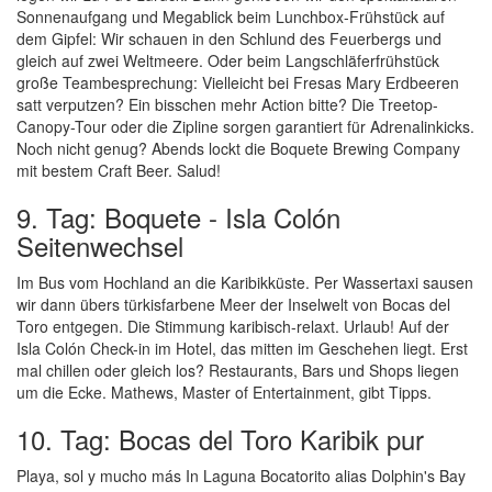
Sonnenaufgang und Megablick beim Lunchbox-Frühstück auf
dem Gipfel: Wir schauen in den Schlund des Feuerbergs und
gleich auf zwei Weltmeere. Oder beim Langschläferfrühstück
große Teambesprechung: Vielleicht bei Fresas Mary Erdbeeren
satt verputzen? Ein bisschen mehr Action bitte? Die Treetop-
Canopy-Tour oder die Zipline sorgen garantiert für Adrenalinkicks.
Noch nicht genug? Abends lockt die Boquete Brewing Company
mit bestem Craft Beer. Salud!
9. Tag: Boquete - Isla Colón
Seitenwechsel
Im Bus vom Hochland an die Karibikküste. Per Wassertaxi sausen
wir dann übers türkisfarbene Meer der Inselwelt von Bocas del
Toro entgegen. Die Stimmung karibisch-relaxt. Urlaub! Auf der
Isla Colón Check-in im Hotel, das mitten im Geschehen liegt. Erst
mal chillen oder gleich los? Restaurants, Bars und Shops liegen
um die Ecke. Mathews, Master of Entertainment, gibt Tipps.
10. Tag: Bocas del Toro Karibik pur
Playa, sol y mucho más In Laguna Bocatorito alias Dolphin's Bay