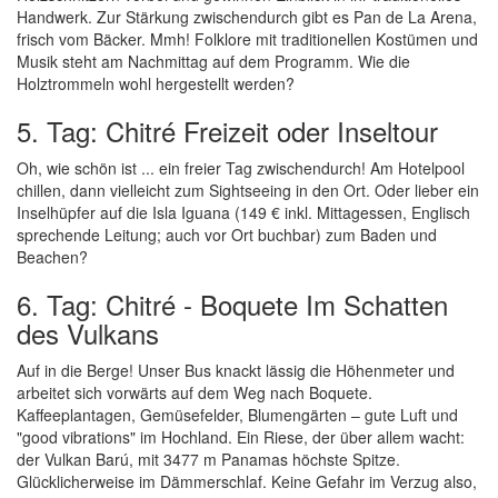
Handwerk. Zur Stärkung zwischendurch gibt es Pan de La Arena,
frisch vom Bäcker. Mmh! Folklore mit traditionellen Kostümen und
Musik steht am Nachmittag auf dem Programm. Wie die
Holztrommeln wohl hergestellt werden?
5. Tag: Chitré Freizeit oder Inseltour
Oh, wie schön ist ... ein freier Tag zwischendurch! Am Hotelpool
chillen, dann vielleicht zum Sightseeing in den Ort. Oder lieber ein
Inselhüpfer auf die Isla Iguana (149 € inkl. Mittagessen, Englisch
sprechende Leitung; auch vor Ort buchbar) zum Baden und
Beachen?
6. Tag: Chitré - Boquete Im Schatten
des Vulkans
Auf in die Berge! Unser Bus knackt lässig die Höhenmeter und
arbeitet sich vorwärts auf dem Weg nach Boquete.
Kaffeeplantagen, Gemüsefelder, Blumengärten – gute Luft und
"good vibrations" im Hochland. Ein Riese, der über allem wacht:
der Vulkan Barú, mit 3477 m Panamas höchste Spitze.
Glücklicherweise im Dämmerschlaf. Keine Gefahr im Verzug also,