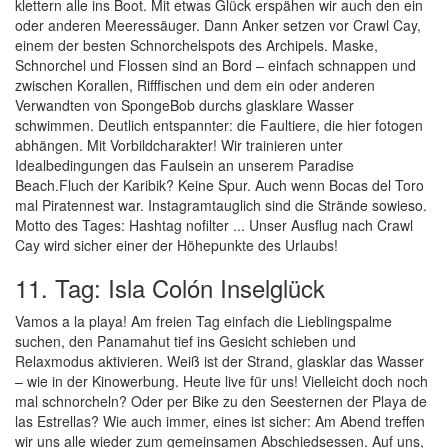
klettern alle ins Boot. Mit etwas Glück erspähen wir auch den ein
oder anderen Meeressäuger. Dann Anker setzen vor Crawl Cay,
einem der besten Schnorchelspots des Archipels. Maske,
Schnorchel und Flossen sind an Bord – einfach schnappen und
zwischen Korallen, Rifffischen und dem ein oder anderen
Verwandten von SpongeBob durchs glasklare Wasser
schwimmen. Deutlich entspannter: die Faultiere, die hier fotogen
abhängen. Mit Vorbildcharakter! Wir trainieren unter
Idealbedingungen das Faulsein an unserem Paradise
Beach.Fluch der Karibik? Keine Spur. Auch wenn Bocas del Toro
mal Piratennest war. Instagramtauglich sind die Strände sowieso.
Motto des Tages: Hashtag nofilter ... Unser Ausflug nach Crawl
Cay wird sicher einer der Höhepunkte des Urlaubs!
11. Tag: Isla Colón Inselglück
Vamos a la playa! Am freien Tag einfach die Lieblingspalme
suchen, den Panamahut tief ins Gesicht schieben und
Relaxmodus aktivieren. Weiß ist der Strand, glasklar das Wasser
– wie in der Kinowerbung. Heute live für uns! Vielleicht doch noch
mal schnorcheln? Oder per Bike zu den Seesternen der Playa de
las Estrellas? Wie auch immer, eines ist sicher: Am Abend treffen
wir uns alle wieder zum gemeinsamen Abschiedsessen. Auf uns,