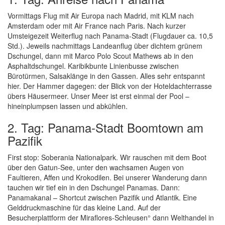
Vormittags Flug mit Air Europa nach Madrid, mit KLM nach
Amsterdam oder mit Air France nach Paris. Nach kurzer
Umsteigezeit Weiterflug nach Panama-Stadt (Flugdauer ca. 10,5
Std.). Jeweils nachmittags Landeanflug über dichtem grünem
Dschungel, dann mit Marco Polo Scout Mathews ab in den
Asphaltdschungel. Karibikbunte Linienbusse zwischen
Bürotürmen, Salsaklänge in den Gassen. Alles sehr entspannt
hier. Der Hammer dagegen: der Blick von der Hoteldachterrasse
übers Häusermeer. Unser Meer ist erst einmal der Pool –
hineinplumpsen lassen und abkühlen.
2. Tag: Panama-Stadt Boomtown am
Pazifik
First stop: Soberania Nationalpark. Wir rauschen mit dem Boot
über den Gatun-See, unter den wachsamen Augen von
Faultieren, Affen und Krokodilen. Bei unserer Wanderung dann
tauchen wir tief ein in den Dschungel Panamas. Dann:
Panamakanal – Shortcut zwischen Pazifik und Atlantik. Eine
Gelddruckmaschine für das kleine Land. Auf der
Besucherplattform der Miraflores-Schleusen° dann Welthandel in