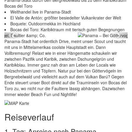
Panama-Stadt durch den Bergnebelwald bis zu dem Karibiktraum
Bocas del Toro
Welthandel live in Panama-Stadt
El Valle de Antón: größter besiedelter Vulkankrater der Welt
Boquete: Outdoormekka im Hochland
Panama – Bei Göttervogel, Faultier & Co.
Bocas del Toro: Karibiktraum mit tierisch guten Begegnungen
Previous
Next
Panama-Stadt hat ordentlich Drive, meint unser Scout und taucht
mit uns in Mittelamerikas coolste Hauptstadt ein. Dann
Vollbremsung! Relaxt wie in einer Hängematte schaukeln wir
zwischen Pazifik und Karibik, zwischen Dschungelgrün und
Karibikblau. Immer ganz nah dran am Leben der Locals wie
Holzschnitzern und Töpfern. Natur pur bei den Göttervögeln im
Bergnebelwald und vielleicht auch auf dem Vulkan Barú? Gegen
Ende steuert unser Boot direkt auf die Trauminseln von Bocas del
Toro zu, wo nicht nur die Faultiere lässig abhängen. Dazwischen
immer wieder Beach Fun und Nightlife!
Reiseverlauf
1. Tag: Anreise nach Panama