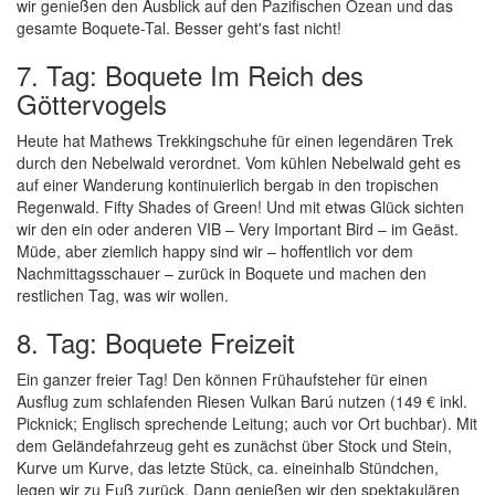
wir genießen den Ausblick auf den Pazifischen Ozean und das
gesamte Boquete-Tal. Besser geht's fast nicht!
7. Tag: Boquete Im Reich des
Göttervogels
Heute hat Mathews Trekkingschuhe für einen legendären Trek
durch den Nebelwald verordnet. Vom kühlen Nebelwald geht es
auf einer Wanderung kontinuierlich bergab in den tropischen
Regenwald. Fifty Shades of Green! Und mit etwas Glück sichten
wir den ein oder anderen VIB – Very Important Bird – im Geäst.
Müde, aber ziemlich happy sind wir – hoffentlich vor dem
Nachmittagsschauer – zurück in Boquete und machen den
restlichen Tag, was wir wollen.
8. Tag: Boquete Freizeit
Ein ganzer freier Tag! Den können Frühaufsteher für einen
Ausflug zum schlafenden Riesen Vulkan Barú nutzen (149 € inkl.
Picknick; Englisch sprechende Leitung; auch vor Ort buchbar). Mit
dem Geländefahrzeug geht es zunächst über Stock und Stein,
Kurve um Kurve, das letzte Stück, ca. eineinhalb Stündchen,
legen wir zu Fuß zurück. Dann genießen wir den spektakulären