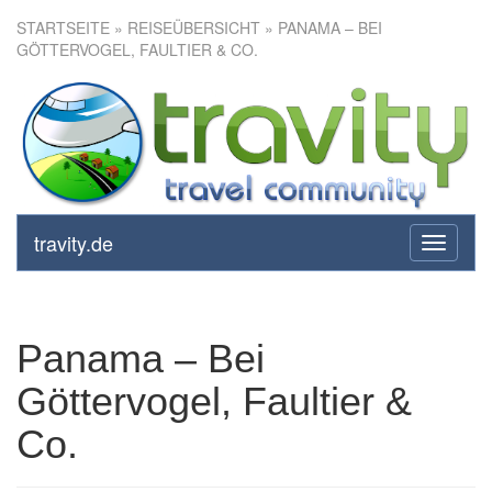
STARTSEITE
»
REISEÜBERSICHT
» PANAMA – BEI
GÖTTERVOGEL, FAULTIER & CO.
Panama – Bei Göttervogel,
Faultier & Co.
travity.de
toggle
navigati
Panama – Bei
Göttervogel, Faultier &
Co.