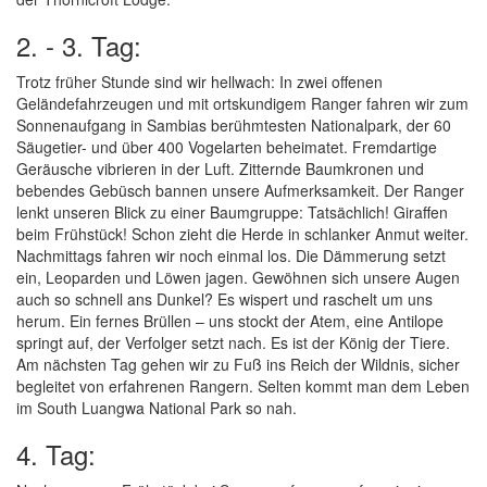
2. - 3. Tag:
Trotz früher Stunde sind wir hellwach: In zwei offenen
Geländefahrzeugen und mit ortskundigem Ranger fahren wir zum
Sonnenaufgang in Sambias berühmtesten Nationalpark, der 60
Säugetier- und über 400 Vogelarten beheimatet. Fremdartige
Geräusche vibrieren in der Luft. Zitternde Baumkronen und
bebendes Gebüsch bannen unsere Aufmerksamkeit. Der Ranger
lenkt unseren Blick zu einer Baumgruppe: Tatsächlich! Giraffen
beim Frühstück! Schon zieht die Herde in schlanker Anmut weiter.
Nachmittags fahren wir noch einmal los. Die Dämmerung setzt
ein, Leoparden und Löwen jagen. Gewöhnen sich unsere Augen
auch so schnell ans Dunkel? Es wispert und raschelt um uns
herum. Ein fernes Brüllen – uns stockt der Atem, eine Antilope
springt auf, der Verfolger setzt nach. Es ist der König der Tiere.
Am nächsten Tag gehen wir zu Fuß ins Reich der Wildnis, sicher
begleitet von erfahrenen Rangern. Selten kommt man dem Leben
im South Luangwa National Park so nah.
4. Tag: