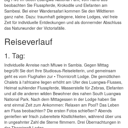
beobachten Sie Flusspferde, Krokodile und Elefanten am
Sambesi. Bei einer Wandersafari kommen Sie den Wildtieren
ganz nahe. Dazu: traumhaft gelegene, kleine Lodges, viel freie
Zeit für individuelle Entdeckungen und als donnernder Abschluss
das Naturwunder der Victoriafälle.
Reiseverlauf
1. Tag:
Individuelle Anreise nach Mfuwe in Sambia. Gegen Mittag
begrüßt Sie dort Ihre Studiosus-Reiseleiterin, und gemeinsam
geht es vom Flughafen zur • Thornicroft Lodge. Die gemütlichen
Chalets à l‘africaine liegen erhöht am Ufer des Luangwa-Flusses,
Heimat suhlender Flusspferde, Wasserstelle für Zebras, Elefanten
und all die anderen wilden Bewohner des nahen South Luangwa
National Park. Nach dem Mittagessen in der Lodge haben Sie
erst einmal Zeit zum Ankommen: Relaxen am Pool? Das Leben
am Fluss beobachten? Die ersten Fotos schießen? Abends
genießen wir frisch zubereitete Köstlichkeiten, während über uns
in ungeahnter Zahl die Sterne flimmern. Drei Übernachtungen in
der Thornicroft Lodge.