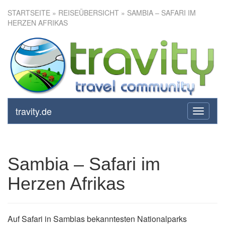
STARTSEITE
»
REISEÜBERSICHT
» SAMBIA – SAFARI IM
HERZEN AFRIKAS
Sambia – Safari im Herzen
Afrikas
travity.de
toggle
navigati
Sambia – Safari im
Herzen Afrikas
Auf Safari in Sambias bekanntesten Nationalparks