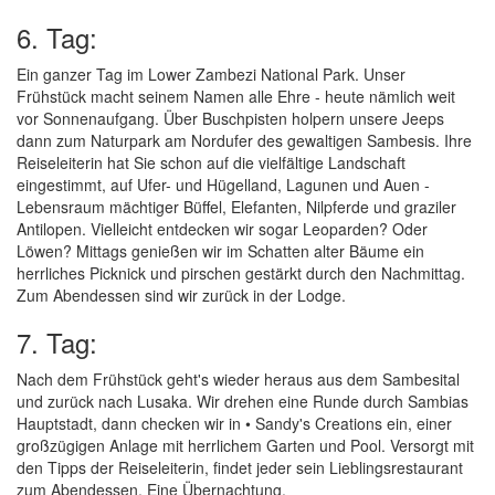
6. Tag:
Ein ganzer Tag im Lower Zambezi National Park. Unser
Frühstück macht seinem Namen alle Ehre - heute nämlich weit
vor Sonnenaufgang. Über Buschpisten holpern unsere Jeeps
dann zum Naturpark am Nordufer des gewaltigen Sambesis. Ihre
Reiseleiterin hat Sie schon auf die vielfältige Landschaft
eingestimmt, auf Ufer- und Hügelland, Lagunen und Auen -
Lebensraum mächtiger Büffel, Elefanten, Nilpferde und graziler
Antilopen. Vielleicht entdecken wir sogar Leoparden? Oder
Löwen? Mittags genießen wir im Schatten alter Bäume ein
herrliches Picknick und pirschen gestärkt durch den Nachmittag.
Zum Abendessen sind wir zurück in der Lodge.
7. Tag:
Nach dem Frühstück geht's wieder heraus aus dem Sambesital
und zurück nach Lusaka. Wir drehen eine Runde durch Sambias
Hauptstadt, dann checken wir in • Sandy's Creations ein, einer
großzügigen Anlage mit herrlichem Garten und Pool. Versorgt mit
den Tipps der Reiseleiterin, findet jeder sein Lieblingsrestaurant
zum Abendessen. Eine Übernachtung.