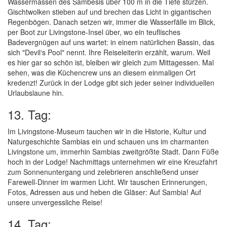
Wassermassen des Sambesis über 100 m in die Tiefe stürzen.
Gischtwolken stieben auf und brechen das Licht in gigantischen
Regenbögen. Danach setzen wir, immer die Wasserfälle im Blick,
per Boot zur Livingstone-Insel über, wo ein teuflisches
Badevergnügen auf uns wartet: in einem natürlichen Bassin, das
sich "Devil‘s Pool" nennt. Ihre Reiseleiterin erzählt, warum. Weil
es hier gar so schön ist, bleiben wir gleich zum Mittagessen. Mal
sehen, was die Küchencrew uns an diesem einmaligen Ort
kredenzt! Zurück in der Lodge gibt sich jeder seiner individuellen
Urlaubslaune hin.
13. Tag:
Im Livingstone-Museum tauchen wir in die Historie, Kultur und
Naturgeschichte Sambias ein und schauen uns im charmanten
Livingstone um, immerhin Sambias zweitgrößte Stadt. Dann Füße
hoch in der Lodge! Nachmittags unternehmen wir eine Kreuzfahrt
zum Sonnenuntergang und zelebrieren anschließend unser
Farewell-Dinner im warmen Licht. Wir tauschen Erinnerungen,
Fotos, Adressen aus und heben die Gläser: Auf Sambia! Auf
unsere unvergessliche Reise!
14. Tag: