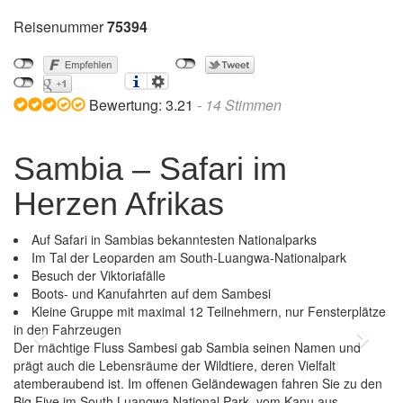
Reisenummer
75394
Bewertung:
3.21
-
14
Stimmen
Sambia – Safari im
Herzen Afrikas
Auf Safari in Sambias bekanntesten Nationalparks
Im Tal der Leoparden am South-Luangwa-Nationalpark
Besuch der Viktoriafälle
Boots- und Kanufahrten auf dem Sambesi
Kleine Gruppe mit maximal 12 Teilnehmern, nur Fensterplätze
in den Fahrzeugen
Previous
Next
Der mächtige Fluss Sambesi gab Sambia seinen Namen und
prägt auch die Lebensräume der Wildtiere, deren Vielfalt
atemberaubend ist. Im offenen Geländewagen fahren Sie zu den
Big Five im South Luangwa National Park, vom Kanu aus