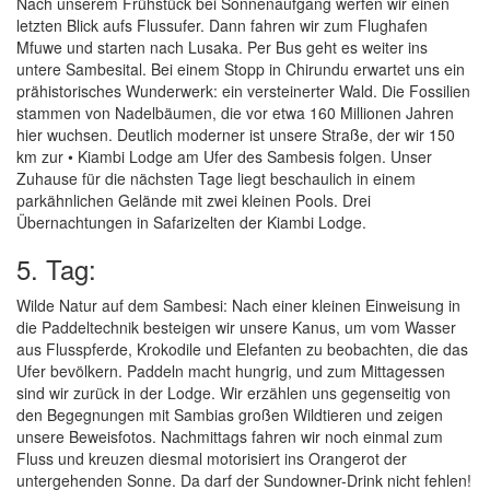
Nach unserem Frühstück bei Sonnenaufgang werfen wir einen
letzten Blick aufs Flussufer. Dann fahren wir zum Flughafen
Mfuwe und starten nach Lusaka. Per Bus geht es weiter ins
untere Sambesital. Bei einem Stopp in Chirundu erwartet uns ein
prähistorisches Wunderwerk: ein versteinerter Wald. Die Fossilien
stammen von Nadelbäumen, die vor etwa 160 Millionen Jahren
hier wuchsen. Deutlich moderner ist unsere Straße, der wir 150
km zur • Kiambi Lodge am Ufer des Sambesis folgen. Unser
Zuhause für die nächsten Tage liegt beschaulich in einem
parkähnlichen Gelände mit zwei kleinen Pools. Drei
Übernachtungen in Safarizelten der Kiambi Lodge.
5. Tag:
Wilde Natur auf dem Sambesi: Nach einer kleinen Einweisung in
die Paddeltechnik besteigen wir unsere Kanus, um vom Wasser
aus Flusspferde, Krokodile und Elefanten zu beobachten, die das
Ufer bevölkern. Paddeln macht hungrig, und zum Mittagessen
sind wir zurück in der Lodge. Wir erzählen uns gegenseitig von
den Begegnungen mit Sambias großen Wildtieren und zeigen
unsere Beweisfotos. Nachmittags fahren wir noch einmal zum
Fluss und kreuzen diesmal motorisiert ins Orangerot der
untergehenden Sonne. Da darf der Sundowner-Drink nicht fehlen!