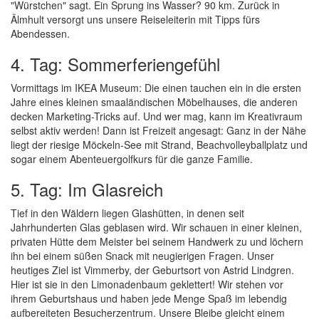
"Würstchen" sagt. Ein Sprung ins Wasser? 90 km. Zurück in
Älmhult versorgt uns unsere Reiseleiterin mit Tipps fürs
Abendessen.
4. Tag: Sommerferiengefühl
Vormittags im IKEA Museum: Die einen tauchen ein in die ersten
Jahre eines kleinen smaaländischen Möbelhauses, die anderen
decken Marketing-Tricks auf. Und wer mag, kann im Kreativraum
selbst aktiv werden! Dann ist Freizeit angesagt: Ganz in der Nähe
liegt der riesige Möckeln-See mit Strand, Beachvolleyballplatz und
sogar einem Abenteuergolfkurs für die ganze Familie.
5. Tag: Im Glasreich
Tief in den Wäldern liegen Glashütten, in denen seit
Jahrhunderten Glas geblasen wird. Wir schauen in einer kleinen,
privaten Hütte dem Meister bei seinem Handwerk zu und löchern
ihn bei einem süßen Snack mit neugierigen Fragen. Unser
heutiges Ziel ist Vimmerby, der Geburtsort von Astrid Lindgren.
Hier ist sie in den Limonadenbaum geklettert! Wir stehen vor
ihrem Geburtshaus und haben jede Menge Spaß im lebendig
aufbereiteten Besucherzentrum. Unsere Bleibe gleicht einem