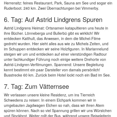
Herrensitz: feines Restaurant, Park, Sauna am See und sogar ein
Ruderboot. 240 km. Zwei Übernachtungen bei Vimmerby.
6. Tag: Auf Astrid Lindgrens Spuren
Astrid Lindgrens Heimat: Ortsnamen katapultieren uns heute in
ihre Bücher. Lönneberga und Bullerbü gibt es wirklich! Wir
entdecken Katthult, das Anwesen, in dem die Michel-Filme
gedreht wurden. Hier sieht alles aus wie zu Michels Zeiten, und
im Schuppen entdecken wir seine Holzfiguren. In Mariannelund
steigen wir um und entdecken auf einer vierstündigen Radtour
unter fachkundiger Führung noch einige weitere Drehorte von
Astrid-Lindgren-Verfilmungen. Spannend: Unsere Begleitung
kennt bestimmt ein paar Darsteller von damals persönlich!
Busstrecke 60 km. Zurück beim Hotel lockt noch ein Bad im See.
7. Tag: Zum Vätternsee
Wir verlassen unsere kleine Residenz, um ins Tierreich
Schwedens zu reisen: In einem Elchpark kommen wir in
umgebauten Jagdwagen Elchen so nah, dass wir ihren Atem
spüren können. Nach so viel Spannung grillen wir uns Würstchen
und Stockbrot. Weiter rollt der Bus, während unsere Reiseleiterin