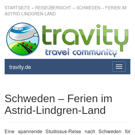
STARTSEITE
»
REISEÜBERSICHT
» SCHWEDEN – FERIEN IM
ASTRID-LINDGREN-LAND
Schweden – Ferien im Astrid-
Lindgren-Land
travity.de
toggle
navigati
Schweden – Ferien im
Astrid-Lindgren-Land
Eine spannende Studiosus-Reise nach Schweden für