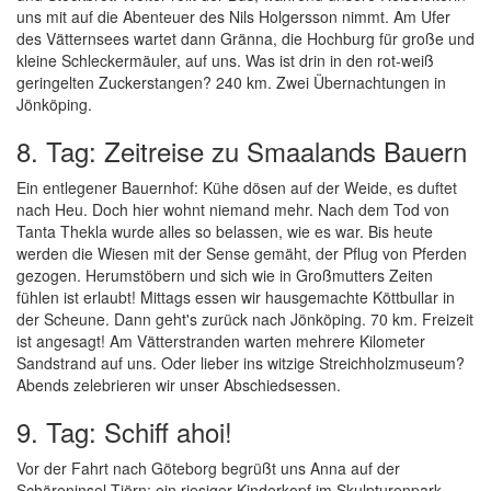
uns mit auf die Abenteuer des Nils Holgersson nimmt. Am Ufer
des Vätternsees wartet dann Gränna, die Hochburg für große und
kleine Schleckermäuler, auf uns. Was ist drin in den rot-weiß
geringelten Zuckerstangen? 240 km. Zwei Übernachtungen in
Jönköping.
8. Tag: Zeitreise zu Smaalands Bauern
Ein entlegener Bauernhof: Kühe dösen auf der Weide, es duftet
nach Heu. Doch hier wohnt niemand mehr. Nach dem Tod von
Tanta Thekla wurde alles so belassen, wie es war. Bis heute
werden die Wiesen mit der Sense gemäht, der Pflug von Pferden
gezogen. Herumstöbern und sich wie in Großmutters Zeiten
fühlen ist erlaubt! Mittags essen wir hausgemachte Köttbullar in
der Scheune. Dann geht's zurück nach Jönköping. 70 km. Freizeit
ist angesagt! Am Vätterstranden warten mehrere Kilometer
Sandstrand auf uns. Oder lieber ins witzige Streichholzmuseum?
Abends zelebrieren wir unser Abschiedsessen.
9. Tag: Schiff ahoi!
Vor der Fahrt nach Göteborg begrüßt uns Anna auf der
Schäreninsel Tjörn: ein riesiger Kinderkopf im Skulpturenpark