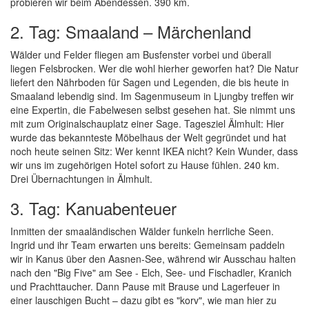
probieren wir beim Abendessen. 390 km.
2. Tag: Smaaland – Märchenland
Wälder und Felder fliegen am Busfenster vorbei und überall
liegen Felsbrocken. Wer die wohl hierher geworfen hat? Die Natur
liefert den Nährboden für Sagen und Legenden, die bis heute in
Smaaland lebendig sind. Im Sagenmuseum in Ljungby treffen wir
eine Expertin, die Fabelwesen selbst gesehen hat. Sie nimmt uns
mit zum Originalschauplatz einer Sage. Tagesziel Älmhult: Hier
wurde das bekannteste Möbelhaus der Welt gegründet und hat
noch heute seinen Sitz: Wer kennt IKEA nicht? Kein Wunder, dass
wir uns im zugehörigen Hotel sofort zu Hause fühlen. 240 km.
Drei Übernachtungen in Älmhult.
3. Tag: Kanuabenteuer
Inmitten der smaaländischen Wälder funkeln herrliche Seen.
Ingrid und ihr Team erwarten uns bereits: Gemeinsam paddeln
wir in Kanus über den Aasnen-See, während wir Ausschau halten
nach den "Big Five" am See - Elch, See- und Fischadler, Kranich
und Prachttaucher. Dann Pause mit Brause und Lagerfeuer in
einer lauschigen Bucht – dazu gibt es "korv", wie man hier zu