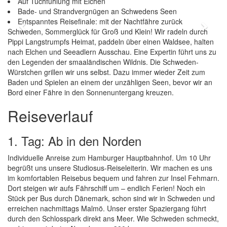
Auf Tuchfühlung mit Elchen
Bade- und Strandvergnügen an Schwedens Seen
Entspanntes Reisefinale: mit der Nachtfähre zurück
Previous
Next
Schweden, Sommerglück für Groß und Klein! Wir radeln durch
Pippi Langstrumpfs Heimat, paddeln über einen Waldsee, halten
nach Elchen und Seeadlern Ausschau. Eine Expertin führt uns zu
den Legenden der smaaländischen Wildnis. Die Schweden-
Würstchen grillen wir uns selbst. Dazu immer wieder Zeit zum
Baden und Spielen an einem der unzähligen Seen, bevor wir an
Bord einer Fähre in den Sonnenuntergang kreuzen.
Reiseverlauf
1. Tag: Ab in den Norden
Individuelle Anreise zum Hamburger Hauptbahnhof. Um 10 Uhr
begrüßt uns unsere Studiosus-Reiseleiterin. Wir machen es uns
im komfortablen Reisebus bequem und fahren zur Insel Fehmarn.
Dort steigen wir aufs Fährschiff um – endlich Ferien! Noch ein
Stück per Bus durch Dänemark, schon sind wir in Schweden und
erreichen nachmittags Malmö. Unser erster Spaziergang führt
durch den Schlosspark direkt ans Meer. Wie Schweden schmeckt,