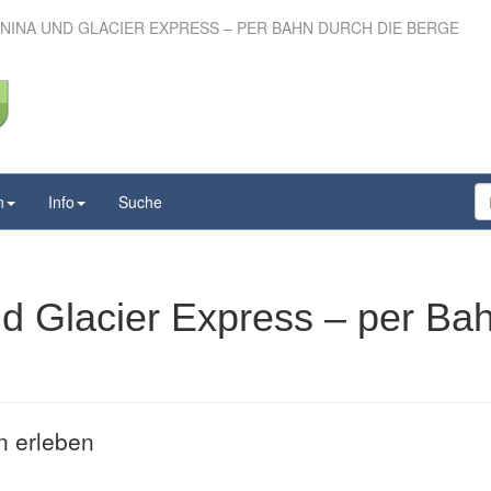
NINA UND GLACIER EXPRESS – PER BAHN DURCH DIE BERGE
Bernina und Glacier
r Bahn durch die Berge
n
Info
Suche
d Glacier Express – per Ba
n erleben