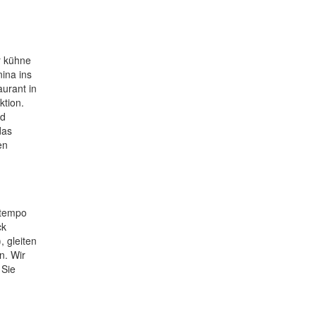
r kühne
ina ins
urant in
ktion.
nd
das
en
rtempo
ck
 gleiten
n. Wir
 Sie