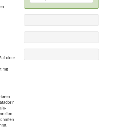
en –
Auf einer
t mit
zieren
atadorin
ala-
mreifen
erühmten
mmt,