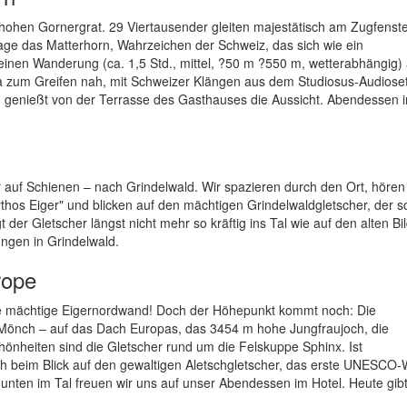
hohen Gornergrat. 29 Viertausender gleiten majestätisch am Zugfenst
Frage das Matterhorn, Wahrzeichen der Schweiz, das sich wie ein
leinen Wanderung (ca. 1,5 Std., mittel, ?50 m ?550 m, wetterabhängig)
 zum Greifen nah, mit Schweizer Klängen aus dem Studiosus-Audioset
t, genießt von der Terrasse des Gasthauses die Aussicht. Abendessen 
auf Schienen – nach Grindelwald. Wir spazieren durch den Ort, hören
s Eiger" und blicken auf den mächtigen Grindelwaldgletscher, der s
der Gletscher längst nicht mehr so kräftig ins Tal wie auf den alten Bi
ngen in Grindelwald.
rope
die mächtige Eigernordwand! Doch der Höhepunkt kommt noch: Die
 Mönch – auf das Dach Europas, das 3454 m hohe Jungfraujoch, die
hönheiten sind die Gletscher rund um die Felskuppe Sphinx. Ist
ch beim Blick auf den gewaltigen Aletschgletscher, das erste UNESCO-
r unten im Tal freuen wir uns auf unser Abendessen im Hotel. Heute gib