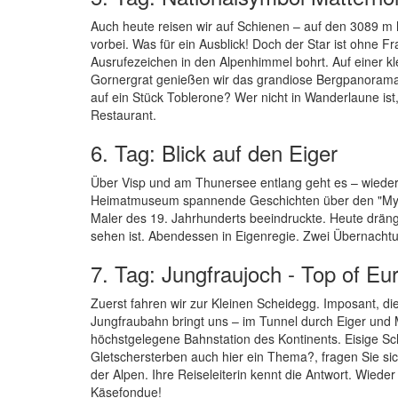
Auch heute reisen wir auf Schienen – auf den 3089 m 
vorbei. Was für ein Ausblick! Doch der Star ist ohne 
Ausrufezeichen in den Alpenhimmel bohrt. Auf einer k
Gornergrat genießen wir das grandiose Bergpanorama
auf ein Stück Toblerone? Wer nicht in Wanderlaune is
Restaurant.
6. Tag: Blick auf den Eiger
Über Visp und am Thunersee entlang geht es – wieder 
Heimatmuseum spannende Geschichten über den "Mytho
Maler des 19. Jahrhunderts beeindruckte. Heute drängt 
sehen ist. Abendessen in Eigenregie. Zwei Übernachtu
7. Tag: Jungfraujoch - Top of Eu
Zuerst fahren wir zur Kleinen Scheidegg. Imposant, 
Jungfraubahn bringt uns – im Tunnel durch Eiger und
höchstgelegene Bahnstation des Kontinents. Eisige Sc
Gletschersterben auch hier ein Thema?, fragen Sie si
der Alpen. Ihre Reiseleiterin kennt die Antwort. Wiede
Käsefondue!