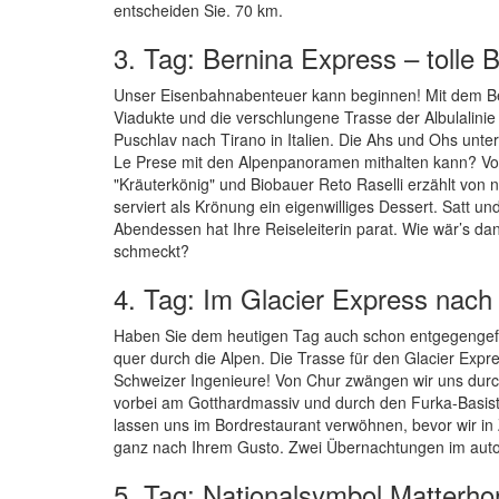
entscheiden Sie. 70 km.
3. Tag: Bernina Express – tolle B
Unser Eisenbahnabenteuer kann beginnen! Mit dem B
Viadukte und die verschlungene Trasse der Albulalini
Puschlav nach Tirano in Italien. Die Ahs und Ohs unt
Le Prese mit den Alpenpanoramen mithalten kann? Vom
"Kräuterkönig" und Biobauer Reto Raselli erzählt von 
serviert als Krönung ein eigenwilliges Dessert. Satt un
Abendessen hat Ihre Reiseleiterin parat. Wie wär’s d
schmeckt?
4. Tag: Im Glacier Express nach
Haben Sie dem heutigen Tag auch schon entgegengefi
quer durch die Alpen. Die Trasse für den Glacier Expr
Schweizer Ingenieure! Von Chur zwängen wir uns durc
vorbei am Gotthardmassiv und durch den Furka-Basis
lassen uns im Bordrestaurant verwöhnen, bevor wir in
ganz nach Ihrem Gusto. Zwei Übernachtungen im auto
5. Tag: Nationalsymbol Matterho