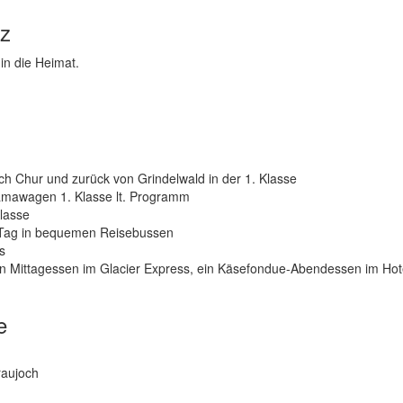
iz
in die Heimat.
h Chur und zurück von Grindelwald in der 1. Klasse
ramawagen 1. Klasse lt. Programm
Klasse
 Tag in bequemen Reisebussen
s
in Mittagessen im Glacier Express, ein Käsefondue-Abendessen im Hot
e
raujoch