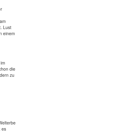
er
 am
. Lust
in einem
 im
chon die
ldern zu
Welterbe
t es