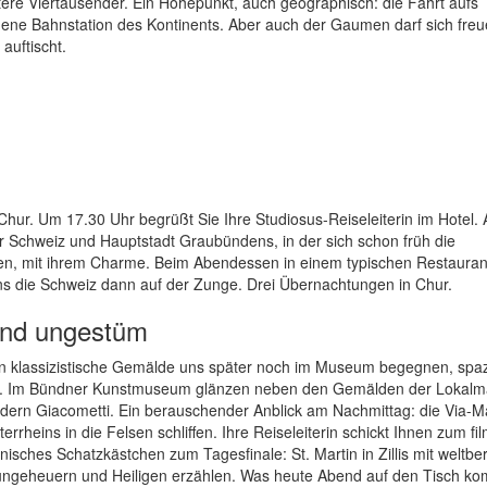
ere Viertausender. Ein Höhepunkt, auch geographisch: die Fahrt aufs
ene Bahnstation des Kontinents. Aber auch der Gaumen darf sich freu
auftischt.
ur. Um 17.30 Uhr begrüßt Sie Ihre Studiosus-Reiseleiterin im Hotel. 
er Schweiz und Hauptstadt Graubündens, in der sich schon früh die
n, mit ihrem Charme. Beim Abendessen in einem typischen Restauran
ns die Schweiz dann auf der Zunge. Drei Übernachtungen in Chur.
 und ungestüm
n klassizistische Gemälde uns später noch im Museum begegnen, spa
adt . Im Bündner Kunstmuseum glänzen neben den Gemälden der Lokalm
ern Giacometti. Ein berauschender Anblick am Nachmittag: die Via-M
rrheins in die Felsen schliffen. Ihre Reiseleiterin schickt Ihnen zum fil
isches Schatzkästchen zum Tagesfinale: St. Martin in Zillis mit weltb
eeungeheuern und Heiligen erzählen. Was heute Abend auf den Tisch ko