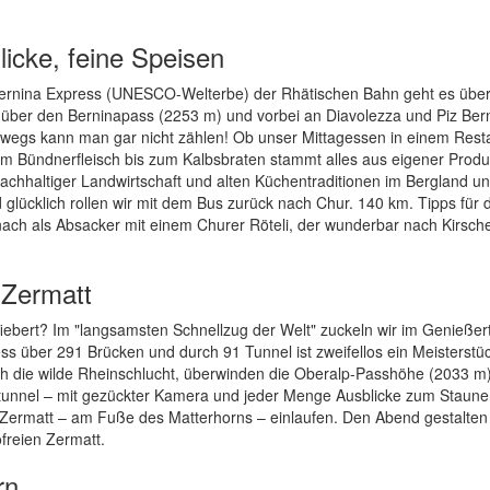
licke, feine Speisen
ernina Express (UNESCO-Welterbe) der Rhätischen Bahn geht es übe
e über den Berninapass (2253 m) und vorbei an Diavolezza und Piz Bern
erwegs kann man gar nicht zählen! Ob unser Mittagessen in einem Resta
 Bündnerfleisch bis zum Kalbsbraten stammt alles aus eigener Produ
nachhaltiger Landwirtschaft und alten Küchentraditionen im Bergland u
d glücklich rollen wir mit dem Bus zurück nach Chur. 140 km. Tipps für 
anach als Absacker mit einem Churer Röteli, der wunderbar nach Kirsch
 Zermatt
ebert? Im "langsamsten Schnellzug der Welt" zuckeln wir im Genieße
ess über 291 Brücken und durch 91 Tunnel ist zweifellos ein Meisterstü
h die wilde Rheinschlucht, überwinden die Oberalp-Passhöhe (2033 m),
tunnel – mit gezückter Kamera und jeder Menge Ausblicke zum Staune
 Zermatt – am Fuße des Matterhorns – einlaufen. Den Abend gestalten
freien Zermatt.
rn