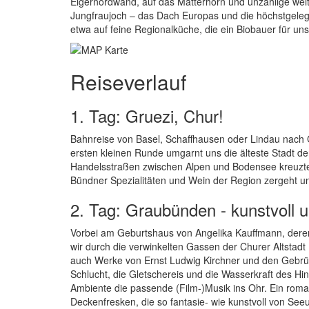
Eigernordwand, auf das Matterhorn und unzählige weit
Jungfraujoch – das Dach Europas und die höchstgeleg
etwa auf feine Regionalküche, die ein Biobauer für uns 
Reiseverlauf
1. Tag: Gruezi, Chur!
Bahnreise von Basel, Schaffhausen oder Lindau nach Ch
ersten kleinen Runde umgarnt uns die älteste Stadt d
Handelsstraßen zwischen Alpen und Bodensee kreuzte
Bündner Spezialitäten und Wein der Region zergeht u
2. Tag: Graubünden - kunstvoll
Vorbei am Geburtshaus von Angelika Kauffmann, dere
wir durch die verwinkelten Gassen der Churer Altst
auch Werke von Ernst Ludwig Kirchner und den Gebrüd
Schlucht, die Gletschereis und die Wasserkraft des Hinte
Ambiente die passende (Film-)Musik ins Ohr. Ein roman
Deckenfresken, die so fantasie- wie kunstvoll von S