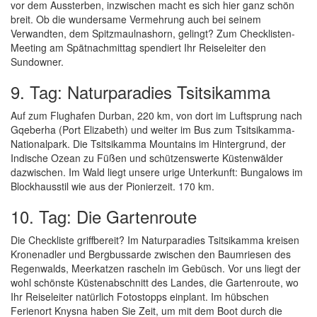
vor dem Aussterben, inzwischen macht es sich hier ganz schön
breit. Ob die wundersame Vermehrung auch bei seinem
Verwandten, dem Spitzmaulnashorn, gelingt? Zum Checklisten-
Meeting am Spätnachmittag spendiert Ihr Reiseleiter den
Sundowner.
9. Tag: Naturparadies Tsitsikamma
Auf zum Flughafen Durban, 220 km, von dort im Luftsprung nach
Gqeberha (Port Elizabeth) und weiter im Bus zum Tsitsikamma-
Nationalpark. Die Tsitsikamma Mountains im Hintergrund, der
Indische Ozean zu Füßen und schützenswerte Küstenwälder
dazwischen. Im Wald liegt unsere urige Unterkunft: Bungalows im
Blockhausstil wie aus der Pionierzeit. 170 km.
10. Tag: Die Gartenroute
Die Checkliste griffbereit? Im Naturparadies Tsitsikamma kreisen
Kronenadler und Bergbussarde zwischen den Baumriesen des
Regenwalds, Meerkatzen rascheln im Gebüsch. Vor uns liegt der
wohl schönste Küstenabschnitt des Landes, die Gartenroute, wo
Ihr Reiseleiter natürlich Fotostopps einplant. Im hübschen
Ferienort Knysna haben Sie Zeit, um mit dem Boot durch die