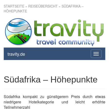
STARTSEITE
»
REISEÜBERSICHT
» SÜDAFRIKA –
HÖHEPUNKTE
Südafrika – Höhepunkte
travity.de
toggle
navigati
Südafrika – Höhepunkte
Südafrika kompakt zu günstigerem Preis durch etwas
niedrigere Hotelkategorie und leicht erhöhte
Teilnehmerzahl