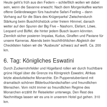
Heute geht’s früh aus den Federn – schließlich wollen wir dabei
sein, wenn die Savanne erwacht. Nach dem Morgenkaffee warten
offene Geländewagen fürs hautnahe Safari-Feeling – dann
Vorhang auf für die Stars des Krügerparks! Zwischendurch
Stärkung beim Buschfrühstück unter freiem Himmel, danach
weiter auf den Spuren der Big Five – Nashorn, Elefant, Löwe,
Leopard und Büffel, die hinter jedem Busch lauern könnten.
Ziemlich sicher posieren Impalas, Kudus, Giraffen und Paviane für
unsere Kameras. Abends beim feuchtfröhlichen Abgleich der
Checklisten haben wir die "Ausbeute" schwarz auf weiß. Ca. 200
km.
6. Tag: Königliches Eswatini
Durch Zuckerrohrfelder und Hügelland rollen wir durch fruchtbare
grüne Hügel über die Grenze ins Königreich Eswatini, Afrikas
letzte absolutistische Monarchie. Ein Puppenstubenland mit
dramatisch schönen Bilderbuchlandschaften und freundlichen
Menschen. Vom nicht immer so freundlichen Regime des
Monarchen erzählt Ihr Reiseleiter unterwegs. Den Rest des
Nachmittags lassen wir es uns in unserem Hotel gut gehen. 310
km.