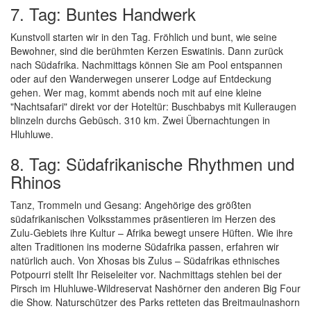
7. Tag: Buntes Handwerk
Kunstvoll starten wir in den Tag. Fröhlich und bunt, wie seine
Bewohner, sind die berühmten Kerzen Eswatinis. Dann zurück
nach Südafrika. Nachmittags können Sie am Pool entspannen
oder auf den Wanderwegen unserer Lodge auf Entdeckung
gehen. Wer mag, kommt abends noch mit auf eine kleine
"Nachtsafari" direkt vor der Hoteltür: Buschbabys mit Kulleraugen
blinzeln durchs Gebüsch. 310 km. Zwei Übernachtungen in
Hluhluwe.
8. Tag: Südafrikanische Rhythmen und
Rhinos
Tanz, Trommeln und Gesang: Angehörige des größten
südafrikanischen Volksstammes präsentieren im Herzen des
Zulu-Gebiets ihre Kultur – Afrika bewegt unsere Hüften. Wie ihre
alten Traditionen ins moderne Südafrika passen, erfahren wir
natürlich auch. Von Xhosas bis Zulus – Südafrikas ethnisches
Potpourri stellt Ihr Reiseleiter vor. Nachmittags stehlen bei der
Pirsch im Hluhluwe-Wildreservat Nashörner den anderen Big Four
die Show. Naturschützer des Parks retteten das Breitmaulnashorn