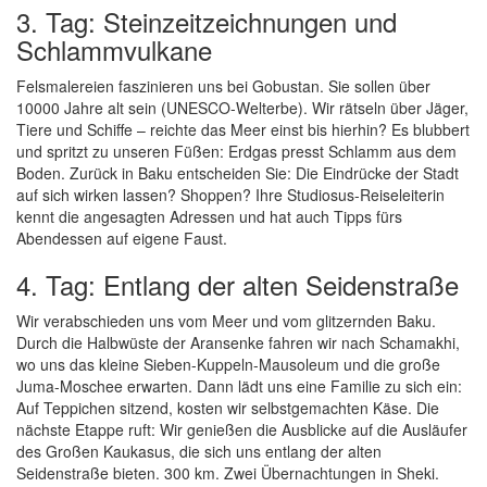
3. Tag: Steinzeitzeichnungen und
Schlammvulkane
Felsmalereien faszinieren uns bei Gobustan. Sie sollen über
10000 Jahre alt sein (UNESCO-Welterbe). Wir rätseln über Jäger,
Tiere und Schiffe – reichte das Meer einst bis hierhin? Es blubbert
und spritzt zu unseren Füßen: Erdgas presst Schlamm aus dem
Boden. Zurück in Baku entscheiden Sie: Die Eindrücke der Stadt
auf sich wirken lassen? Shoppen? Ihre Studiosus-Reiseleiterin
kennt die angesagten Adressen und hat auch Tipps fürs
Abendessen auf eigene Faust.
4. Tag: Entlang der alten Seidenstraße
Wir verabschieden uns vom Meer und vom glitzernden Baku.
Durch die Halbwüste der Aransenke fahren wir nach Schamakhi,
wo uns das kleine Sieben-Kuppeln-Mausoleum und die große
Juma-Moschee erwarten. Dann lädt uns eine Familie zu sich ein:
Auf Teppichen sitzend, kosten wir selbstgemachten Käse. Die
nächste Etappe ruft: Wir genießen die Ausblicke auf die Ausläufer
des Großen Kaukasus, die sich uns entlang der alten
Seidenstraße bieten. 300 km. Zwei Übernachtungen in Sheki.