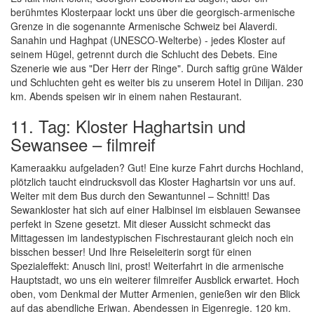
berühmtes Klosterpaar lockt uns über die georgisch-armenische
Grenze in die sogenannte Armenische Schweiz bei Alaverdi.
Sanahin und Haghpat (UNESCO-Welterbe) - jedes Kloster auf
seinem Hügel, getrennt durch die Schlucht des Debets. Eine
Szenerie wie aus "Der Herr der Ringe". Durch saftig grüne Wälder
und Schluchten geht es weiter bis zu unserem Hotel in Dilijan. 230
km. Abends speisen wir in einem nahen Restaurant.
11. Tag: Kloster Haghartsin und
Sewansee – filmreif
Kameraakku aufgeladen? Gut! Eine kurze Fahrt durchs Hochland,
plötzlich taucht eindrucksvoll das Kloster Haghartsin vor uns auf.
Weiter mit dem Bus durch den Sewantunnel – Schnitt! Das
Sewankloster hat sich auf einer Halbinsel im eisblauen Sewansee
perfekt in Szene gesetzt. Mit dieser Aussicht schmeckt das
Mittagessen im landestypischen Fischrestaurant gleich noch ein
bisschen besser! Und Ihre Reiseleiterin sorgt für einen
Spezialeffekt: Anusch lini, prost! Weiterfahrt in die armenische
Hauptstadt, wo uns ein weiterer filmreifer Ausblick erwartet. Hoch
oben, vom Denkmal der Mutter Armenien, genießen wir den Blick
auf das abendliche Eriwan. Abendessen in Eigenregie. 120 km.