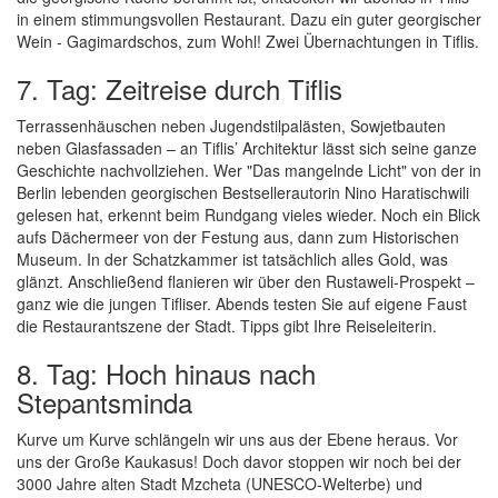
in einem stimmungsvollen Restaurant. Dazu ein guter georgischer
Wein - Gagimardschos, zum Wohl! Zwei Übernachtungen in Tiflis.
7. Tag: Zeitreise durch Tiflis
Terrassenhäuschen neben Jugendstilpalästen, Sowjetbauten
neben Glasfassaden – an Tiflis’ Architektur lässt sich seine ganze
Geschichte nachvollziehen. Wer "Das mangelnde Licht" von der in
Berlin lebenden georgischen Bestsellerautorin Nino Haratischwili
gelesen hat, erkennt beim Rundgang vieles wieder. Noch ein Blick
aufs Dächermeer von der Festung aus, dann zum Historischen
Museum. In der Schatzkammer ist tatsächlich alles Gold, was
glänzt. Anschließend flanieren wir über den Rustaweli-Prospekt –
ganz wie die jungen Tifliser. Abends testen Sie auf eigene Faust
die Restaurantszene der Stadt. Tipps gibt Ihre Reiseleiterin.
8. Tag: Hoch hinaus nach
Stepantsminda
Kurve um Kurve schlängeln wir uns aus der Ebene heraus. Vor
uns der Große Kaukasus! Doch davor stoppen wir noch bei der
3000 Jahre alten Stadt Mzcheta (UNESCO-Welterbe) und