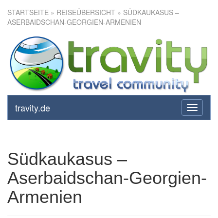
STARTSEITE
»
REISEÜBERSICHT
» SÜDKAUKASUS –
ASERBAIDSCHAN-GEORGIEN-ARMENIEN
Südkaukasus –
Aserbaidschan-Georgien-
Armenien
travity.de
toggle
navigati
Südkaukasus –
Aserbaidschan-Georgien-
Armenien