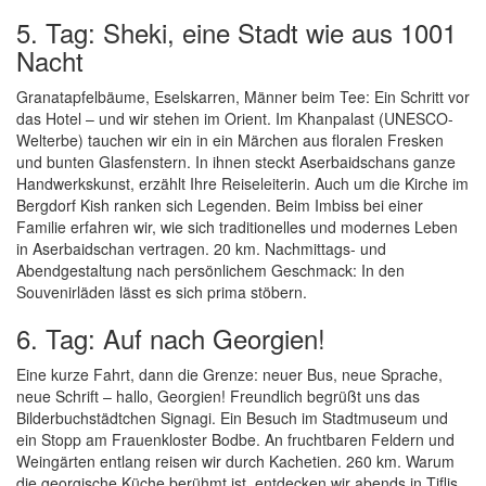
5. Tag: Sheki, eine Stadt wie aus 1001
Nacht
Granatapfelbäume, Eselskarren, Männer beim Tee: Ein Schritt vor
das Hotel – und wir stehen im Orient. Im Khanpalast (UNESCO-
Welterbe) tauchen wir ein in ein Märchen aus floralen Fresken
und bunten Glasfenstern. In ihnen steckt Aserbaidschans ganze
Handwerkskunst, erzählt Ihre Reiseleiterin. Auch um die Kirche im
Bergdorf Kish ranken sich Legenden. Beim Imbiss bei einer
Familie erfahren wir, wie sich traditionelles und modernes Leben
in Aserbaidschan vertragen. 20 km. Nachmittags- und
Abendgestaltung nach persönlichem Geschmack: In den
Souvenirläden lässt es sich prima stöbern.
6. Tag: Auf nach Georgien!
Eine kurze Fahrt, dann die Grenze: neuer Bus, neue Sprache,
neue Schrift – hallo, Georgien! Freundlich begrüßt uns das
Bilderbuchstädtchen Signagi. Ein Besuch im Stadtmuseum und
ein Stopp am Frauenkloster Bodbe. An fruchtbaren Feldern und
Weingärten entlang reisen wir durch Kachetien. 260 km. Warum
die georgische Küche berühmt ist, entdecken wir abends in Tiflis