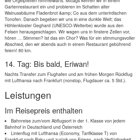
wie Orgelpfeifen himmelwärts. Mittags kehren wir in einem
Gartenrestaurant ein und probieren im Schatten alter
Walnussbäume Fladenbrot &amp; Co aus dem unterirdischen
Tonofen. Danach begeben wir uns in eine dunkle Welt; das
Höhlenkloster Geghard (UNESCO-Welterbe) wurde aus den
Felsen herausgeschlagen. Wir wagen uns in finstere Zellen vor,
hören … Stimmen? Ist das ein Chor? Was für ein stimmungsvoller
Abschied, den wir abends auch in einem Restaurant gebührend
feiern! 80 km.
14. Tag: Bis bald, Eriwan!
Nachts Transfer zum Flughafen und am frühen Morgen Rückflug
mit Lufthansa nach Frankfurt (nonstop, Flugdauer ca. 5 Std.).
Leistungen
Im Reisepreis enthalten
Bahnreise zum/vom Abflugsort in der 1. Klasse von jedem
Bahnhof in Deutschland und Österreich
Linienflug mit Lufthansa (Economy, Tarifklasse T) von
Frankfurt nach Baku und zurück von Eriwan, nach Verfügbarkeit