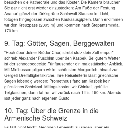
besuchen die Kathedrale und das Kloster. Die Kamera brauchen
Sie gar nicht erst wieder einzustecken: Am Fuße der Festung
Ananuri glänzt der türkisgrüne Schinwali-Stausee im Licht,
fotogen hingegossen zwischen Kaukasusgipfeln. Dann erklimmen
wir den Kreuzpass (2395 m) und kommen nach Stepantsminda.
170 km.
9. Tag: Götter, Sagen, Berggewalten
"Hoch über deiner Brüder Chor, strebt stolz dein Zelt empor",
schrieb Alexander Puschkin über den Kasbek. Bei gutem Wetter
ist der schneebedeckte Fünftausender ein majestätischer Anblick.
Mit Minibussen pilgern wir im schönsten Morgenlicht hinauf zur
Gergeti-Dreifaltigkeitskirche. Ihre Reiseleiterin lässt griechische
Sagen lebendig werden: Prometheus fand am Kasbek kein
glückliches Schicksal. Mittags kosten wir Chinkali, gefüllte
Teigtaschen, dann fahren wir zurück nach Tiflis. 150 km. Abends
isst jeder ganz nach eigenem Gusto.
10. Tag: Über die Grenze in die
Armenische Schweiz
Es fällt nicht leicht, Georgien Lebewohl zu sagen, aber ein