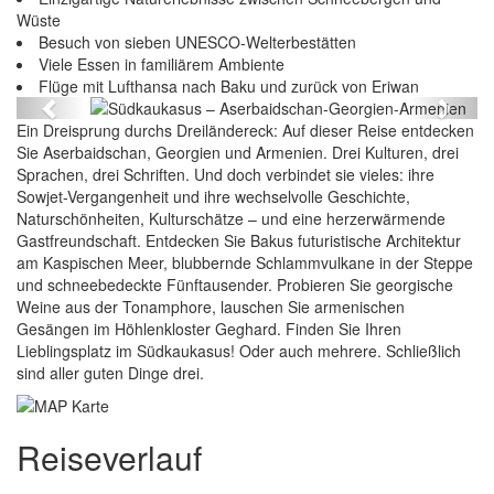
Wüste
Besuch von sieben UNESCO-Welterbestätten
Südkaukasus – Aserbaidschan-Georgien-
Viele Essen in familiärem Ambiente
Armenien
Flüge mit Lufthansa nach Baku und zurück von Eriwan
Previous
Next
Ein Dreisprung durchs Dreiländereck: Auf dieser Reise entdecken
Sie Aserbaidschan, Georgien und Armenien. Drei Kulturen, drei
Sprachen, drei Schriften. Und doch verbindet sie vieles: ihre
Sowjet-Vergangenheit und ihre wechselvolle Geschichte,
Naturschönheiten, Kulturschätze – und eine herzerwärmende
Gastfreundschaft. Entdecken Sie Bakus futuristische Architektur
am Kaspischen Meer, blubbernde Schlammvulkane in der Steppe
und schneebedeckte Fünftausender. Probieren Sie georgische
Weine aus der Tonamphore, lauschen Sie armenischen
Gesängen im Höhlenkloster Geghard. Finden Sie Ihren
Lieblingsplatz im Südkaukasus! Oder auch mehrere. Schließlich
sind aller guten Dinge drei.
Reiseverlauf