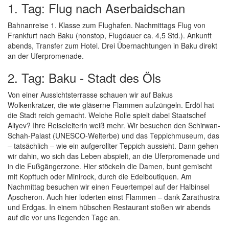
1. Tag: Flug nach Aserbaidschan
Bahnanreise 1. Klasse zum Flughafen. Nachmittags Flug von
Frankfurt nach Baku (nonstop, Flugdauer ca. 4,5 Std.). Ankunft
abends, Transfer zum Hotel. Drei Übernachtungen in Baku direkt
an der Uferpromenade.
2. Tag: Baku - Stadt des Öls
Von einer Aussichtsterrasse schauen wir auf Bakus
Wolkenkratzer, die wie gläserne Flammen aufzüngeln. Erdöl hat
die Stadt reich gemacht. Welche Rolle spielt dabei Staatschef
Aliyev? Ihre Reiseleiterin weiß mehr. Wir besuchen den Schirwan-
Schah-Palast (UNESCO-Welterbe) und das Teppichmuseum, das
– tatsächlich – wie ein aufgerollter Teppich aussieht. Dann gehen
wir dahin, wo sich das Leben abspielt, an die Uferpromenade und
in die Fußgängerzone. Hier stöckeln die Damen, bunt gemischt
mit Kopftuch oder Minirock, durch die Edelboutiquen. Am
Nachmittag besuchen wir einen Feuertempel auf der Halbinsel
Apscheron. Auch hier loderten einst Flammen – dank Zarathustra
und Erdgas. In einem hübschen Restaurant stoßen wir abends
auf die vor uns liegenden Tage an.