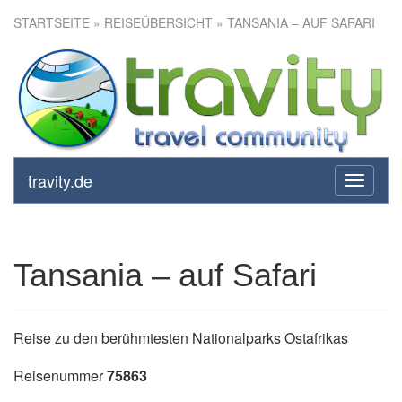
STARTSEITE
»
REISEÜBERSICHT
» TANSANIA – AUF SAFARI
Tansania – auf Safari
travity.de
toggle
navigati
Tansania – auf Safari
Reise zu den berühmtesten Nationalparks Ostafrikas
Reisenummer
75863