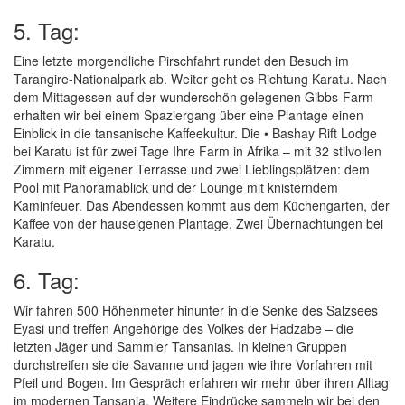
5. Tag:
Eine letzte morgendliche Pirschfahrt rundet den Besuch im
Tarangire-Nationalpark ab. Weiter geht es Richtung Karatu. Nach
dem Mittagessen auf der wunderschön gelegenen Gibbs-Farm
erhalten wir bei einem Spaziergang über eine Plantage einen
Einblick in die tansanische Kaffeekultur. Die • Bashay Rift Lodge
bei Karatu ist für zwei Tage Ihre Farm in Afrika – mit 32 stilvollen
Zimmern mit eigener Terrasse und zwei Lieblingsplätzen: dem
Pool mit Panoramablick und der Lounge mit knisterndem
Kaminfeuer. Das Abendessen kommt aus dem Küchengarten, der
Kaffee von der hauseigenen Plantage. Zwei Übernachtungen bei
Karatu.
6. Tag:
Wir fahren 500 Höhenmeter hinunter in die Senke des Salzsees
Eyasi und treffen Angehörige des Volkes der Hadzabe – die
letzten Jäger und Sammler Tansanias. In kleinen Gruppen
durchstreifen sie die Savanne und jagen wie ihre Vorfahren mit
Pfeil und Bogen. Im Gespräch erfahren wir mehr über ihren Alltag
im modernen Tansania. Weitere Eindrücke sammeln wir bei den