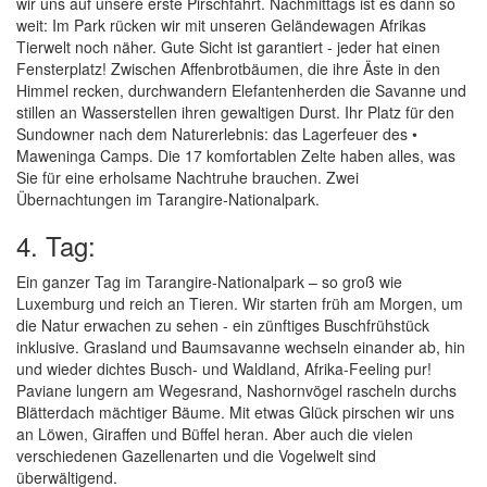
wir uns auf unsere erste Pirschfahrt. Nachmittags ist es dann so
weit: Im Park rücken wir mit unseren Geländewagen Afrikas
Tierwelt noch näher. Gute Sicht ist garantiert - jeder hat einen
Fensterplatz! Zwischen Affenbrotbäumen, die ihre Äste in den
Himmel recken, durchwandern Elefantenherden die Savanne und
stillen an Wasserstellen ihren gewaltigen Durst. Ihr Platz für den
Sundowner nach dem Naturerlebnis: das Lagerfeuer des •
Maweninga Camps. Die 17 komfortablen Zelte haben alles, was
Sie für eine erholsame Nachtruhe brauchen. Zwei
Übernachtungen im Tarangire-Nationalpark.
4. Tag:
Ein ganzer Tag im Tarangire-Nationalpark – so groß wie
Luxemburg und reich an Tieren. Wir starten früh am Morgen, um
die Natur erwachen zu sehen - ein zünftiges Buschfrühstück
inklusive. Grasland und Baumsavanne wechseln einander ab, hin
und wieder dichtes Busch- und Waldland, Afrika-Feeling pur!
Paviane lungern am Wegesrand, Nashornvögel rascheln durchs
Blätterdach mächtiger Bäume. Mit etwas Glück pirschen wir uns
an Löwen, Giraffen und Büffel heran. Aber auch die vielen
verschiedenen Gazellenarten und die Vogelwelt sind
überwältigend.