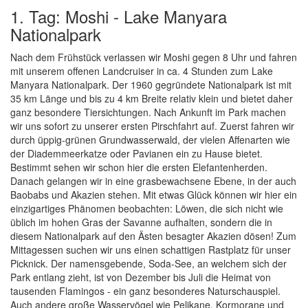
1. Tag: Moshi - Lake Manyara
Nationalpark
Nach dem Frühstück verlassen wir Moshi gegen 8 Uhr und fahren
mit unserem offenen Landcruiser in ca. 4 Stunden zum Lake
Manyara Nationalpark. Der 1960 gegründete Nationalpark ist mit
35 km Länge und bis zu 4 km Breite relativ klein und bietet daher
ganz besondere Tiersichtungen. Nach Ankunft im Park machen
wir uns sofort zu unserer ersten Pirschfahrt auf. Zuerst fahren wir
durch üppig-grünen Grundwasserwald, der vielen Affenarten wie
der Diademmeerkatze oder Pavianen ein zu Hause bietet.
Bestimmt sehen wir schon hier die ersten Elefantenherden.
Danach gelangen wir in eine grasbewachsene Ebene, in der auch
Baobabs und Akazien stehen. Mit etwas Glück können wir hier ein
einzigartiges Phänomen beobachten: Löwen, die sich nicht wie
üblich im hohen Gras der Savanne aufhalten, sondern die in
diesem Nationalpark auf den Ästen besagter Akazien dösen! Zum
Mittagessen suchen wir uns einen schattigen Rastplatz für unser
Picknick. Der namensgebende, Soda-See, an welchem sich der
Park entlang zieht, ist von Dezember bis Juli die Heimat von
tausenden Flamingos - ein ganz besonderes Naturschauspiel.
Auch andere große Wasservögel wie Pelikane, Kormorane und