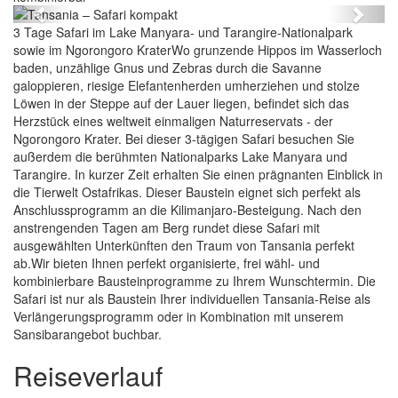
Previous
Next
3 Tage Safari im Lake Manyara- und Tarangire-Nationalpark
sowie im Ngorongoro KraterWo grunzende Hippos im Wasserloch
baden, unzählige Gnus und Zebras durch die Savanne
galoppieren, riesige Elefantenherden umherziehen und stolze
Löwen in der Steppe auf der Lauer liegen, befindet sich das
Herzstück eines weltweit einmaligen Naturreservats - der
Ngorongoro Krater. Bei dieser 3-tägigen Safari besuchen Sie
außerdem die berühmten Nationalparks Lake Manyara und
Tarangire. In kurzer Zeit erhalten Sie einen prägnanten Einblick in
die Tierwelt Ostafrikas. Dieser Baustein eignet sich perfekt als
Anschlussprogramm an die Kilimanjaro-Besteigung. Nach den
anstrengenden Tagen am Berg rundet diese Safari mit
ausgewählten Unterkünften den Traum von Tansania perfekt
ab.Wir bieten Ihnen perfekt organisierte, frei wähl- und
kombinierbare Bausteinprogramme zu Ihrem Wunschtermin. Die
Safari ist nur als Baustein Ihrer individuellen Tansania-Reise als
Verlängerungsprogramm oder in Kombination mit unserem
Sansibarangebot buchbar.
Reiseverlauf