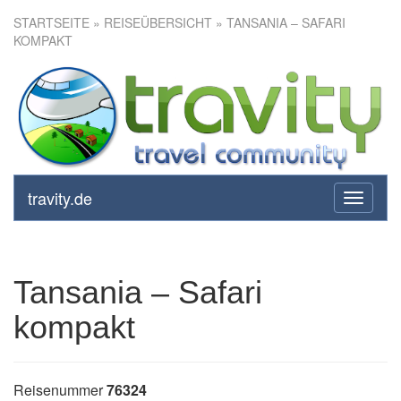
STARTSEITE
»
REISEÜBERSICHT
» TANSANIA – SAFARI
KOMPAKT
Tansania – Safari kompakt
travity.de
toggle
navigati
Tansania – Safari
kompakt
Reisenummer
76324